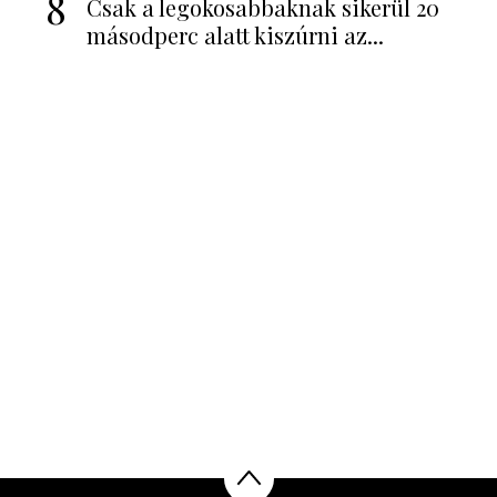
8
Csak a legokosabbaknak sikerül 20
másodperc alatt kiszúrni az...