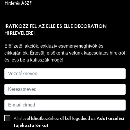
Hirdetési ÁSZF
IRATKOZZ FEL AZ ELLE ÉS ELLE DECORATION
HÍRLEVELÉRE!
Előfizetői akciók, exkluzív eseménymeghívók és
cikkajánlók. Értesülj elsőként a velünk kapcsolatos hírekről
és less be a kulisszák mögé!
Adatkezelési
A hírlevél feliratkozáshoz ell kell fogadnod az
tájékoztatónkat
.