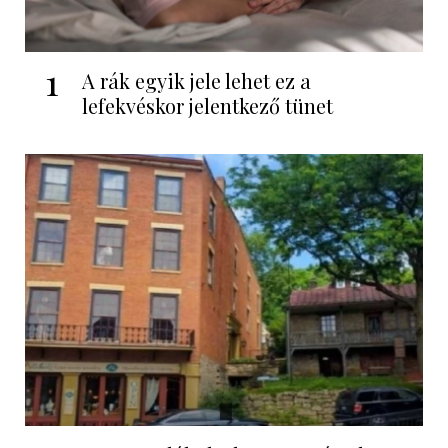
1
A rák egyik jele lehet ez a
lefekvéskor jelentkező tünet