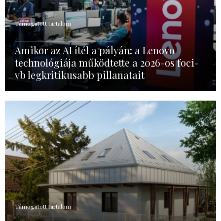
Támogatott tartalom
Amikor az AI ítél a pályán: a Lenovo
technológiája működtette a 2026-os foci-
vb legkritikusabb pillanatait
Támogatott tartalom