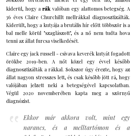
kiderül, hogy a
rák
valóban egy alattomos betegség. A
36 éves Claire Churchillt mellrákkal diagnosztizálták.
Kiderült, hogy a kutyája a brutális hír előtt többször is a
bal melle körül "szaglászott", és a nő nem tudta hova
tenni az állat furcsa viselkedését.
Claire egy jack russell - csivava keverék kutyát fogadott
örökbe 2019-ben. A nőt közel egy évvel később
diagnosztizálták a rákkal. Sokszor úgy érezte, hogy az
állat nagyon stresszes lett, és csak később jött rá, hogy
valójában jelzett neki a betegségével kapcsolatban.
Végül 2020 novemberében kapta meg a szörnyű
diagnózist.
Ekkor már akkora volt, mint egy
narancs, és a melltartómon és a