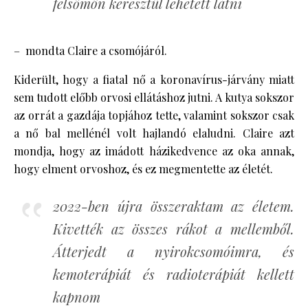
felsőmön keresztül lehetett látni
– mondta Claire a csomójáról.
Kiderült, hogy a fiatal nő a koronavírus-járvány miatt
sem tudott előbb orvosi ellátáshoz jutni. A kutya sokszor
az orrát a gazdája topjához tette, valamint sokszor csak
a nő bal mellénél volt hajlandó elaludni. Claire azt
mondja, hogy az imádott házikedvence az oka annak,
hogy elment orvoshoz, és ez megmentette az életét.
2022-ben újra összeraktam az életem.
Kivették az összes rákot a mellemből.
Átterjedt a nyirokcsomóimra, és
kemoterápiát és radioterápiát kellett
kapnom