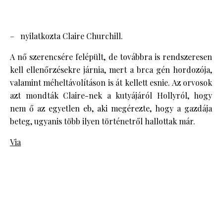
– nyilatkozta Claire Churchill.
A nő szerencsére felépült, de továbbra is rendszeresen
kell ellenőrzésekre járnia, mert a brca gén hordozója,
valamint méheltávolításon is át kellett esnie. Az orvosok
azt mondták Claire-nek a kutyájáról Hollyról, hogy
nem ő az egyetlen eb, aki megérezte, hogy a gazdája
beteg, ugyanis több ilyen történetről hallottak már.
Via