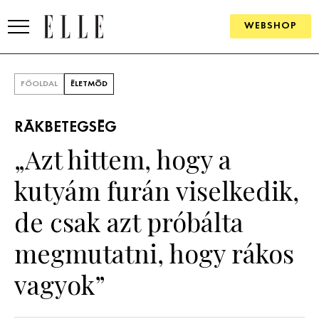
WEBSHOP
DIVAT
FŐOLDAL
ÉLETMÓD
ELLE DIGITAL
RÁKBETEGSÉG
GOURMET AWARDS
„Azt hittem, hogy a
SZÉPSÉG
kutyám furán viselkedik,
KULTÚRA
de csak azt próbálta
PSZICHÉ
megmutatni, hogy rákos
vagyok”
ÉLETMÓD
PÁRKAPCSOLAT