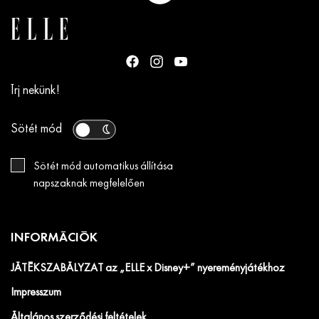
Írj nekünk!
Sötét mód
Sötét mód automatikus állítása
napszaknak megfelelően
INFORMÁCIÓK
JÁTÉKSZABÁLYZAT az „ELLE x Disney+” nyereményjátékhoz
Impresszum
Általános szerződési feltételek