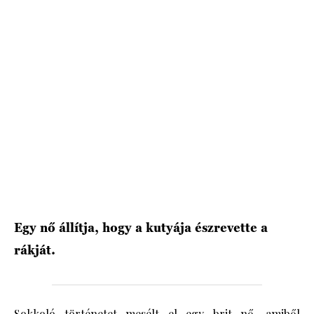
HÍRLEVÉL
Egy nő állítja, hogy a kutyája észrevette a
rákját.
Sokkoló történetet mesélt el egy brit nő, amiből