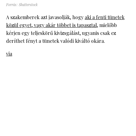
Forrás: Shutterstock
A szakemberek azt javasolják, hogy
aki a fenti tünetek
közül egyet, vagy akár többet is tapasztal
, mielőbb
kérjen egy teljeskörű kivizsgálást, ugyanis csak ez
deríthet fényt a tünetek valódi kiváltó okára.
via