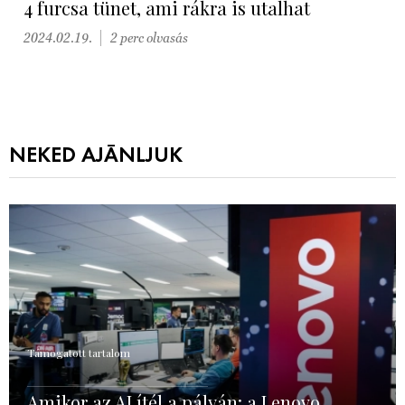
4 furcsa tünet, ami rákra is utalhat
2024.02.19.
2 perc olvasás
NEKED AJÁNLJUK
Támogatott tartalom
Amikor az AI ítél a pályán: a Lenovo