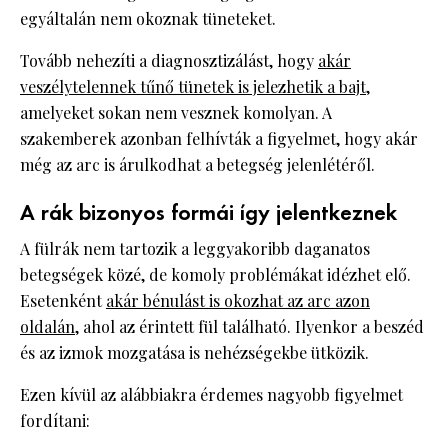
egyáltalán nem okoznak tüneteket.
Tovább nehezíti a diagnosztizálást, hogy
akár
veszélytelennek tűnő tünetek is jelezhetik a bajt
,
amelyeket sokan nem vesznek komolyan. A
szakemberek azonban felhívták a figyelmet, hogy akár
még az arc is árulkodhat a betegség jelenlétéről.
A rák bizonyos formái így jelentkeznek
A fülrák nem tartozik a leggyakoribb daganatos
betegségek közé, de komoly problémákat idézhet elő.
Esetenként
akár bénulást is okozhat az arc azon
oldalán
, ahol az érintett fül található. Ilyenkor a beszéd
és az izmok mozgatása is nehézségekbe ütközik.
Ezen kívül az alábbiakra érdemes nagyobb figyelmet
fordítani: