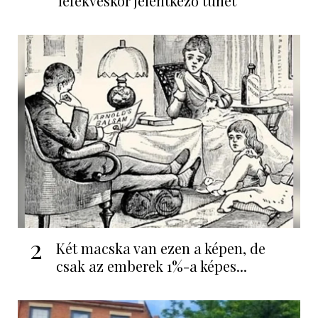
lefekvéskor jelentkező tünet
2
Két macska van ezen a képen, de
csak az emberek 1%-a képes...