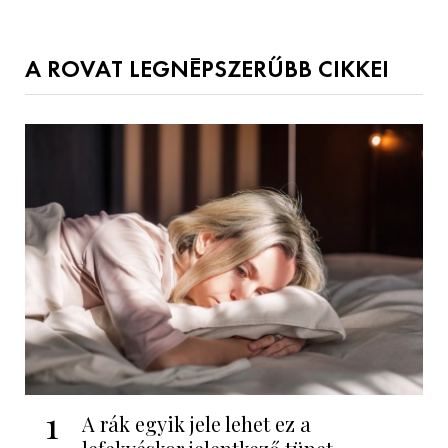
A ROVAT LEGNÉPSZERŰBB CIKKEI
1
A rák egyik jele lehet ez a