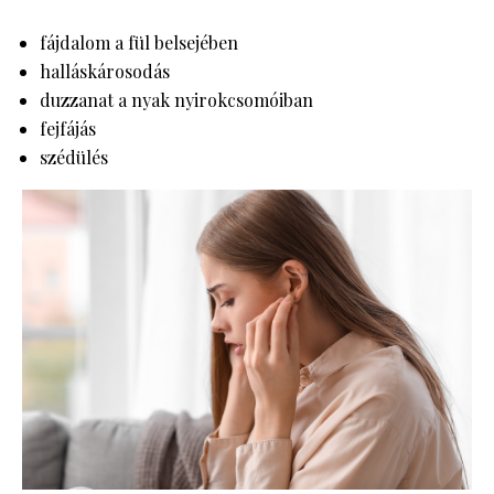
fájdalom a fül belsejében
halláskárosodás
duzzanat a nyak nyirokcsomóiban
fejfájás
szédülés