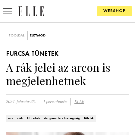
WEBSHOP
DIVAT
FŐOLDAL
ÉLETMÓD
ELLE DIGITAL
FURCSA TÜNETEK
GOURMET AWARDS
A rák jelei az arcon is
SZÉPSÉG
megjelenhetnek
KULTÚRA
PSZICHÉ
2024. február 23.
1 perc olvasás
ELLE
ÉLETMÓD
arc
rák
tünetek
daganatos betegség
fülrák
PÁRKAPCSOLAT