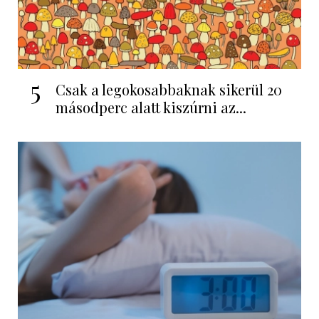
5
Csak a legokosabbaknak sikerül 20
másodperc alatt kiszúrni az...