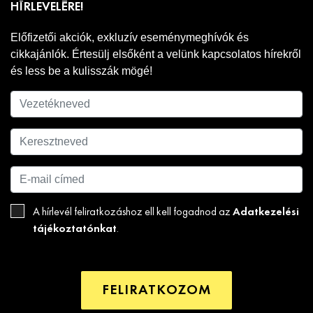
HÍRLEVELÉRE!
Előfizetői akciók, exkluzív eseménymeghívók és
cikkajánlók. Értesülj elsőként a velünk kapcsolatos hírekről
és less be a kulisszák mögé!
Adatkezelési
A hírlevél feliratkozáshoz ell kell fogadnod az
tájékoztatónkat
.
FELIRATKOZOM