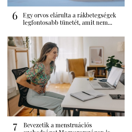
6
Egy orvos elárulta a rákbetegségek
legfontosabb tünetét, amit nem...
7
Bevezetik a menstruációs