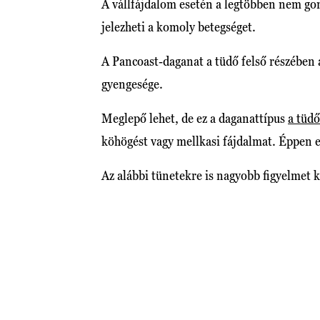
A vállfájdalom esetén a legtöbben nem gon
jelezheti a komoly betegséget.
A Pancoast-daganat a tüdő felső részében a
gyengesége.
Meglepő lehet, de ez a daganattípus
a tüdő
köhögést vagy mellkasi fájdalmat. Éppen e
Az alábbi tünetekre is nagyobb figyelmet k