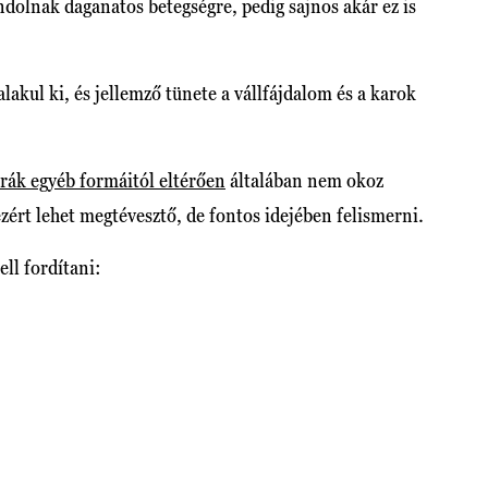
dolnak daganatos betegségre, pedig sajnos akár ez is
lakul ki, és jellemző tünete a vállfájdalom és a karok
rák egyéb formáitól eltérően
általában nem okoz
zért lehet megtévesztő, de fontos idejében felismerni.
ell fordítani: