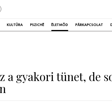
KULTÚRA
PSZICHÉ
ÉLETMÓD
PÁRKAPCSOLAT
ez a gyakori tünet, de
an