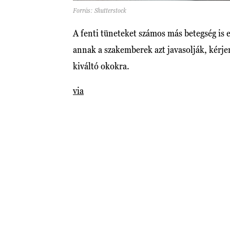
Forrás: Shutterstock
A fenti tüneteket számos más betegség is e
annak a szakemberek azt javasolják, kérjen
kiváltó okokra.
via