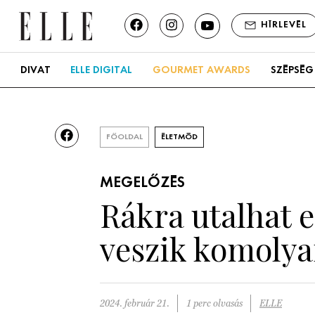
HÍRLEVÉL
DIVAT
ELLE DIGITAL
GOURMET AWARDS
SZÉPSÉG
FŐOLDAL
ÉLETMÓD
MEGELŐZÉS
Rákra utalhat 
veszik komoly
2024. február 21.
1 perc olvasás
ELLE