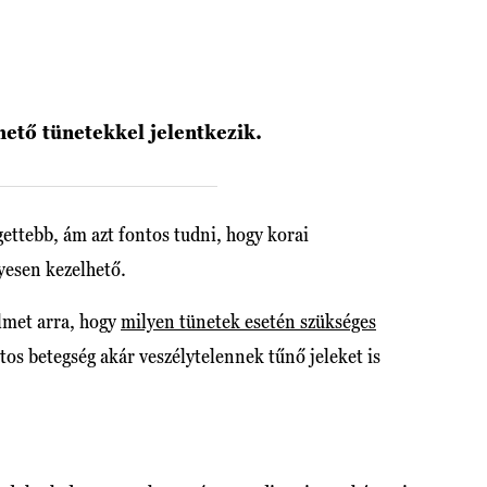
ető tünetekkel jelentkezik.
gettebb, ám azt fontos tudni, hogy korai
yesen kezelhető.
lmet arra, hogy
milyen tünetek esetén szükséges
tos betegség akár veszélytelennek tűnő jeleket is