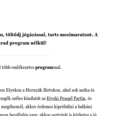
, töltődj jógázással, tarts mozimaratont. A
arad program nélkül!
él több emlékezetes
program
mal.
ton Etyeken a Hernyák Birtokon, ahol sok móka és
zsgők széles kínálatát az
Etyeki Pezsgő Partin,
és
Ha megéheznél, akkor érdemes kipróbálni a balkáni
yon bevállalós vagy, akkor osztrigát is kérhetsz a jó