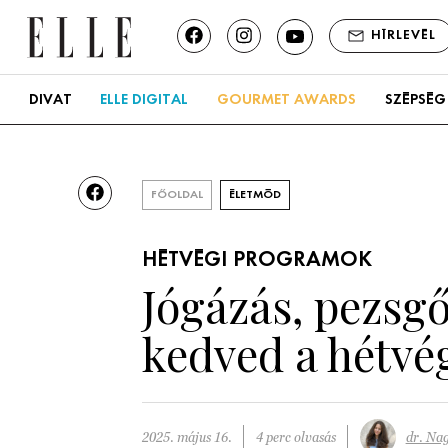
HÍRLEVÉL
DIVAT
ELLE DIGITAL
GOURMET AWARDS
SZÉPSÉG
FŐOLDAL
ÉLETMÓD
HÉTVÉGI PROGRAMOK
Jógázás, pezsgő
kedved a hétvé
2025. május 16.
4 perc olvasás
dr. Nag