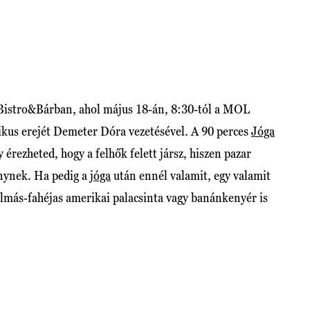
E Bistro&Bárban, ahol május 18-án, 8:30-tól a MOL
tikus erejét Demeter Dóra vezetésével. A 90 perces
Jóga
érezheted, hogy a felhők felett jársz, hiszen pazar
nynek. Ha pedig a
jóga
után ennél valamit, egy valamit
más-fahéjas amerikai palacsinta vagy banánkenyér is