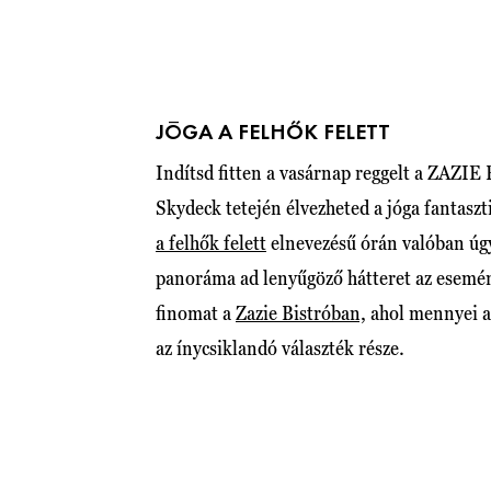
JÓGA A FELHŐK FELETT
Indítsd fitten a vasárnap reggelt a ZAZI
Skydeck tetején élvezheted a jóga fantasz
a felhők felett
elnevezésű órán valóban úgy 
panoráma ad lenyűgöző hátteret az esemé
finomat a
Zazie Bistróban,
ahol mennyei al
az ínycsiklandó választék része.