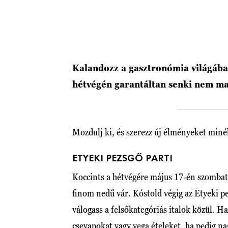
Kalandozz a gasztronómia világában
hétvégén garantáltan senki nem m
Mozdulj ki, és szerezz új élményeket min
ETYEKI PEZSGŐ PARTI
Koccints a hétvégére május 17-én szomba
finom nedű vár. Kóstold végig az Etyeki pe
válogass a felsőkategóriás italok közül. 
csevapokat vagy vega ételeket, ha pedig nag