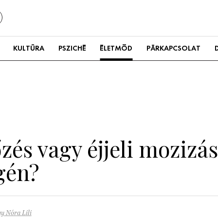
KULTÚRA
PSZICHÉ
ÉLETMÓD
PÁRKAPCSOLAT
zés vagy éjjeli mozizá
gén?
y Nóra Lili