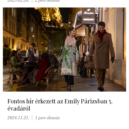
2025.03.26.
2 perc olvasás
Fontos hír érkezett az Emily Párizsban 5.
évadáról
2024.11.21.
1 perc olvasás