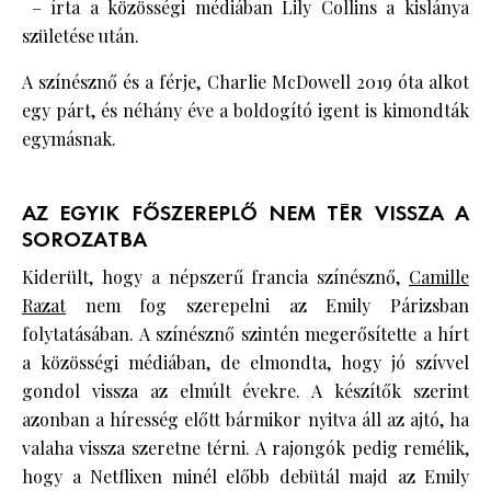
– írta a közösségi médiában Lily Collins a kislánya
születése után.
A színésznő és a férje, Charlie McDowell 2019 óta alkot
egy párt, és néhány éve a boldogító igent is kimondták
egymásnak.
AZ EGYIK FŐSZEREPLŐ NEM TÉR VISSZA A
SOROZATBA
Kiderült, hogy a népszerű francia színésznő,
Camille
Razat
nem fog szerepelni az Emily Párizsban
folytatásában. A színésznő szintén megerősítette a hírt
a közösségi médiában, de elmondta, hogy jó szívvel
gondol vissza az elmúlt évekre. A készítők szerint
azonban a híresség előtt bármikor nyitva áll az ajtó, ha
valaha vissza szeretne térni. A rajongók pedig remélik,
hogy a Netflixen minél előbb debütál majd az Emily