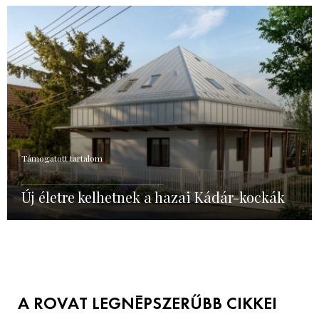
Támogatott tartalom
Új életre kelhetnek a hazai Kádár-kockák
A ROVAT LEGNÉPSZERŰBB CIKKEI