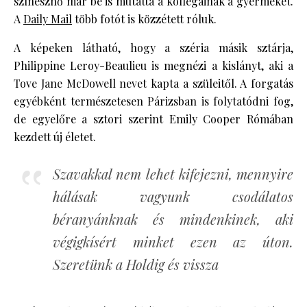
színésznő már be is mutatta a kollégáinak a gyermekét.
A
Daily Mail
több fotót is közzétett róluk.
A képeken látható, hogy a széria másik sztárja,
Philippine Leroy-Beaulieu is megnézi a kislányt, aki a
Tove Jane McDowell nevet kapta a szüleitől. A forgatás
egyébként természetesen Párizsban is folytatódni fog,
de egyelőre a sztori szerint Emily Cooper Rómában
kezdett új életet.
Szavakkal nem lehet kifejezni, mennyire
hálásak vagyunk csodálatos
béranyánknak és mindenkinek, aki
végigkísért minket ezen az úton.
Szeretünk a Holdig és vissza