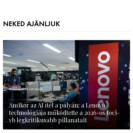
NEKED AJÁNLJUK
Támogatott tartalom
Amikor az AI ítél a pályán: a Lenovo
technológiája működtette a 2026-os foci-
vb legkritikusabb pillanatait