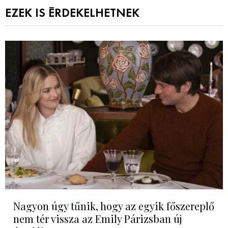
EZEK IS ÉRDEKELHETNEK
Nagyon úgy tűnik, hogy az egyik főszereplő
nem tér vissza az Emily Párizsban új