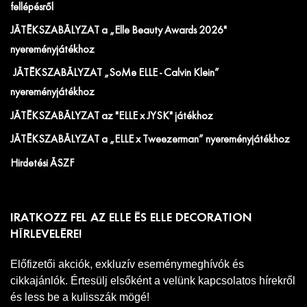
fellépésről
JÁTÉKSZABÁLYZAT a „Elle Beauty Awards 2026"
nyereményjátékhoz
JÁTÉKSZABÁLYZAT „SoMe ELLE - Calvin Klein”
nyereményjátékhoz
JÁTÉKSZABÁLYZAT az "ELLE x JYSK" játékhoz
JÁTÉKSZABÁLYZAT a „ELLE x Tweezerman” nyereményjátékhoz
Hirdetési ÁSZF
IRATKOZZ FEL AZ ELLE ÉS ELLE DECORATION
HÍRLEVELÉRE!
Előfizetői akciók, exkluzív eseménymeghívók és
cikkajánlók. Értesülj elsőként a velünk kapcsolatos hírekről
és less be a kulisszák mögé!