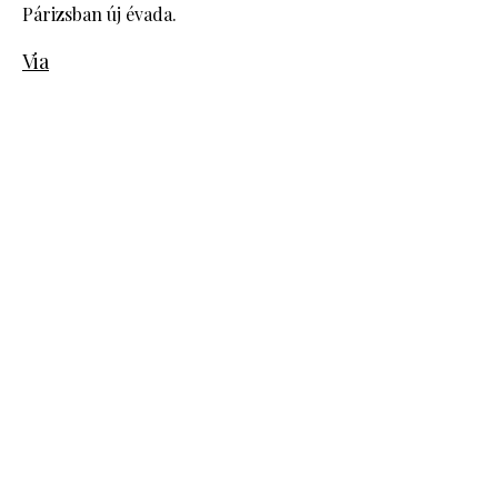
Párizsban új évada.
Via