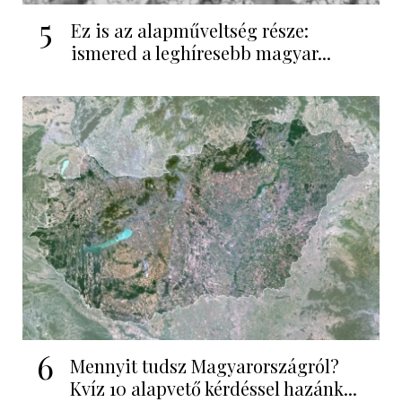
5
Ez is az alapműveltség része:
ismered a leghíresebb magyar...
6
Mennyit tudsz Magyarországról?
Kvíz 10 alapvető kérdéssel hazánk...