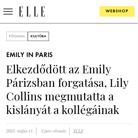
WEBSHOP
DIVAT
FŐOLDAL
KULTÚRA
ELLE DIGITAL
EMILY IN PARIS
GOURMET AWARDS
Elkezdődött az Emily
SZÉPSÉG
Párizsban forgatása, Lily
KULTÚRA
Collins megmutatta a
PSZICHÉ
kislányát a kollégáinak
ÉLETMÓD
2025. május 11.
2 perc olvasás
ELLE
PÁRKAPCSOLAT