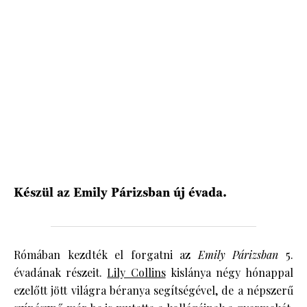
HÍRLEVÉL
Készül az Emily Párizsban új évada.
Rómában kezdték el forgatni az
Emily Párizsban
5.
évadának részeit.
Lily Collins
kislánya négy hónappal
ezelőtt jött világra béranya segítségével, de a népszerű