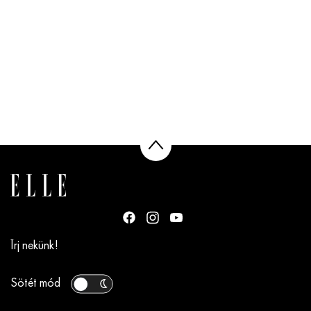
Írj nekünk!
Sötét mód