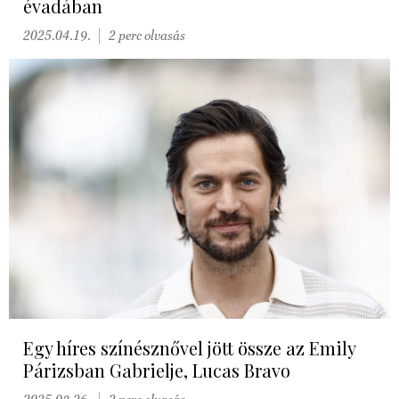
évadában
2025.04.19.
2 perc olvasás
Egy híres színésznővel jött össze az Emily
Párizsban Gabrielje, Lucas Bravo