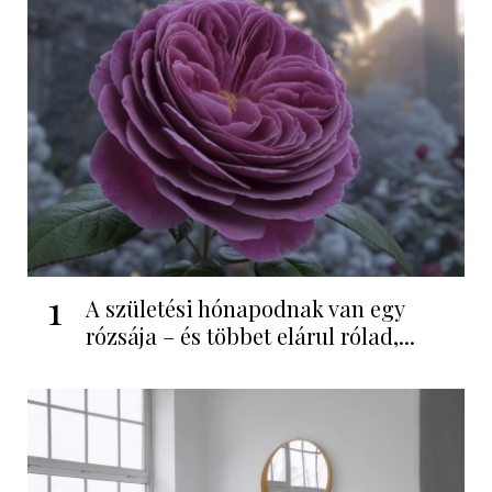
1
A születési hónapodnak van egy
rózsája – és többet elárul rólad,...