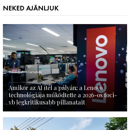
NEKED AJÁNLJUK
Támogatott tartalom
Amikor az AI ítél a pályán: a Lenovo
technológiája működtette a 2026-os foci-
vb legkritikusabb pillanatait