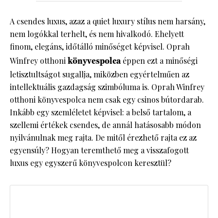
A csendes luxus, azaz a quiet luxury stílus nem harsány,
nem logókkal terhelt, és nem hivalkodó. Ehelyett
finom, elegáns, időtálló minőséget képvisel. Oprah
Winfrey otthoni
könyvespolca
éppen ezt a minőségi
letisztultságot sugallja, miközben egyértelműen az
intellektuális gazdagság szimbóluma is. Oprah Winfrey
otthoni könyvespolca nem csak egy csinos bútordarab.
Inkább egy szemléletet képvisel: a belső tartalom, a
szellemi értékek csendes, de annál hatásosabb módon
nyilvánulnak meg rajta. De mitől érezhető rajta ez az
egyensúly? Hogyan teremthető meg a visszafogott
luxus egy egyszerű könyvespolcon keresztül?