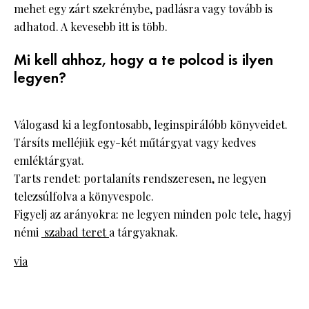
mehet egy zárt szekrénybe, padlásra vagy tovább is
adhatod. A kevesebb itt is több.
Mi kell ahhoz, hogy a te polcod is ilyen
legyen?
Válogasd ki a legfontosabb, leginspirálóbb könyveidet.
Társíts melléjük egy-két műtárgyat vagy kedves
emléktárgyat.
Tarts rendet: portalaníts rendszeresen, ne legyen
telezsúlfolva a könyvespolc.
Figyelj az arányokra: ne legyen minden polc tele, hagyj
némi
szabad teret
a tárgyaknak.
via