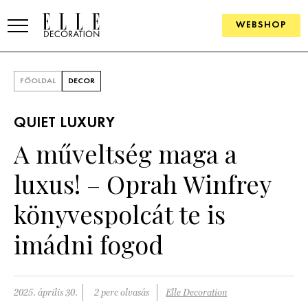
WEBSHOP
ELLE.HU
FŐOLDAL
DECOR
HÍREK
QUIET LUXURY
TRENDEK
A műveltség maga a
SZOBÁK
luxus! – Oprah Winfrey
Konyha
ÖTLETEK
könyvespolcát te is
Fürdőszoba
SZÉP TEREK
imádni fogod
Nappali
Szállodák és vendégházak
WEBSHOP
Hálószoba
Lakások
2025. április 30.
2 perc olvasás
Elle Decoration