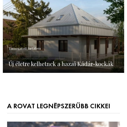
Támogatott tartalom
Új életre kelhetnek a hazai Kádár-kockák
A ROVAT LEGNÉPSZERŰBB CIKKEI