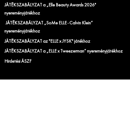
JÁTÉKSZABÁLYZAT a „Elle Beauty Awards 2026"
nyereményjátékhoz
JÁTÉKSZABÁLYZAT „SoMe ELLE - Calvin Klein”
nyereményjátékhoz
JÁTÉKSZABÁLYZAT az "ELLE x JYSK" játékhoz
JÁTÉKSZABÁLYZAT a „ELLE x Tweezerman” nyereményjátékhoz
Hirdetési ÁSZF
IRATKOZZ FEL AZ ELLE ÉS ELLE DECORATION
HÍRLEVELÉRE!
Előfizetői akciók, exkluzív eseménymeghívók és
cikkajánlók. Értesülj elsőként a velünk kapcsolatos hírekről
és less be a kulisszák mögé!