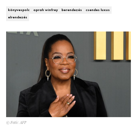
Kert és terasz
HÍRLEVÉL
könyvespolc
oprah winfrey
berendezés
csendes luxus
elrendezés
© Fotó: AFP