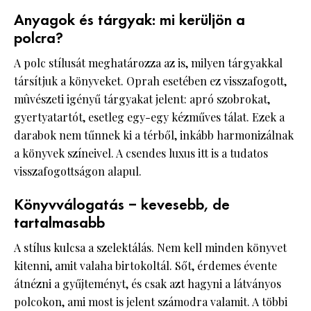
Anyagok és tárgyak: mi kerüljön a
polcra?
A polc stílusát meghatározza az is, milyen tárgyakkal
társítjuk a könyveket. Oprah esetében ez visszafogott,
mûvészeti igényű tárgyakat jelent: apró szobrokat,
gyertyatartót, esetleg egy-egy kézműves tálat. Ezek a
darabok nem tűnnek ki a térből, inkább harmonizálnak
a könyvek színeivel. A csendes luxus itt is a tudatos
visszafogottságon alapul.
Könyvválogatás – kevesebb, de
tartalmasabb
A stílus kulcsa a szelektálás. Nem kell minden könyvet
kitenni, amit valaha birtokoltál. Sőt, érdemes évente
átnézni a gyűjteményt, és csak azt hagyni a látványos
polcokon, ami most is jelent számodra valamit. A többi