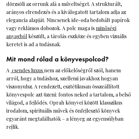
dörzsöli az orrunk alá a műveltséget. A strukturált,
arányos elrendezés és a kiválogatott tartalom adja az
elegancia alapját. Nincsenek ide-oda bedobált papírok
vagy reklámos dobozok. A polc maga is
minőségi
anyagból
készült, a tárolás eszköze és egyben vizuális
keretet is ad a tudásnak.
Mit mond rólad a könyvespolcod?
A
csendes luxus
nem az előkelőségről szól, hanem
arról, hogy a tudáshoz, szellemi javakhoz hogyan
viszonyulsz. A rendezett, esztétikusan összeállított
könyvespolc azt üzeni: fontos neked a tartalom, a belső
világod, a fejlődés. Oprah könyvei között klasszikus
irodalom, spirituális művek és önfejlesztő könyvek
egyaránt megtalálhatók – a lényeg az egyensúlyban
rejlik.