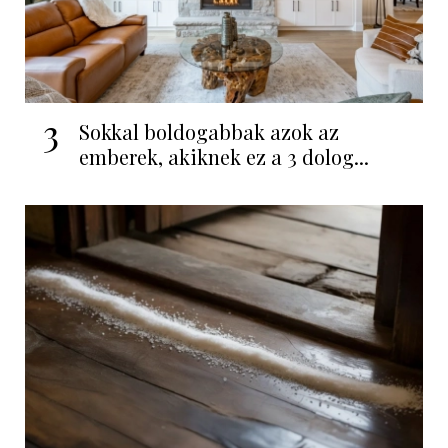
3
Sokkal boldogabbak azok az
emberek, akiknek ez a 3 dolog...