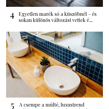
4
Egyetlen marék só a küszöbnél – és
sokan különös változást vettek é...
5
A csempe a múlté, luxustrend