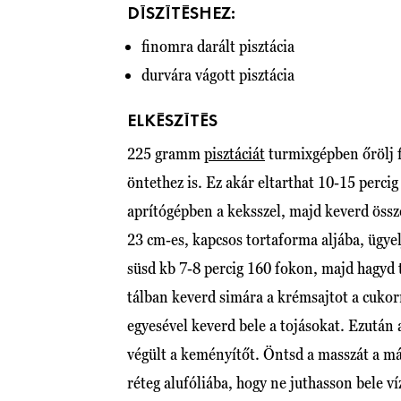
DÍSZÍTÉSHEZ:
finomra darált pisztácia
durvára vágott pisztácia
ELKÉSZÍTÉS
225 gramm
pisztáciát
turmixgépben őrölj f
öntethez is. Ez akár eltarthat 10-15 percig 
aprítógépben a keksszel, majd keverd össze
23 cm-es, kapcsos tortaforma aljába, ügyel
süsd kb 7-8 percig 160 fokon, majd hagyd t
tálban keverd simára a krémsajtot a cukor
egyesével keverd bele a tojásokat. Ezután ad
végült a keményítőt. Öntsd a masszát a má
réteg alufóliába, hogy ne juthasson bele ví