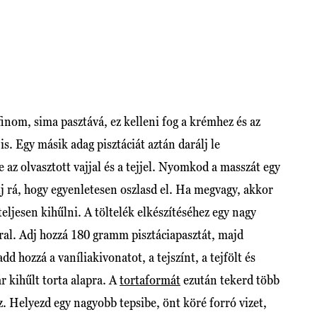
inom, sima pasztává, ez kelleni fog a krémhez és az
is. Egy másik adag pisztáciát aztán darálj le
 az olvasztott vajjal és a tejjel. Nyomkod a masszát egy
j rá, hogy egyenletesen oszlasd el. Ha megvagy, akkor
eljesen kihűlni. A töltelék elkészítéséhez egy nagy
ral. Adj hozzá 180 gramm pisztáciapasztát, majd
d hozzá a vaníliakivonatot, a tejszínt, a tejfölt és
r kihűlt torta alapra. A
tortaformát
ezután tekerd több
z. Helyezd egy nagyobb tepsibe, önt köré forró vizet,