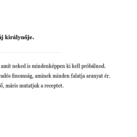
új királynője.
, amit neked is mindenképpen ki kell próbálnod.
vadós finomság, aminek minden falatja aranyat ér.
ő, máris mutatjuk a receptet.