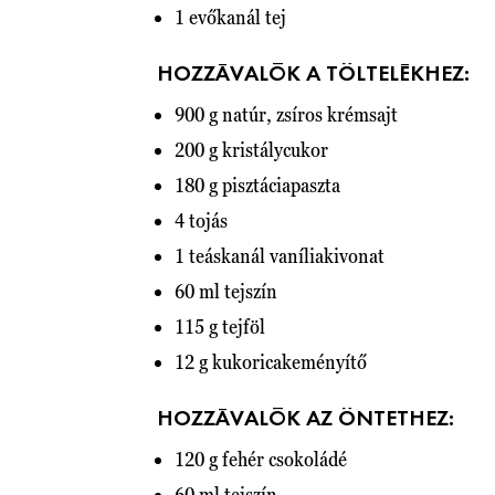
1 evőkanál tej
HOZZÁVALÓK A TÖLTELÉKHEZ:
900 g natúr, zsíros krémsajt
200 g kristálycukor
180 g pisztáciapaszta
4 tojás
1 teáskanál vaníliakivonat
60 ml tejszín
115 g tejföl
12 g kukoricakeményítő
HOZZÁVALÓK AZ ÖNTETHEZ:
120 g fehér csokoládé
60 ml tejszín