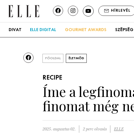
HÍRLEVÉL
DIVAT
ELLE DIGITAL
GOURMET AWARDS
SZÉPSÉG
FŐOLDAL
ÉLETMÓD
RECIPE
Íme a legfinoma
finomat még ne
2025. augusztus 02.
2 perc olvasás
ELLE