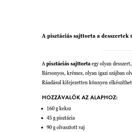
A pisztáciás sajttorta a desszertek 
A
pisztáciás sajttorta
egy olyan desszert
Bársonyos, krémes, olyan igazi szájban ol
Ráadásul kifejezetten könnyen elkészíthet
HOZZÁVALÓK AZ ALAPHOZ:
160 g keksz
45 g pisztácia
90 g olvasztott vaj