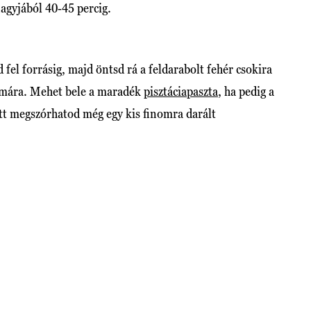
 nagyjából 40-45 percig.
d fel forrásig, majd öntsd rá a feldarabolt fehér csokira
simára. Mehet bele a maradék
pisztáciapaszta
, ha pedig a
őtt megszórhatod még egy kis finomra darált