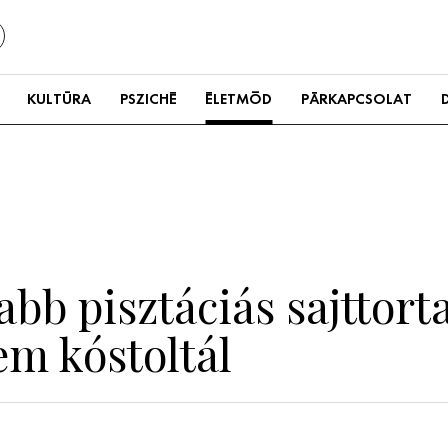
KULTÚRA
PSZICHÉ
ÉLETMÓD
PÁRKAPCSOLAT
bb pisztáciás sajttorta
m kóstoltál