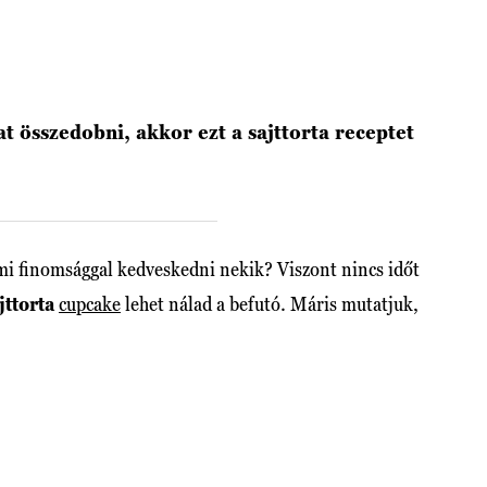
t összedobni, akkor ezt a sajttorta receptet
mi finomsággal kedveskedni nekik? Viszont nincs időt
jttorta
cupcake
lehet nálad a befutó. Máris mutatjuk,