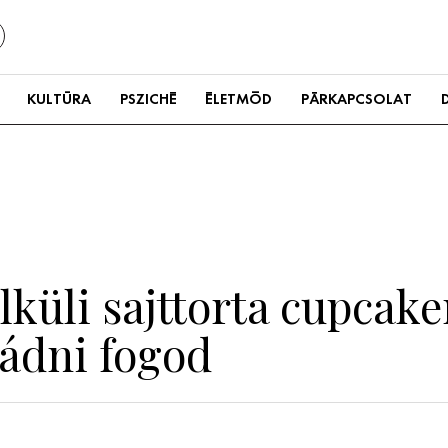
KULTÚRA
PSZICHÉ
ÉLETMÓD
PÁRKAPCSOLAT
lküli sajttorta cupcak
imádni fogod