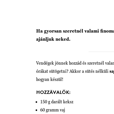
Ha gyorsan szeretnél valami finoma
ajánljuk neked.
Vendégek jönnek hozzád és szeretnél vala
órákat sütögetni? Akkor a sütés nélküli
sa
hogyan készül!
HOZZÁVALÓK:
150 g darált keksz
60 gramm vaj