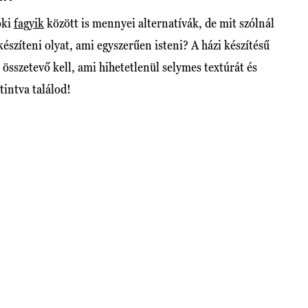
oki
fagyik
között is mennyei alternatívák, de mit szólnál
észíteni olyat, ami egyszerűen isteni? A házi készítésű
 összetevő kell, ami hihetetlenül selymes textúrát és
tintva találod!