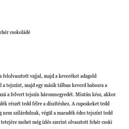
fehér csokoládé
a felolvasztott vajjal, majd a keveréket adagold
l a tejszínt, majd egy másik tálban keverd habosra a
ozzá a felvert tejszín háromnegyedét. Miután kész, akkor
dék részét tedd félre a díszítéshez. A cupcakeket tedd
g nem szilárdulnak, végül a maradék édes tejszínt tedd
 tetejére mehet még ízlés szerint olvasztott fehér csoki