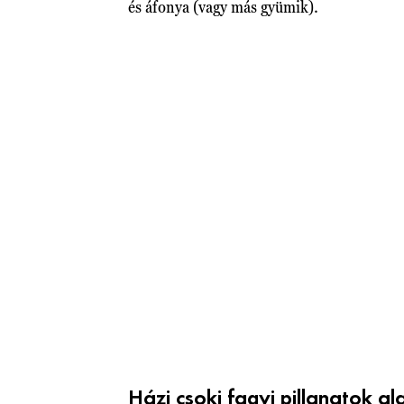
és áfonya (vagy más gyümik).
Házi csoki fagyi pillanatok al