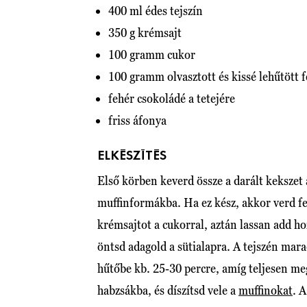
400 ml édes tejszín
350 g krémsajt
100 gramm cukor
100 gramm olvasztott és kissé lehűtött 
fehér csokoládé a tetejére
friss áfonya
ELKÉSZÍTÉS
Első körben keverd össze a darált kekszet 
muffinformákba. Ha ez kész, akkor verd fe
krémsajtot a cukorral, aztán lassan add h
öntsd adagold a sütialapra. A tejszén mara
hűtőbe kb. 25-30 percre, amíg teljesen me
habzsákba, és díszítsd vele a
muffinokat
. A