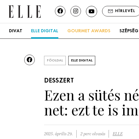
HÍRLEVÉL
DIVAT
ELLE DIGITAL
GOURMET AWARDS
SZÉPSÉG
FŐOLDAL
ELLE DIGITAL
DESSZERT
Ezen a sütés né
net: ezt te is 
2025. április 29.
2 perc olvasás
ELLE