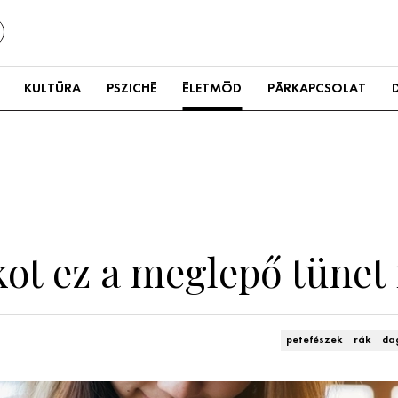
KULTÚRA
PSZICHÉ
ÉLETMÓD
PÁRKAPCSOLAT
ot ez a meglepő tünet i
petefészek
rák
da