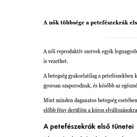
A nők többsége a petefészekrák első
A női reproduktív szervek egyik legnagyob
is vezethet.
A betegség gyakorlatilag a petefészekben
gyorsan szaporodnak, és később az egészség
Mint minden daganatos betegség esetében,
előbb fény derüljön a kóros elváltozásokr
A petefészekrák első tünetei