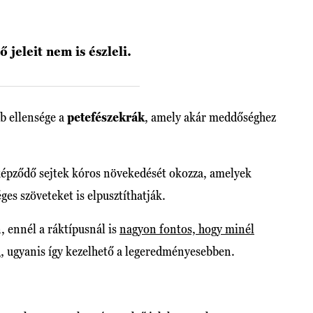
 jeleit nem is észleli.
b ellensége a
petefészekrák
, amely akár meddőséghez
 képződő sejtek kóros növekedését okozza, amelyek
es szöveteket is elpusztíthatják.
 ennél a ráktípusnál is
nagyon fontos, hogy minél
a
, ugyanis így kezelhető a legeredményesebben.