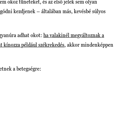
em okoz tüneteket, és az első jelek sem olyan
ggódni kezdjenek – általában más, kevésbé súlyos
gyanúra adhat okot:
ha valakinél megváltoznak a
át kínozza például székrekedés
, akkor mindenképpen
etnek a betegségre: