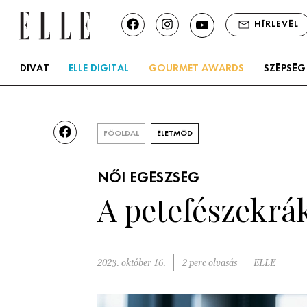
HÍRLEVÉL
DIVAT
ELLE DIGITAL
GOURMET AWARDS
SZÉPSÉG
FŐOLDAL
ÉLETMÓD
NŐI EGÉSZSÉG
A petefészekrák
2023. október 16.
2 perc olvasás
ELLE