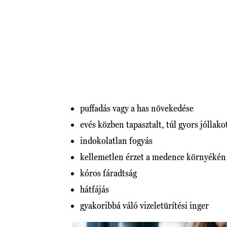
puffadás vagy a has növekedése
evés közben tapasztalt, túl gyors jóllako
indokolatlan fogyás
kellemetlen érzet a medence környékén
kóros fáradtság
hátfájás
gyakoribbá váló vizeletürítési inger