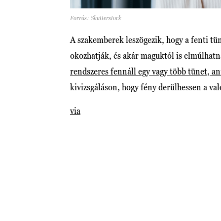
Forrás: Shutterstock
A szakemberek leszögezik, hogy a fenti tü
okozhatják, és akár maguktól is elmúlhatn
rendszeres fennáll egy vagy több tünet, 
kivizsgáláson, hogy fény derülhessen a val
via