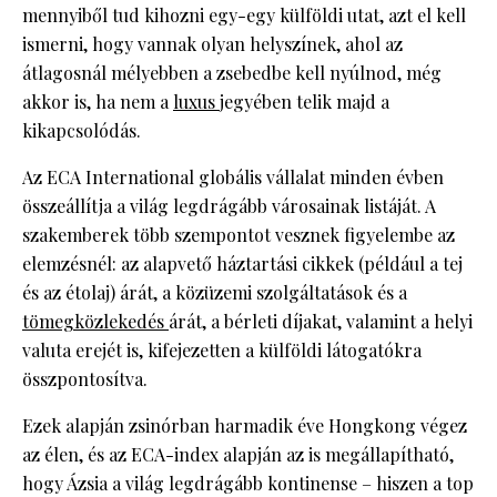
mennyiből tud kihozni egy-egy külföldi utat, azt el kell
ismerni, hogy vannak olyan helyszínek, ahol az
átlagosnál mélyebben a zsebedbe kell nyúlnod, még
akkor is, ha nem a
luxus
jegyében telik majd a
kikapcsolódás.
Az ECA International globális vállalat minden évben
összeállítja a világ legdrágább városainak listáját. A
szakemberek több szempontot vesznek figyelembe az
elemzésnél: az alapvető háztartási cikkek (például a tej
és az étolaj) árát, a közüzemi szolgáltatások és a
tömegközlekedés
árát, a bérleti díjakat, valamint a helyi
valuta erejét is, kifejezetten a külföldi látogatókra
összpontosítva.
Ezek alapján zsinórban harmadik éve Hongkong végez
az élen, és az ECA-index alapján az is megállapítható,
hogy Ázsia a világ legdrágább kontinense – hiszen a top