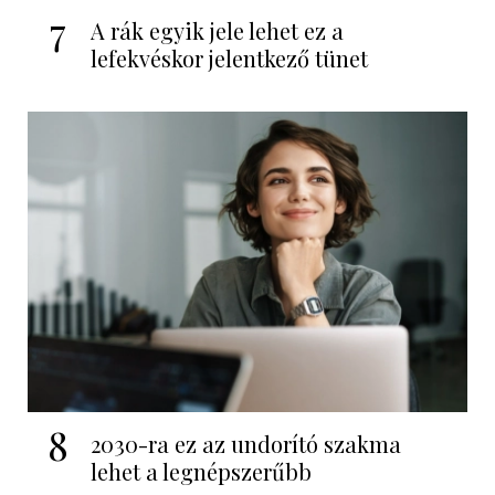
7
A rák egyik jele lehet ez a
lefekvéskor jelentkező tünet
8
2030-ra ez az undorító szakma
lehet a legnépszerűbb