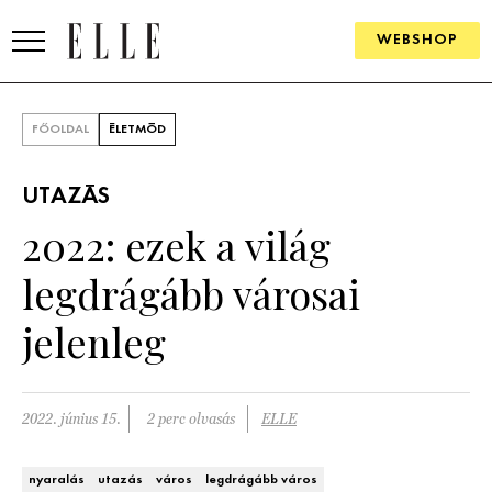
WEBSHOP
DIVAT
FŐOLDAL
ÉLETMÓD
ELLE DIGITAL
UTAZÁS
GOURMET AWARDS
2022: ezek a világ
SZÉPSÉG
legdrágább városai
KULTÚRA
jelenleg
PSZICHÉ
2022. június 15.
2 perc olvasás
ELLE
ÉLETMÓD
PÁRKAPCSOLAT
nyaralás
utazás
város
legdrágább város