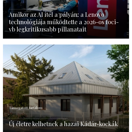
Amikor az AI ítél a pályán: a Lenovo
technológiája működtette a 2026-os foci-
vb legkritikusabb pillanatait
Támogatott tartalom
Új életre kelhetnek a hazai Kádár-kockák