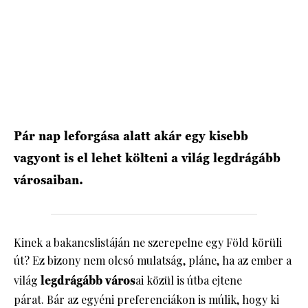
HÍRLEVÉL
Pár nap leforgása alatt akár egy kisebb
vagyont is el lehet költeni a világ legdrágább
városaiban.
Kinek a bakancslistáján ne szerepelne egy Föld körüli
út? Ez bizony nem olcsó mulatság, pláne, ha az ember a
világ
legdrágább város
ai közül is útba ejtene
párat. Bár az egyéni preferenciákon is múlik, hogy ki