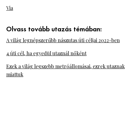
Via
Olvass tovább utazás témában:
A világ legnépszerűbb nászutas úti céljai 2022-ben
4 úti cél, ha egyedül utaznál nőként
Ezek a világ legszebb metróállomásai, ezrek utaznak
miattuk