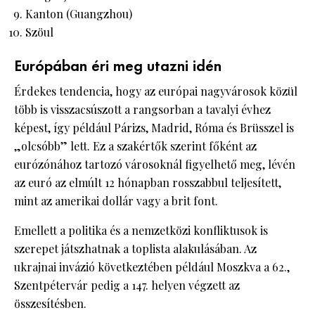
Kanton (Guangzhou)
Szöul
Európában éri meg utazni idén
Érdekes tendencia, hogy az európai nagyvárosok közül
több is visszacsúszott a rangsorban a tavalyi évhez
képest, így például Párizs, Madrid, Róma és Brüsszel is
„olcsóbb” lett. Ez a szakértők szerint főként az
eurózónához tartozó városoknál figyelhető meg, lévén
az euró az elmúlt 12 hónapban rosszabbul teljesített,
mint az amerikai dollár vagy a brit font.
Emellett a politika és a nemzetközi konfliktusok is
szerepet játszhatnak a toplista alakulásában. Az
ukrajnai invázió következtében például Moszkva a 62.,
Szentpétervár pedig a 147. helyen végzett az
összesítésben.