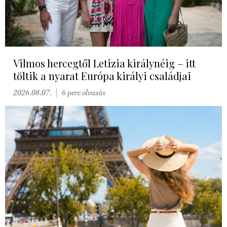
Vilmos hercegtől Letizia királynéig – itt
töltik a nyarat Európa királyi családjai
2026.08.07.
6 perc olvasás