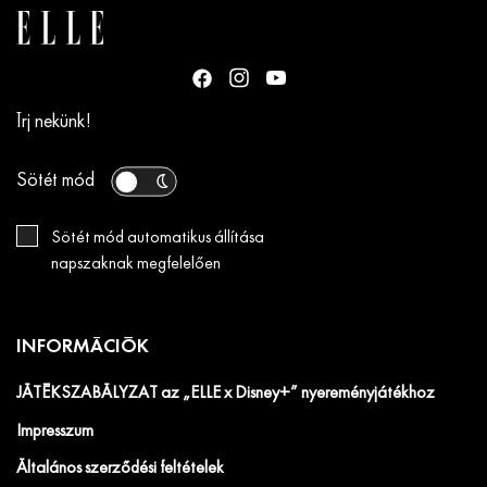
Írj nekünk!
Sötét mód
Sötét mód automatikus állítása
napszaknak megfelelően
INFORMÁCIÓK
JÁTÉKSZABÁLYZAT az „ELLE x Disney+” nyereményjátékhoz
Impresszum
Általános szerződési feltételek