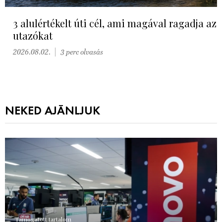
3 alulértékelt úti cél, ami magával ragadja az
utazókat
2026.08.02.
3 perc olvasás
NEKED AJÁNLJUK
Támogatott tartalom