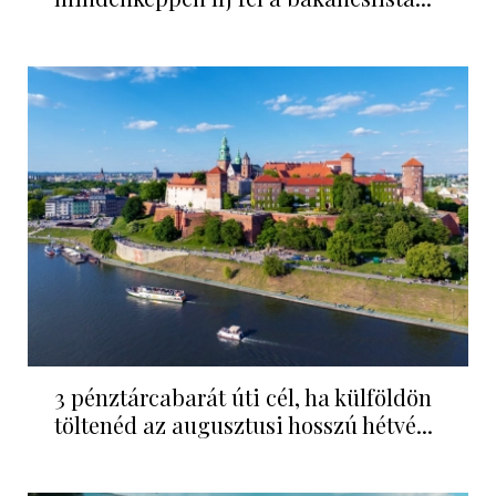
3 pénztárcabarát úti cél, ha külföldön
töltenéd az augusztusi hosszú hétvé...