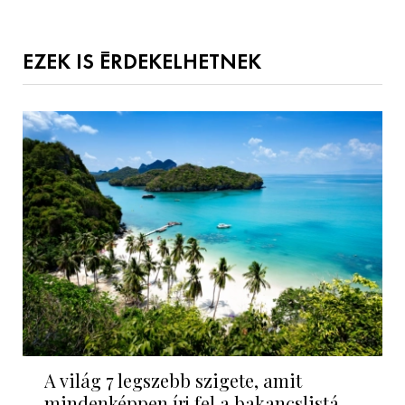
EZEK IS ÉRDEKELHETNEK
A világ 7 legszebb szigete, amit
mindenképpen írj fel a bakancslistá...