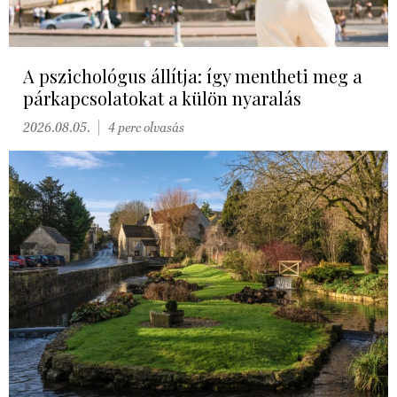
A pszichológus állítja: így mentheti meg a
párkapcsolatokat a külön nyaralás
2026.08.05.
4 perc olvasás