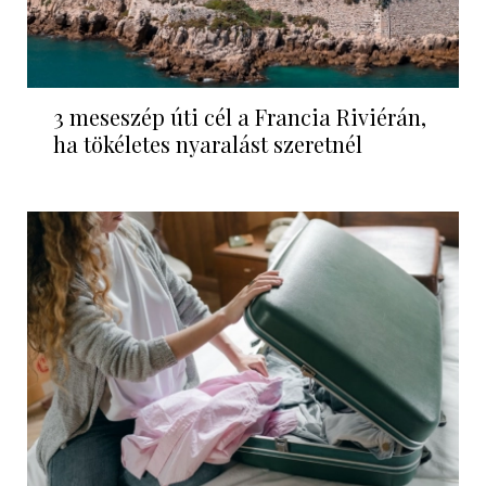
3 meseszép úti cél a Francia Riviérán,
ha tökéletes nyaralást szeretnél