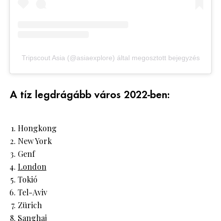
Tripscout Asia (@asiaexplore) által megosztott bejegyzés
A tíz legdrágább város 2022-ben:
Hongkong
New York
Genf
London
Tokió
Tel-Aviv
Zürich
Sanghaj