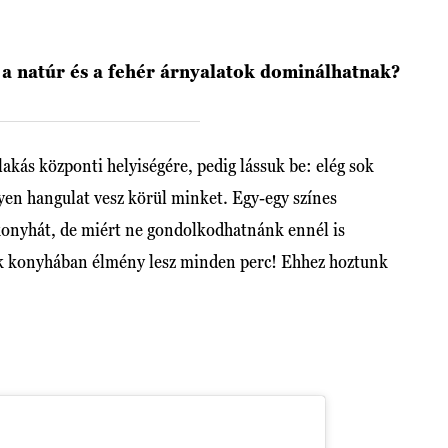
a natúr és a fehér árnyalatok dominálhatnak?
akás központi helyiségére, pedig lássuk be: elég sok
lyen hangulat vesz körül minket. Egy-egy színes
a konyhát, de miért ne gondolkodhatnánk ennél is
nk konyhában élmény lesz minden perc! Ehhez hoztunk