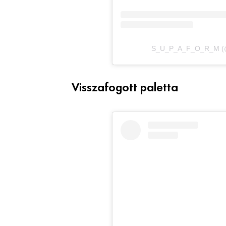
S_U_P_A_F_O_R_M (@su
Visszafogott paletta