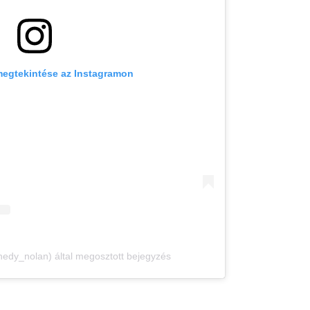
megtekintése az Instagramon
dy_nolan) által megosztott bejegyzés