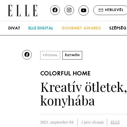
HÍRLEVÉL
DIVAT
ELLE DIGITAL
GOURMET AWARDS
SZÉPSÉG
FŐOLDAL
ÉLETMÓD
COLORFUL HOME
Kreatív ötletek,
konyhába
2021. szeptember 04.
1 perc olvasás
ELLE