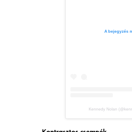
A bejegyzés 
Kennedy Nolan (@kenne