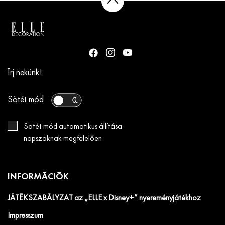
Írj nekünk!
Sötét mód
Sötét mód automatikus állítása
napszaknak megfelelően
INFORMÁCIÓK
JÁTÉKSZABÁLYZAT az „ELLE x Disney+” nyereményjátékhoz
Impresszum