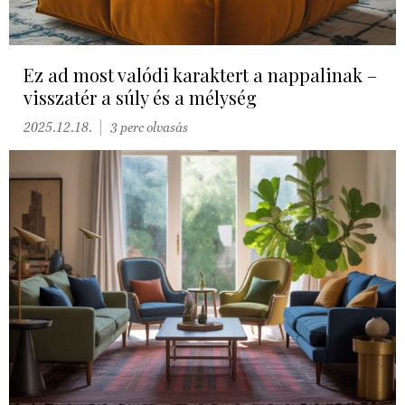
Ez ad most valódi karaktert a nappalinak –
visszatér a súly és a mélység
2025.12.18.
3 perc olvasás