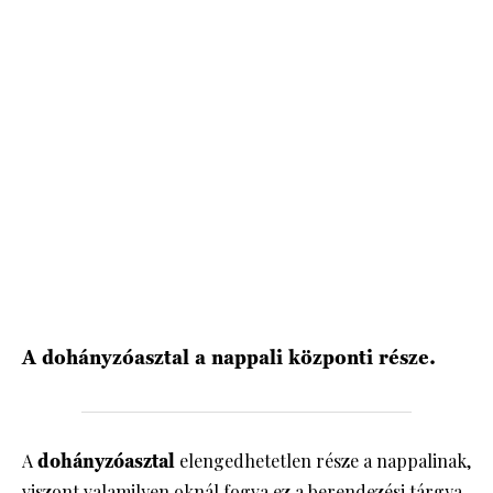
A dohányzóasztal a nappali központi része.
A
dohányzóasztal
elengedhetetlen része a nappalinak,
viszont valamilyen oknál fogva ez a berendezési tárgya