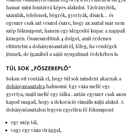
hamar mini lomtárrá képes alakulni. Távirányítók,
számlák, telefonok, bögrék, gyertyák, díszek… és
egyszer csak azt veszed észre, hogy az asztal már nem
szép fókuszpont, hanem egy idegesítő kupac a nappali
közepén. Összeszedtünk 4 dolgot, amit érdemes
eltüntetni a dohányzóasztalról, főleg, ha vendégek
jönnek, de igazából a saját nyugalmad érdekében is.
TÚL SOK „FŐSZEREPLŐ”
Sokan ott rontják el, hogy túl sok mindent akarnak a
dohányzóasztalra
halmozni. Egy váza mellé egy
gyertya, majd mellé egy tálka...aztán egyszer csak azon
kapod magad, hogy a dekoráció vizuális zajjá alakul. A
dohányzóasztalon legyen egyetlen fő fókuszpont:
egy szép tál,
vagy egy váza virággal,