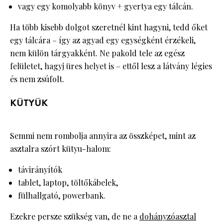
vagy egy komolyabb könyv + gyertya egy tálcán.
Ha több kisebb dolgot szeretnél kint hagyni, tedd őket
egy tálcára – így az agyad egy egységként érzékeli,
nem külön tárgyakként. Ne pakold tele az egész
felületet, hagyj üres helyet is – ettől lesz a látvány légies
és nem zsúfolt.
KÜTYÜK
Semmi nem rombolja annyira az összképet, mint az
asztalra szórt kütyu-halom:
távirányítók
tablet, laptop, töltőkábelek,
fülhallgató, powerbank.
Ezekre persze szükség van, de ne a
dohányzóasztal