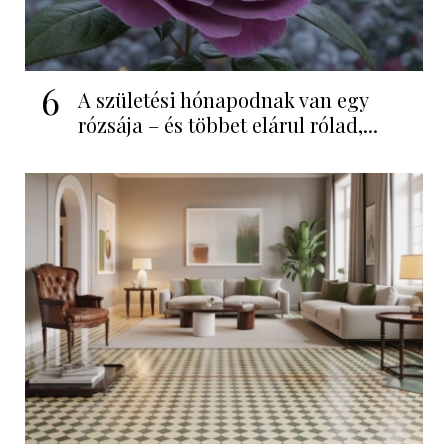
6
A születési hónapodnak van egy
rózsája – és többet elárul rólad,...