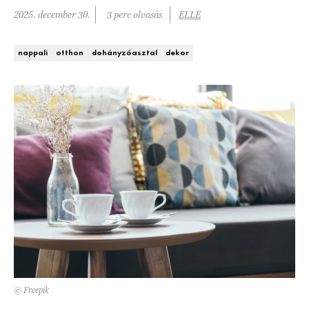
Kert és terasz
2025. december 30.
3 perc olvasás
ELLE
HÍRLEVÉL
nappali
otthon
dohányzóasztal
dekor
© Freepik