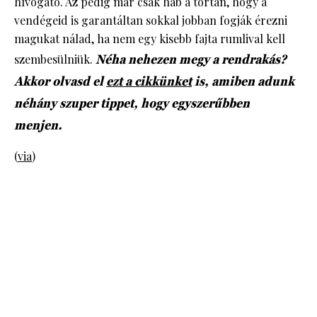
hívogató. Az pedig már csak hab a tortán, hogy a
vendégeid is garantáltan sokkal jobban fogják érezni
magukat nálad, ha nem egy kisebb fajta rumlival kell
szembesülniük.
Néha nehezen megy a rendrakás?
Akkor olvasd el
ezt a cikkünket
is, amiben adunk
néhány szuper tippet, hogy egyszerűbben
menjen.
(
via
)