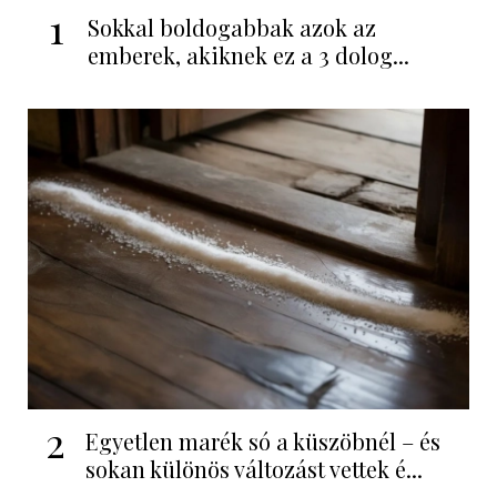
1
Sokkal boldogabbak azok az
emberek, akiknek ez a 3 dolog...
2
Egyetlen marék só a küszöbnél – és
sokan különös változást vettek é...