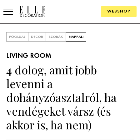
WEBSHOP
ELLE.HU
FŐOLDAL
DECOR
SZOBÁK
NAPPALI
HÍREK
LIVING ROOM
TRENDEK
4 dolog, amit jobb
SZOBÁK
levenni a
Konyha
ÖTLETEK
dohányzóasztalról, ha
Fürdőszoba
SZÉP TEREK
vendégeket vársz (és
Nappali
Szállodák és vendégházak
WEBSHOP
akkor is, ha nem)
Hálószoba
Lakások