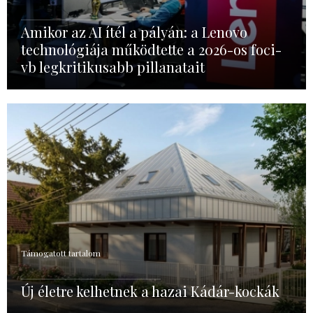
Amikor az AI ítél a pályán: a Lenovo
technológiája működtette a 2026-os foci-
vb legkritikusabb pillanatait
Támogatott tartalom
Új életre kelhetnek a hazai Kádár-kockák