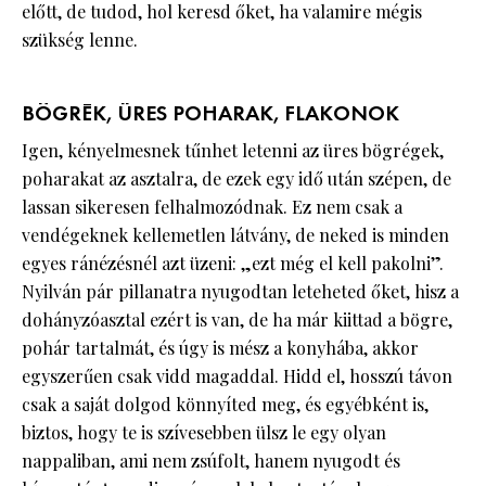
előtt, de tudod, hol keresd őket, ha valamire mégis
szükség lenne.
BÖGRÉK, ÜRES POHARAK, FLAKONOK
Igen, kényelmesnek tűnhet letenni az üres bögrégek,
poharakat az asztalra, de ezek egy idő után szépen, de
lassan sikeresen felhalmozódnak. Ez nem csak a
vendégeknek kellemetlen látvány, de neked is minden
egyes ránézésnél azt üzeni: „ezt még el kell pakolni”.
Nyilván pár pillanatra nyugodtan leteheted őket, hisz a
dohányzóasztal ezért is van, de ha már kiittad a bögre,
pohár tartalmát, és úgy is mész a konyhába, akkor
egyszerűen csak vidd magaddal. Hidd el, hosszú távon
csak a saját dolgod könnyíted meg, és egyébként is,
biztos, hogy te is szívesebben ülsz le egy olyan
nappaliban, ami nem zsúfolt, hanem nyugodt és