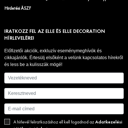
Hirdetési ÁSZF
IRATKOZZ FEL AZ ELLE ÉS ELLE DECORATION
HÍRLEVELÉRE!
Előfizetői akciók, exkluzív eseménymeghívók és
cikkajánlók. Értesülj elsőként a velünk kapcsolatos hírekről
és less be a kulisszák mögé!
Adatkezelési
A hírlevél feliratkozáshoz ell kell fogadnod az