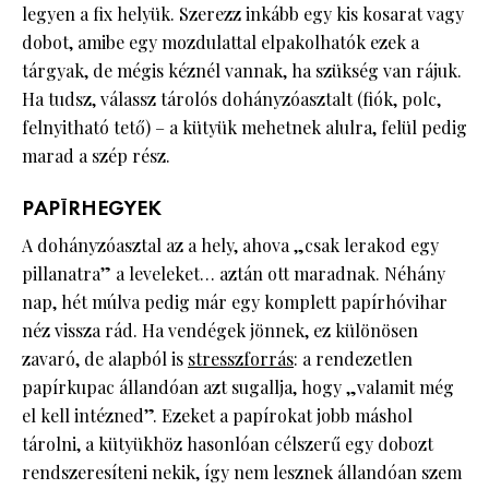
legyen a fix helyük. Szerezz inkább egy kis kosarat vagy
dobot, amibe egy mozdulattal elpakolhatók ezek a
tárgyak, de mégis kéznél vannak, ha szükség van rájuk.
Ha tudsz, válassz tárolós dohányzóasztalt (fiók, polc,
felnyitható tető) – a kütyük mehetnek alulra, felül pedig
marad a szép rész.
PAPÍRHEGYEK
A dohányzóasztal az a hely, ahova „csak lerakod egy
pillanatra” a leveleket… aztán ott maradnak. Néhány
nap, hét múlva pedig már egy komplett papírhóvihar
néz vissza rád. Ha vendégek jönnek, ez különösen
zavaró, de alapból is
stresszforrás
: a rendezetlen
papírkupac állandóan azt sugallja, hogy „valamit még
el kell intézned”. Ezeket a papírokat jobb máshol
tárolni, a kütyükhöz hasonlóan célszerű egy dobozt
rendszeresíteni nekik, így nem lesznek állandóan szem