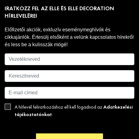
IRATKOZZ FEL AZ ELLE ÉS ELLE DECORATION
HÍRLEVELÉRE!
Előfizetői akciók, exkluzív eseménymeghívók és
cikkajánlók. Értesülj elsőként a velünk kapcsolatos hírekről
és less be a kulisszák mögé!
Adatkezelési
A hírlevél feliratkozáshoz ell kell fogadnod az
tájékoztatónkat
.