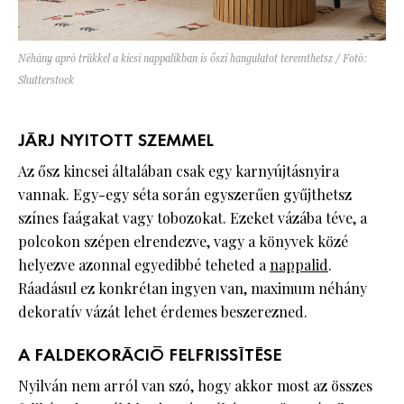
Néhány apró trükkel a kicsi nappalikban is őszi hangulatot teremthetsz / Fotó:
Shutterstock
JÁRJ NYITOTT SZEMMEL
Az ősz kincsei általában csak egy karnyújtásnyira
vannak. Egy-egy séta során egyszerűen gyűjthetsz
színes faágakat vagy tobozokat. Ezeket vázába téve, a
polcokon szépen elrendezve, vagy a könyvek közé
helyezve azonnal egyedibbé teheted a
nappalid
.
Ráadásul ez konkrétan ingyen van, maximum néhány
dekoratív vázát lehet érdemes beszerezned.
A FALDEKORÁCIÓ FELFRISSÍTÉSE
Nyilván nem arról van szó, hogy akkor most az összes