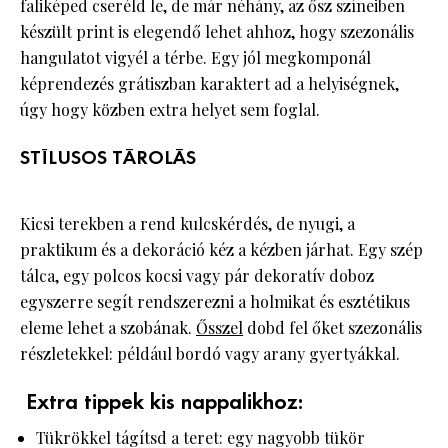
faliképed cseréld le, de már néhány, az ősz színeiben
készült print is elegendő lehet ahhoz, hogy szezonális
hangulatot vigyél a térbe. Egy jól megkomponál
képrendezés grátiszban karaktert ad a helyiségnek,
úgy hogy közben extra helyet sem foglal.
STÍLUSOS TÁROLÁS
Kicsi terekben a rend kulcskérdés, de nyugi, a
praktikum és a dekoráció kéz a kézben járhat. Egy szép
tálca, egy polcos kocsi vagy pár dekoratív doboz
egyszerre segít rendszerezni a holmikat és esztétikus
eleme lehet a szobának.
Ősszel
dobd fel őket szezonális
részletekkel: például bordó vagy arany gyertyákkal.
Extra tippek kis nappalikhoz:
Tükrökkel tágítsd a teret: egy nagyobb tükör