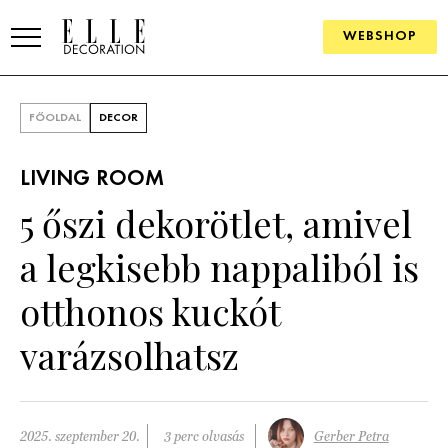
WEBSHOP
ELLE.HU
FŐOLDAL
DECOR
HÍREK
LIVING ROOM
TRENDEK
5 őszi dekorötlet, amivel
SZOBÁK
a legkisebb nappaliból is
Konyha
ÖTLETEK
otthonos kuckót
Fürdőszoba
SZÉP TEREK
varázsolhatsz
Nappali
Szállodák és vendégházak
WEBSHOP
Hálószoba
Lakások
2025. szeptember 20.
3 perc olvasás
Gerber Petra