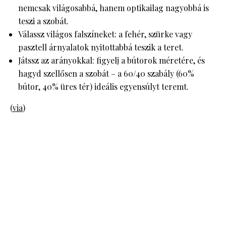
nemcsak világosabbá, hanem optikailag nagyobbá is
teszi a szobát.
Válassz világos falszíneket: a fehér, szürke vagy
pasztell árnyalatok nyitottabbá teszik a teret.
Játssz az arányokkal: figyelj a bútorok méretére, és
hagyd szellősen a szobát – a 60/40 szabály (60%
bútor, 40% üres tér) ideális egyensúlyt teremt.
(
via
)