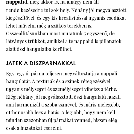
nappali
d, még akkor is, ha amúgy nem áll
rendelkezésedre túl sok hely. Néhány jól megválasztott
kiegészítővel
és egy kis kreativitással ugyanis csodákat
lehet művelni még a szűkös terekben is.
Összeállításunkban most mutatunk 5 egyszerű, de
látványos trükköt, amikkel a te nappalid is pillanatok
alatt őszi hangulatba kerülhet.
JÁTÉK A DÍSZPÁRNÁKKAL
Egy-egy új párna teljesen megváltoztatja a nappali
hangulatát. A textúrák és a színek rétegezésével
ugyanis mélységet és személyiséget vihetsz a térbe.
Elég néhány jól megválasztott, őszi hangulatú huzat,
ami harmonizál a szoba színével, és máris melegebb,
otthonosabb lesz a hatás. A legjobb, hogy nem kell
minden szezonban új párnákat venned, hiszen elég
csak a huzatokat cserélni.