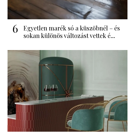
6
Egyetlen marék só a küszöbnél – és
sokan különös változást vettek é...