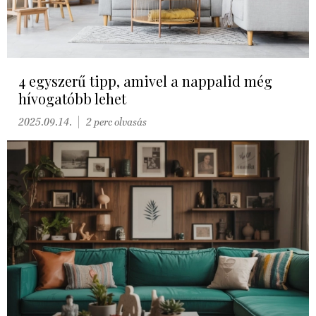
4 egyszerű tipp, amivel a nappalid még
hívogatóbb lehet
2025.09.14.
2 perc olvasás