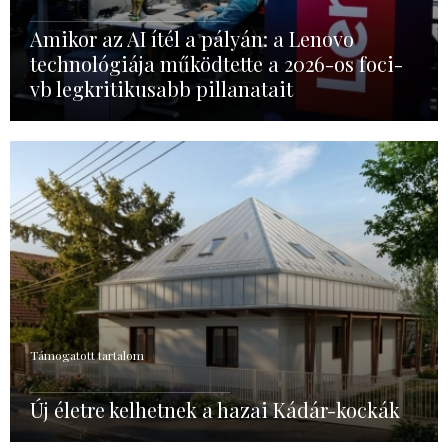
Amikor az AI ítél a pályán: a Lenovo
technológiája működtette a 2026-os foci-
vb legkritikusabb pillanatait
Támogatott tartalom
Új életre kelhetnek a hazai Kádár-kockák