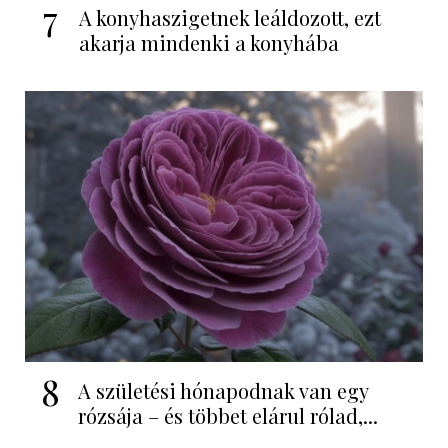
7
A konyhaszigetnek leáldozott, ezt
akarja mindenki a konyhába
8
A születési hónapodnak van egy
rózsája – és többet elárul rólad,...