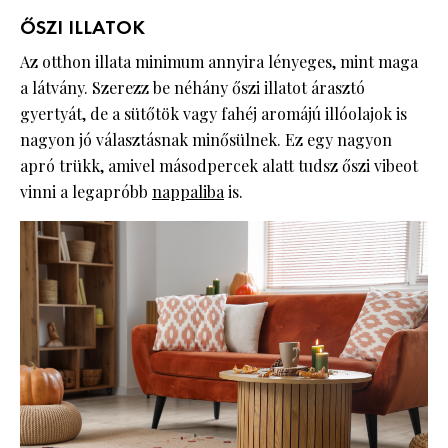
ŐSZI ILLATOK
Az otthon illata minimum annyira lényeges, mint maga
a látvány. Szerezz be néhány őszi illatot árasztó
gyertyát, de a sütőtök vagy fahéj aromájú illóolajok is
nagyon jó választásnak minősülnek. Ez egy nagyon
apró trükk, amivel másodpercek alatt tudsz őszi vibeot
vinni a legapróbb
nappaliba
is.