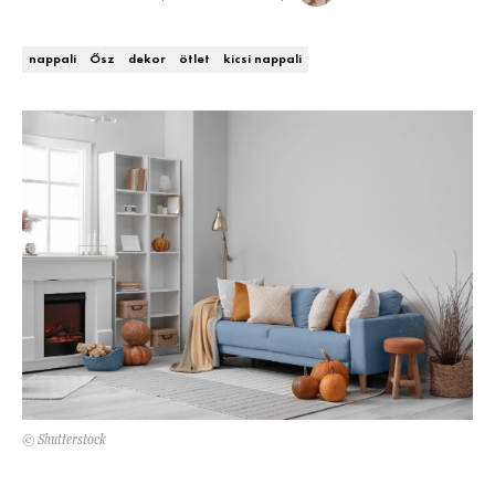
Kert és terasz
HÍRLEVÉL
nappali
Ősz
dekor
ötlet
kicsi nappali
© Shutterstock