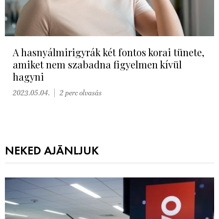
A hasnyálmirigyrák két fontos korai tünete,
amiket nem szabadna figyelmen kívül
hagyni
2023.05.04.
2 perc olvasás
NEKED AJÁNLJUK