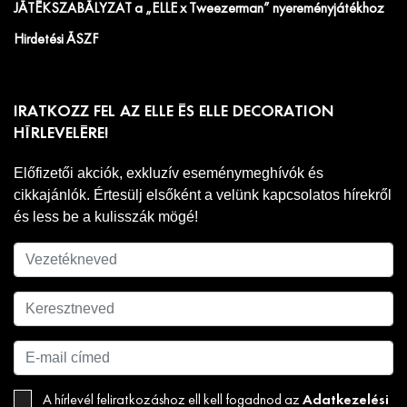
JÁTÉKSZABÁLYZAT a „ELLE x Tweezerman” nyereményjátékhoz
Hirdetési ÁSZF
IRATKOZZ FEL AZ ELLE ÉS ELLE DECORATION
HÍRLEVELÉRE!
Előfizetői akciók, exkluzív eseménymeghívók és
cikkajánlók. Értesülj elsőként a velünk kapcsolatos hírekről
és less be a kulisszák mögé!
Adatkezelési
A hírlevél feliratkozáshoz ell kell fogadnod az