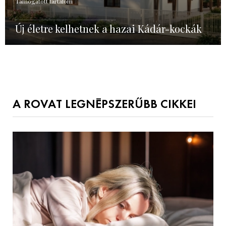
Támogatott tartalom
Új életre kelhetnek a hazai Kádár-kockák
A ROVAT LEGNÉPSZERŰBB CIKKEI