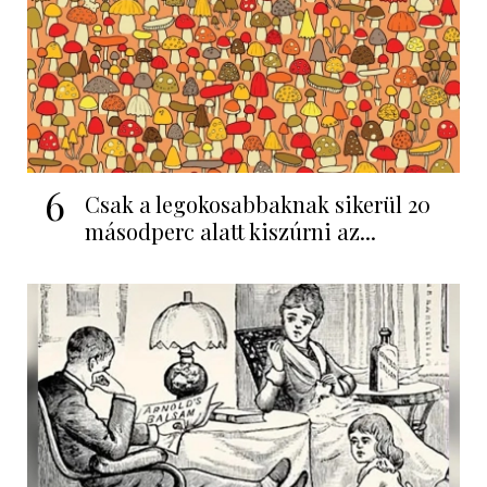
6
Csak a legokosabbaknak sikerül 20
másodperc alatt kiszúrni az...