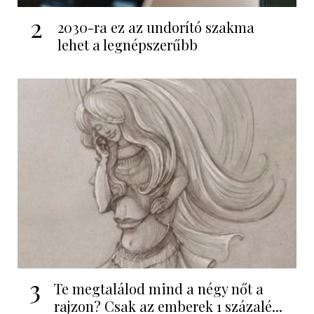
2
2030-ra ez az undorító szakma
lehet a legnépszerűbb
3
Te megtalálod mind a négy nőt a
rajzon? Csak az emberek 1 százalé...