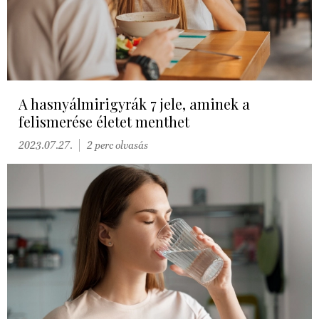
A hasnyálmirigyrák 7 jele, aminek a
felismerése életet menthet
2023.07.27.
2 perc olvasás