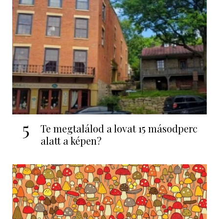
5
Te megtalálod a lovat 15 másodperc
alatt a képen?