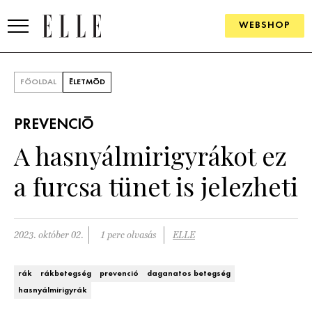
WEBSHOP
DIVAT
FŐOLDAL
ÉLETMÓD
ELLE DIGITAL
PREVENCIÓ
GOURMET AWARDS
A hasnyálmirigyrákot ez
SZÉPSÉG
a furcsa tünet is jelezheti
KULTÚRA
PSZICHÉ
2023. október 02.
1 perc olvasás
ELLE
ÉLETMÓD
rák
rákbetegség
prevenció
daganatos betegség
hasnyálmirigyrák
PÁRKAPCSOLAT