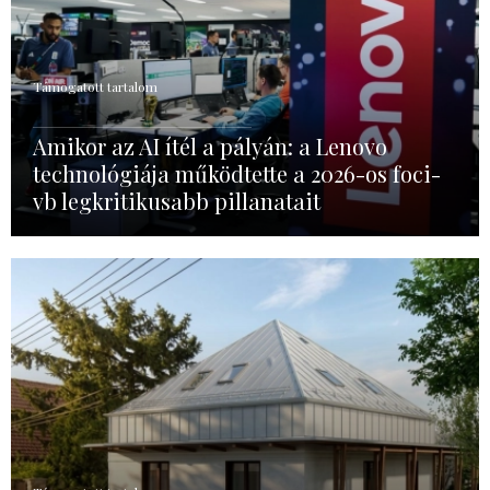
Támogatott tartalom
Amikor az AI ítél a pályán: a Lenovo
technológiája működtette a 2026-os foci-
vb legkritikusabb pillanatait