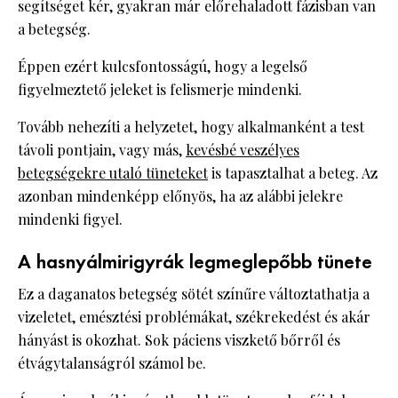
segítséget kér, gyakran már előrehaladott fázisban van
a betegség.
Éppen ezért kulcsfontosságú, hogy a legelső
figyelmeztető jeleket is felismerje mindenki.
Tovább nehezíti a helyzetet, hogy alkalmanként a test
távoli pontjain, vagy más,
kevésbé veszélyes
betegségekre utaló tüneteket
is tapasztalhat a beteg. Az
azonban mindenképp előnyös, ha az alábbi jelekre
mindenki figyel.
A hasnyálmirigyrák legmeglepőbb tünete
Ez a daganatos betegség sötét színűre változtathatja a
vizeletet, emésztési problémákat, székrekedést és akár
hányást is okozhat. Sok páciens viszkető bőrről és
étvágytalanságról számol be.