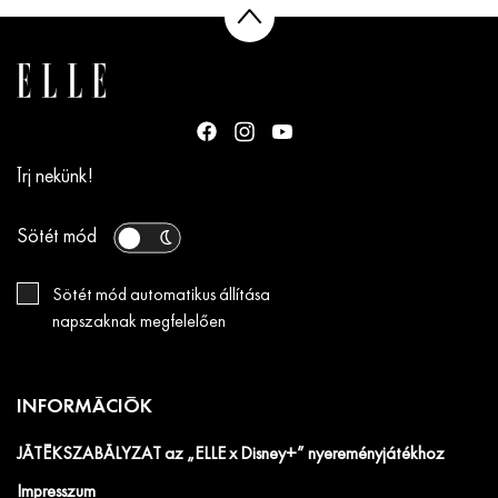
Írj nekünk!
Sötét mód
Sötét mód automatikus állítása
napszaknak megfelelően
INFORMÁCIÓK
JÁTÉKSZABÁLYZAT az „ELLE x Disney+” nyereményjátékhoz
Impresszum