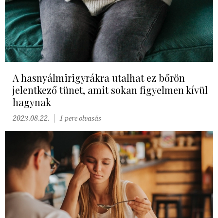
A hasnyálmirigyrákra utalhat ez bőrön
jelentkező tünet, amit sokan figyelmen kívül
hagynak
2023.08.22.
1 perc olvasás