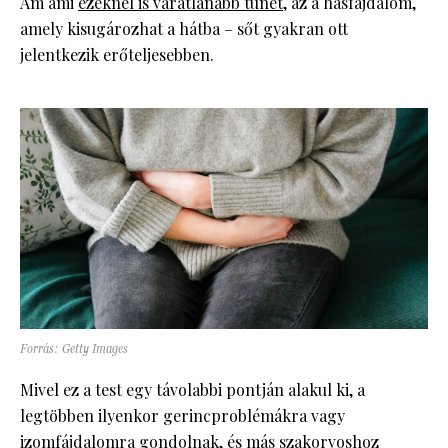
Ám ami
ezeknél is váratlanabb tünet
, az a hasfájdalom,
amely kisugározhat a hátba – sőt gyakran ott
jelentkezik erőteljesebben.
Forrás: Getty Images
Mivel ez a test egy távolabbi pontján alakul ki, a
legtöbben ilyenkor gerincproblémákra vagy
izomfájdalomra gondolnak, és más szakorvoshoz