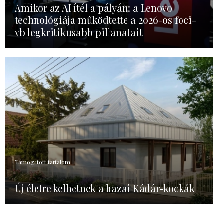
Amikor az AI ítél a pályán: a Lenovo
technológiája működtette a 2026-os foci-
vb legkritikusabb pillanatait
Támogatott tartalom
Új életre kelhetnek a hazai Kádár-kockák