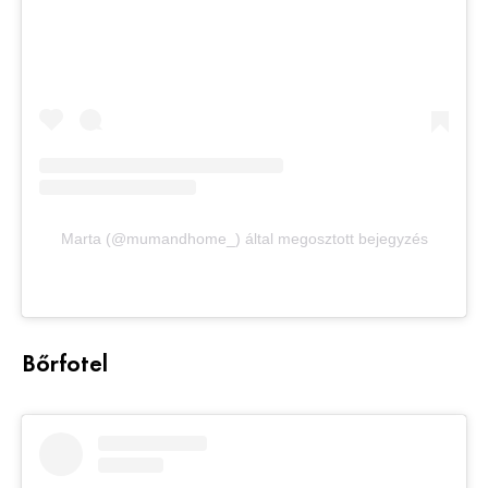
Marta (@mumandhome_) által megosztott bejegyzés
Bőrfotel