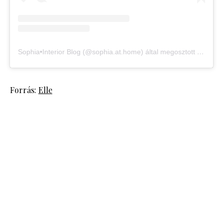
Sophia•Interior Blog (@sophia.at.home) által megosztott bejegyzés
Forrás:
Elle