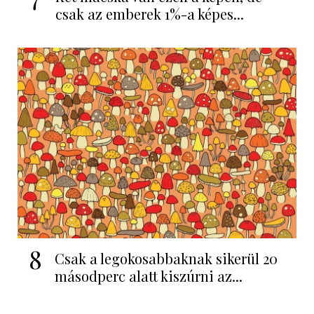
csak az emberek 1%-a képes...
8
Csak a legokosabbaknak sikerül 20
másodperc alatt kiszúrni az...