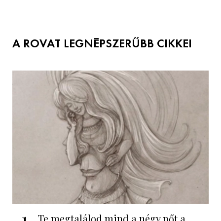
A ROVAT LEGNÉPSZERŰBB CIKKEI
1
Te megtalálod mind a négy nőt a