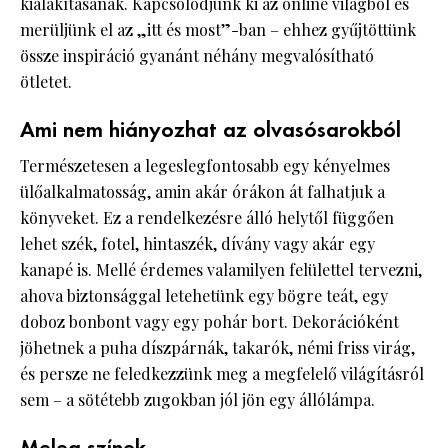
kialakításának. Kapcsolódjunk ki az online világból és
merüljünk el az „itt és most”-ban – ehhez gyűjtöttünk
össze inspiráció gyanánt néhány megvalósítható
ötletet.
Ami nem hiányozhat az olvasósarokból
Természetesen a legeslegfontosabb egy kényelmes
ülőalkalmatosság, amin akár órákon át falhatjuk a
könyveket. Ez a rendelkezésre álló helytől függően
lehet szék, fotel, hintaszék, dívány vagy akár egy
kanapé is. Mellé érdemes valamilyen felülettel tervezni,
ahova biztonsággal letehetünk egy bögre teát, egy
doboz bonbont vagy egy pohár bort. Dekorációként
jöhetnek a puha díszpárnák, takarók, némi friss virág,
és persze ne feledkezzünk meg a megfelelő világításról
sem – a sötétebb zugokban jól jön egy állólámpa.