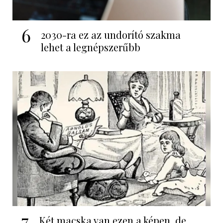
6
2030-ra ez az undorító szakma
lehet a legnépszerűbb
7
Két macska van ezen a képen, de