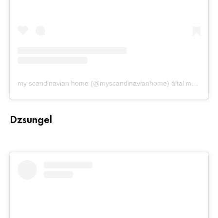
my scandinavian home (@myscandinavianhome) által megosztott bejegyzés
Dzsungel