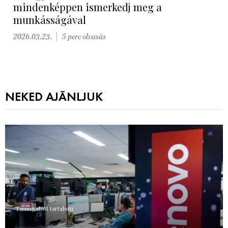
mindenképpen ismerkedj meg a
munkásságával
2026.03.23.
5 perc olvasás
NEKED AJÁNLJUK
Támogatott tartalom