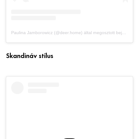
Paulina Jamborowicz (@deer.home) által megosztott bejegyzés
Skandináv stílus