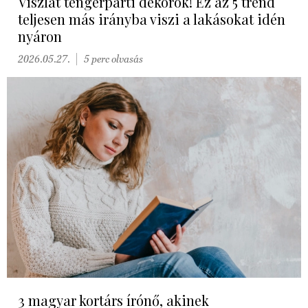
Viszlát tengerparti dekorok! Ez az 5 trend
teljesen más irányba viszi a lakásokat idén
nyáron
2026.05.27.
5 perc olvasás
3 magyar kortárs írónő, akinek