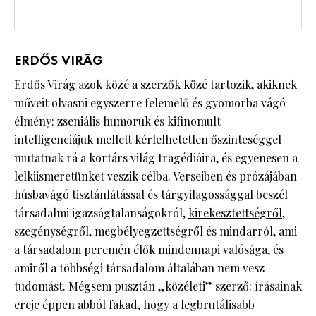
ERDŐS VIRÁG
Erdős Virág azok közé a szerzők közé tartozik, akiknek
műveit olvasni egyszerre felemelő és gyomorba vágó
élmény: zseniális humoruk és kifinomult
intelligenciájuk mellett kérlelhetetlen őszinteséggel
mutatnak rá a kortárs világ tragédiáira, és egyenesen a
lelkiismeretünket veszik célba. Verseiben és prózájában
húsbavágó tisztánlátással és tárgyilagossággal beszél
társadalmi igazságtalanságokról,
kirekesztettségről
,
szegénységről, megbélyegzettségről és mindarról, ami
a társadalom peremén élők mindennapi valósága, és
amiről a többségi társadalom általában nem vesz
tudomást. Mégsem pusztán „közéleti” szerző: írásainak
ereje éppen abból fakad, hogy a legbrutálisabb