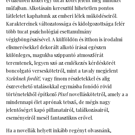
évtizedben közel egy tucat kötet jelent meg mindkét
műfajban. Alkotásain keresztül hihetetlen pontos
látleletet kaphatunk az emberi lélek működéseiről.
Karaktereinek változatossága és kidolgozottsága felér
több tucat pszichológiai esettanulmány
végigböngészésével. A külföldön és itthon is irodalmi
elismerésekkel dekorált alkotó írásai egészen
különleges, magukba szippantó atmoszférát
teremtenek, legyen szó az emlékezés kérdéskörét
boncolgató verseskötetről, mint a tavaly megjelent
Szeleknek fordít!,
vagy finom részletekkel és alig
észrevehető utalásokkal egymásba fonódó rövid
történetekből építkező
Pixel
novelláskötetről, amely a a
mindennapi élet aprónak tetsző, de mégis nagy
jelentőséget kapó pillanatairól, találkozásairól,
eseményeiről mesél fantasztikus erővel.
Ha a novellák helyett inkább regényt olvasnánk,