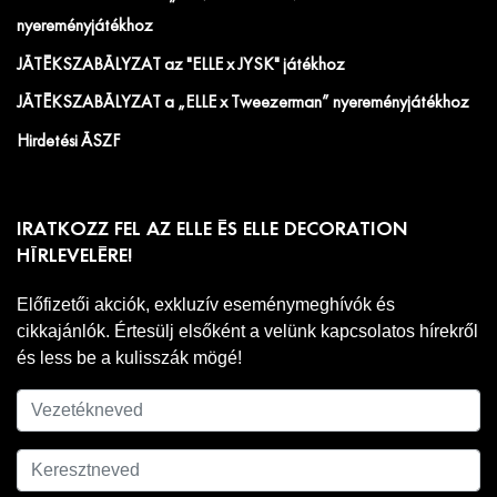
nyereményjátékhoz
JÁTÉKSZABÁLYZAT az "ELLE x JYSK" játékhoz
JÁTÉKSZABÁLYZAT a „ELLE x Tweezerman” nyereményjátékhoz
Hirdetési ÁSZF
IRATKOZZ FEL AZ ELLE ÉS ELLE DECORATION
HÍRLEVELÉRE!
Előfizetői akciók, exkluzív eseménymeghívók és
cikkajánlók. Értesülj elsőként a velünk kapcsolatos hírekről
és less be a kulisszák mögé!