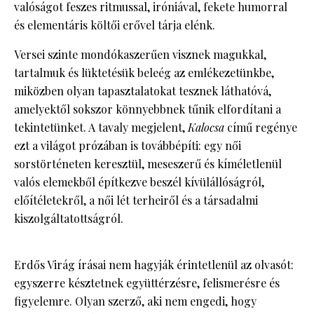
valóságot feszes ritmussal, iróniával, fekete humorral
és elementáris költői erővel tárja elénk.
Versei szinte mondókaszerűen visznek magukkal,
tartalmuk és lüktetésük beleég az emlékezetünkbe,
miközben olyan tapasztalatokat tesznek láthatóvá,
amelyektől sokszor könnyebbnek tűnik elfordítani a
tekintetünket. A tavaly megjelent,
Kalocsa
című regénye
ezt a világot prózában is továbbépíti: egy női
sorstörténeten keresztül, meseszerű és kíméletlenül
valós elemekből építkezve beszél kívülállóságról,
előítéletekről, a női lét terheiről és a társadalmi
kiszolgáltatottságról.
Erdős Virág írásai nem hagyják érintetlenül az olvasót:
egyszerre késztetnek együttérzésre, felismerésre és
figyelemre. Olyan szerző, aki nem engedi, hogy