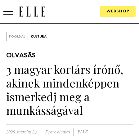
WEBSHOP
DIVAT
FŐOLDAL
KULTÚRA
ELLE DIGITAL
OLVASÁS
GOURMET AWARDS
3 magyar kortárs írónő,
SZÉPSÉG
akinek mindenképpen
KULTÚRA
ismerkedj meg a
PSZICHÉ
munkásságával
ÉLETMÓD
2026. március 23.
5 perc olvasás
ELLE
PÁRKAPCSOLAT