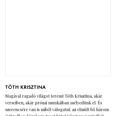
TÓTH KRISZTINA
Magával ragadó világot teremt Tóth Krisztina, akár
verseiben, akár prózai munkáiban mélyedünk el. És
szerencsére van is miből válogatni: az elmúlt bő három