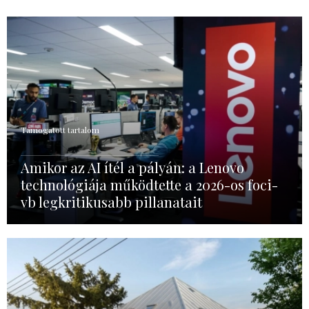
Támogatott tartalom
Amikor az AI ítél a pályán: a Lenovo
technológiája működtette a 2026-os foci-
vb legkritikusabb pillanatait