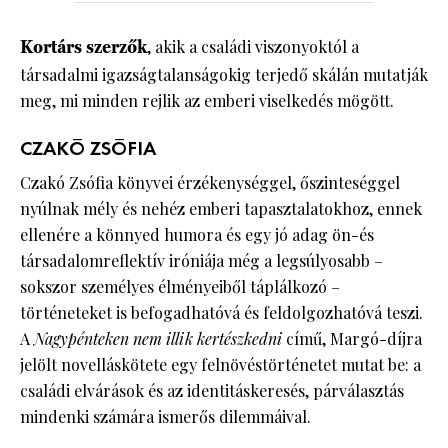
Kortárs szerzők
, akik a családi viszonyoktól a
társadalmi igazságtalanságokig terjedő skálán mutatják
meg, mi minden rejlik az emberi viselkedés mögött.
CZAKÓ ZSÓFIA
Czakó Zsófia könyvei érzékenységgel, őszinteséggel
nyúlnak mély és nehéz emberi tapasztalatokhoz, ennek
ellenére a könnyed humora és egy jó adag ön-és
társadalomreflektív iróniája még a legsúlyosabb –
sokszor személyes élményeiből táplálkozó –
történeteket is befogadhatóvá és feldolgozhatóvá teszi.
A
Nagypénteken nem illik kertészkedni
című, Margó-díjra
jelölt novelláskötete egy felnövéstörténetet mutat be: a
családi elvárások és az identitáskeresés, párválasztás
mindenki számára ismerős dilemmáival.