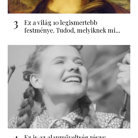
3
Ez a világ 10 legismertebb
festménye. Tudod, melyiknek mi...
4
Ez is az alapműveltség része: