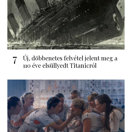
7
Új, döbbenetes felvétel jelent meg a
110 éve elsüllyedt Titanicról