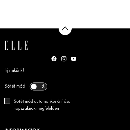
Írj nekünk!
Sötét mód
Sötét mód automatikus állítása
napszaknak megfelelően