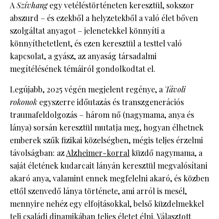
A
Szívhang
egy vetéléstörténeten keresztül, sokszor
abszurd – és ezekből a helyzetekből a való élet bőven
szolgáltat anyagot – jelenetekkel könnyíti a
könnyíthetetlent, és ezen keresztül a testtel való
kapcsolat, a gyász, az anyaság társadalmi
megítélésének témáiról gondolkodtat el.
Legújabb, 2025 végén megjelent regénye, a
Távoli
rokonok
egyszerre időutazás és transzgenerációs
traumafeldolgozás – három nő (nagymama, anya és
lánya) sorsán keresztül mutatja meg, hogyan élhetnek
emberek szűk fizikai közelségben, mégis teljes érzelmi
távolságban: az
Alzheimer-korral
küzdő nagymama, a
saját életének kudarcait lányán keresztül megvalósítani
akaró anya, valamint ennek megfelelni akaró, és közben
ettől szenvedő lánya története, ami arról is mesél,
mennyire nehéz egy elfojtásokkal, belső küzdelmekkel
teli családi dinamikában teljes életet élni. Választott