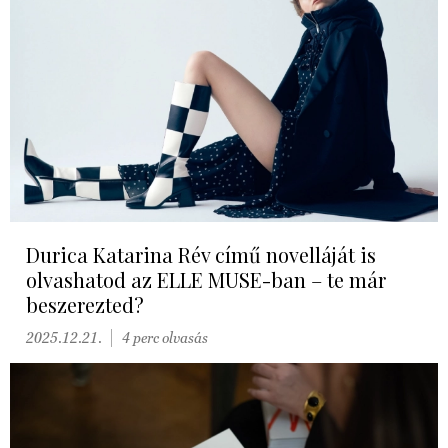
Durica Katarina Rév című novelláját is
olvashatod az ELLE MUSE-ban – te már
beszerezted?
2025.12.21.
4 perc olvasás