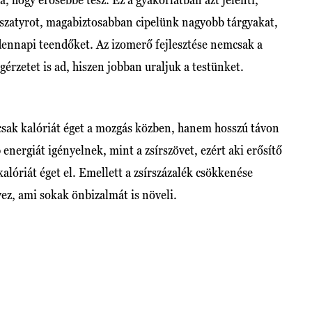
zatyrot, magabiztosabban cipelünk nagyobb tárgyakat,
dennapi teendőket. Az izomerő fejlesztése nemcsak a
gérzetet is ad, hiszen jobban uraljuk a testünket.
csak kalóriát éget a mozgás közben, hanem hosszú távon
 energiát igényelnek, mint a zsírszövet, ezért aki erősítő
kalóriát éget el. Emellett a zsírszázalék csökkenése
ez, ami sokak önbizalmát is növeli.