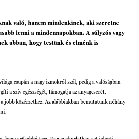
knak való, hanem mindenkinek, aki szeretne
usabb lenni a mindennapokban. A súlyzós vagy
enek abban, hogy testünk és elménk is
ilága csupán a nagy izmokról szól, pedig a valóságban
gíti a szív egészségét, támogatja az anyagcserét,
ul a jobb közérzethez. Az alábbiakban bemutatunk néhány
ni.
, hogy erősebbé tesz. Ez a gyakorlatban azt jelenti,