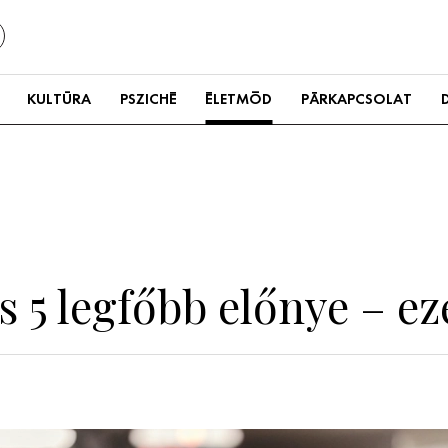
KULTÚRA
PSZICHÉ
ÉLETMÓD
PÁRKAPCSOLAT
s 5 legfőbb előnye – ezé