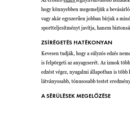
hogy könnyebben megemeljük a bevásárlós
vagy akár egyszerűen jobban bírjuk a min
sportteljesítményt javítja, hanem biztonsá
ZSÍRÉGETÉS HATÉKONYAN
Kevesen tudják, hogy a súlyzós edzés nem
is felpörgeti az anyagcserét. Az izmok több
edzést végez, nyugalmi állapotban is több 
látványosabb, tónusosabb testet eredmény
A SÉRÜLÉSEK MEGELŐZÉSE