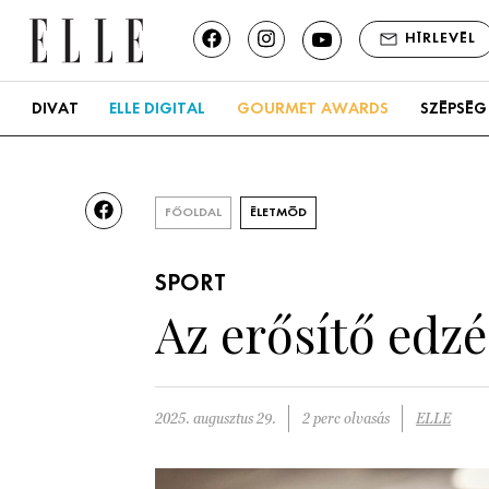
HÍRLEVÉL
DIVAT
ELLE DIGITAL
GOURMET AWARDS
SZÉPSÉG
FŐOLDAL
ÉLETMÓD
SPORT
Az erősítő edzé
2025. augusztus 29.
2 perc olvasás
ELLE