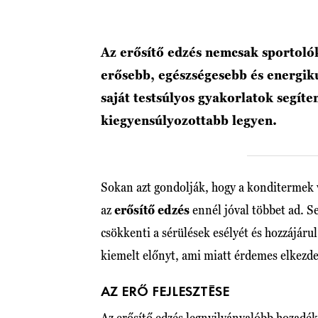
Az erősítő edzés nemcsak sportoló
erősebb, egészségesebb és energik
saját testsúlyos gyakorlatok segít
kiegyensúlyozottabb legyen.
Sokan azt gondolják, hogy a konditermek v
az
erősítő edzés
ennél jóval többet ad. Se
csökkenti a sérülések esélyét és hozzájár
kiemelt előnyt, ami miatt érdemes elkezde
AZ ERŐ FEJLESZTÉSE
Az erősítő
edzés
legnyilvánvalóbb hozadéka