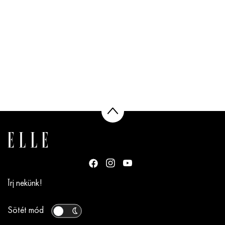
Írj nekünk!
Sötét mód