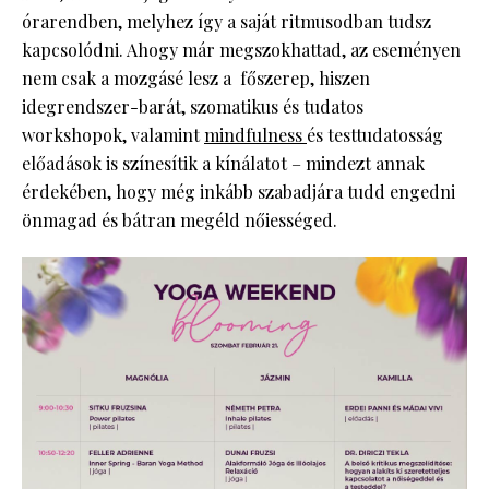
órarendben, melyhez így a saját ritmusodban tudsz
kapcsolódni. Ahogy már megszokhattad, az eseményen
nem csak a mozgásé lesz a főszerep, hiszen
idegrendszer-barát, szomatikus és tudatos
workshopok, valamint
mindfulness
és testtudatosság
előadások is színesítik a kínálatot – mindezt annak
érdekében, hogy még inkább szabadjára tudd engedni
önmagad és bátran megéld nőiességed.