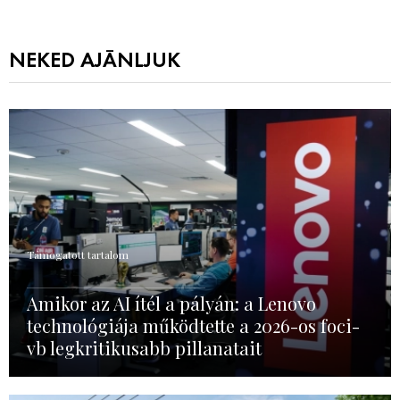
NEKED AJÁNLJUK
Támogatott tartalom
Amikor az AI ítél a pályán: a Lenovo
technológiája működtette a 2026-os foci-
vb legkritikusabb pillanatait