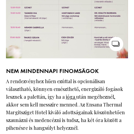
NEM MINDENNAPI FINOMSÁGOK
A rendezvényhez hűen ezúttal is opcionálisan
választható, könnyen emészthető, energizáló fogások
lesznek a palettán, így ha a
jóga
után megéheznél,
akkor sem kell messzire menned. Az Ensana Thermal
Margitsziget Hotel kiváló adottságainak köszönhetően
szaunázni és medencézni is tudsz, ha két óra között a
pihenésre is hangsúlyt helyeznél.