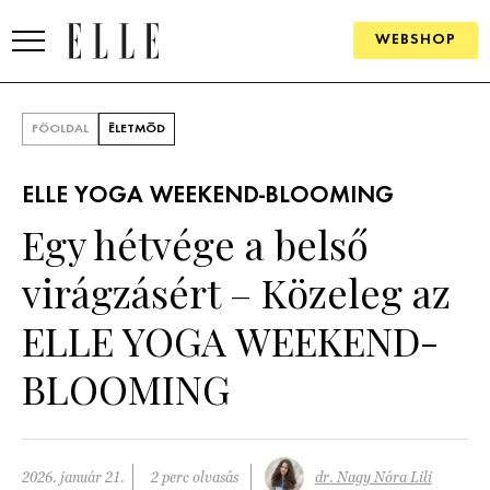
WEBSHOP
DIVAT
FŐOLDAL
ÉLETMÓD
ELLE DIGITAL
ELLE YOGA WEEKEND-BLOOMING
GOURMET AWARDS
Egy hétvége a belső
SZÉPSÉG
virágzásért – Közeleg az
KULTÚRA
ELLE YOGA WEEKEND-
PSZICHÉ
BLOOMING
ÉLETMÓD
PÁRKAPCSOLAT
2026. január 21.
2 perc olvasás
dr. Nagy Nóra Lili