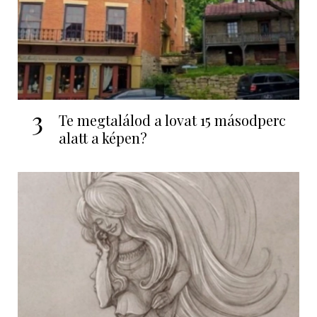
3
Te megtalálod a lovat 15 másodperc
alatt a képen?