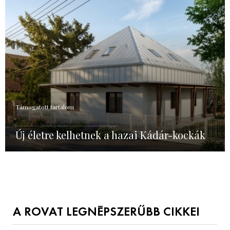
Támogatott tartalom
Új életre kelhetnek a hazai Kádár-kockák
A ROVAT LEGNÉPSZERŰBB CIKKEI