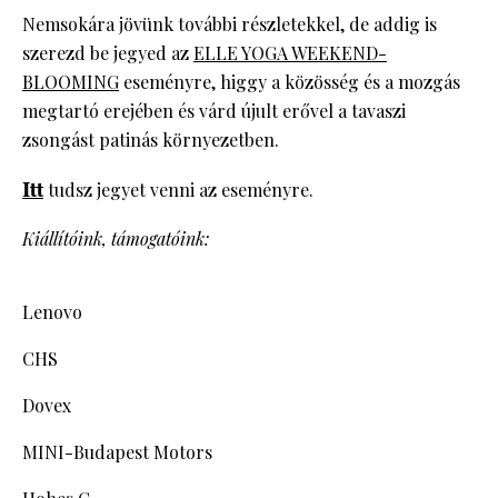
Nemsokára jövünk további részletekkel, de addig is
szerezd be jegyed az
ELLE YOGA WEEKEND-
BLOOMING
eseményre, higgy a közösség és a mozgás
megtartó erejében és várd újult erővel a tavaszi
zsongást patinás környezetben.
Itt
tudsz jegyet venni az eseményre.
Kiállítóink, támogatóink:
Lenovo
CHS
Dovex
MINI-Budapest Motors