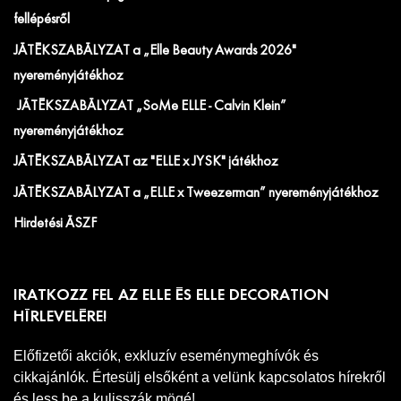
fellépésről
JÁTÉKSZABÁLYZAT a „Elle Beauty Awards 2026"
nyereményjátékhoz
JÁTÉKSZABÁLYZAT „SoMe ELLE - Calvin Klein”
nyereményjátékhoz
JÁTÉKSZABÁLYZAT az "ELLE x JYSK" játékhoz
JÁTÉKSZABÁLYZAT a „ELLE x Tweezerman” nyereményjátékhoz
Hirdetési ÁSZF
IRATKOZZ FEL AZ ELLE ÉS ELLE DECORATION
HÍRLEVELÉRE!
Előfizetői akciók, exkluzív eseménymeghívók és
cikkajánlók. Értesülj elsőként a velünk kapcsolatos hírekről
és less be a kulisszák mögé!