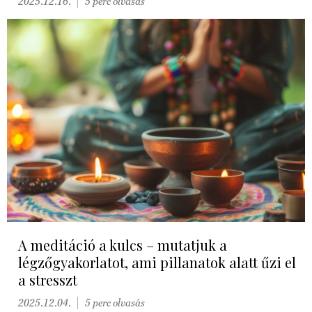
2025.12.16.
5 perc olvasás
A meditáció a kulcs – mutatjuk a
légzőgyakorlatot, ami pillanatok alatt űzi el
a stresszt
2025.12.04.
5 perc olvasás