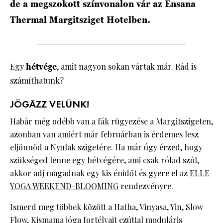
de a megszokott színvonalon vár az Ensana
Thermal Margitsziget Hotelben.
Egy
hétvége
, amit nagyon sokan vártak már. Rád is
számíthatunk?
JÓGÁZZ VELÜNK!
Habár még odébb van a fák rügyezése a Margitszigeten,
azonban van amiért már februárban is érdemes lesz
eljönnöd a Nyulak szigetére. Ha már úgy érzed, hogy
szükséged lenne egy hétvégére, ami csak rólad szól,
akkor adj magadnak egy kis énidőt és gyere el az
ELLE
YOGA WEEKEND-BLOOMING
rendezvényre.
Ismerd meg többek között a Hatha, Vinyasa, Yin, Slow
Flow, Kismama jóga fortélyait ezúttal moduláris