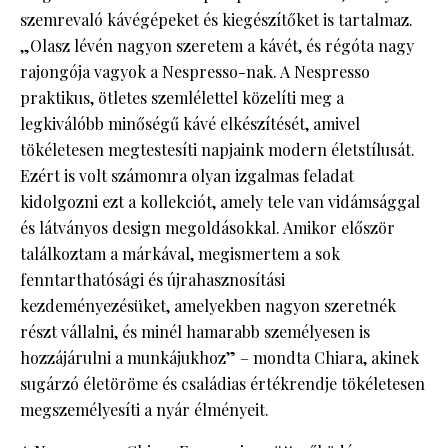
szemrevaló kávégépeket és kiegészítőket is tartalmaz.
„Olasz lévén nagyon szeretem a kávét, és régóta nagy
rajongója vagyok a Nespresso-nak. A Nespresso
praktikus, ötletes szemlélettel közelíti meg a
legkiválóbb minőségű kávé elkészítését, amivel
tökéletesen megtestesíti napjaink modern életstílusát.
Ezért is volt számomra olyan izgalmas feladat
kidolgozni ezt a kollekciót, amely tele van vidámsággal
és látványos design megoldásokkal. Amikor először
találkoztam a márkával, megismertem a sok
fenntarthatósági és újrahasznosítási
kezdeményezésüket, amelyekben nagyon szeretnék
részt vállalni, és minél hamarabb személyesen is
hozzájárulni a munkájukhoz” – mondta Chiara, akinek
sugárzó életöröme és családias értékrendje tökéletesen
megszemélyesíti a nyár élményeit.