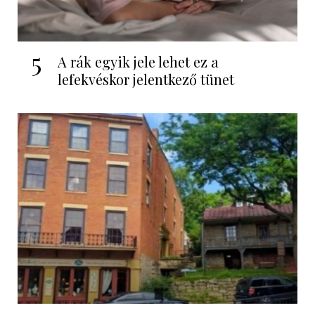
5
A rák egyik jele lehet ez a
lefekvéskor jelentkező tünet