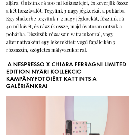
aljára. Öntsünk rá 100 ml kókusztejet, és keverjük össze
a két hozzávalót. Tegyünk 3 nagy jégkockát a pohárba.
Egy shakerbe tegyünk 1-2 nagy jégkockát, főzzünk rá
40 ml kávét, és rázzuk össze, majd óvatosan öntsük a
pohárba. Díszítsük rózsaszín vattacukorral, vagy
alternatívaként egy lekerekített végű fapálcikán 3
rózsaszín, szögletes mályvacukorral.
A NESPRESSO X CHIARA FERRAGNI LIMITED
EDITION NYÁRI KOLLEKCIÓ
KAMPÁNYFOTÓIÉRT KATTINTS A
GALÉRIÁNKRA!