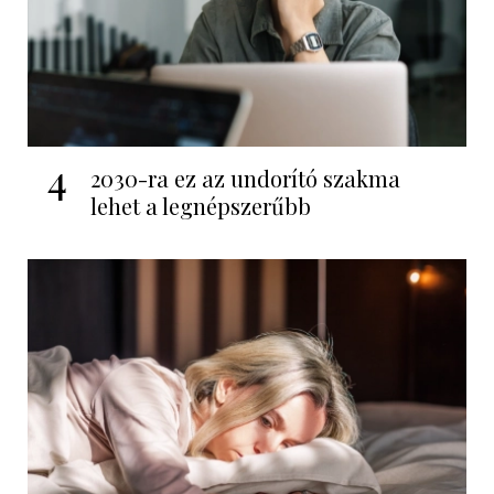
4
2030-ra ez az undorító szakma
lehet a legnépszerűbb