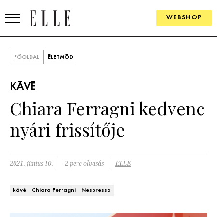
WEBSHOP
DIVAT
FŐOLDAL
ÉLETMÓD
ELLE DIGITAL
KÁVÉ
GOURMET AWARDS
Chiara Ferragni kedvenc
SZÉPSÉG
nyári frissítője
KULTÚRA
PSZICHÉ
2021. június 10.
2 perc olvasás
ELLE
ÉLETMÓD
kávé
Chiara Ferragni
Nespresso
PÁRKAPCSOLAT