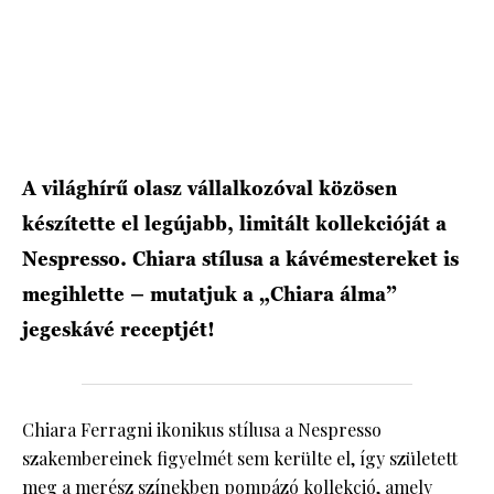
HÍRLEVÉL
A világhírű olasz vállalkozóval közösen
készítette el legújabb, limitált kollekcióját a
Nespresso. Chiara stílusa a kávémestereket is
megihlette – mutatjuk a „Chiara álma”
jegeskávé receptjét!
Chiara Ferragni ikonikus stílusa a Nespresso
szakembereinek figyelmét sem kerülte el, így született
meg a merész színekben pompázó kollekció, amely