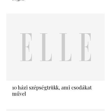
10 házi szépségtrükk, ami csodákat
művel