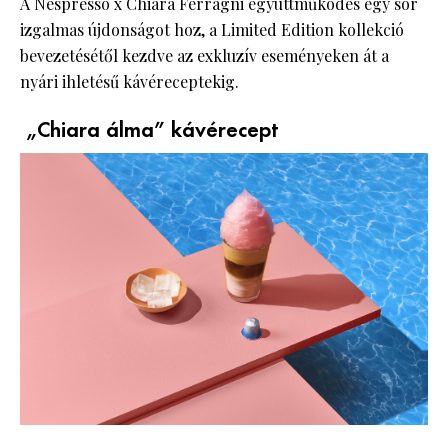
A Nespresso x Chiara Ferragni együttműködés egy sor
izgalmas újdonságot hoz, a Limited Edition kollekció
bevezetésétől kezdve az exkluzív eseményeken át a
nyári ihletésű kávéreceptekig.
„Chiara álma” kávérecept