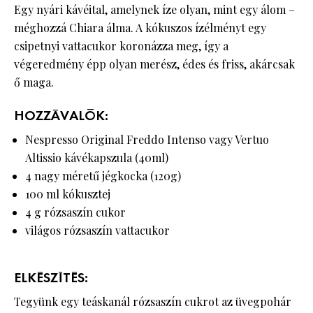
Egy nyári kávéital, amelynek íze olyan, mint egy álom –
méghozzá Chiara álma. A kókuszos ízélményt egy
csipetnyi vattacukor koronázza meg, így a
végeredmény épp olyan merész, édes és friss, akárcsak
ő maga.
HOZZÁVALÓK:
Nespresso Original Freddo Intenso vagy Vertuo
Altissio kávékapszula (40ml)
4 nagy méretű jégkocka (120g)
100 ml kókusztej
4 g rózsaszín cukor
világos rózsaszín vattacukor
ELKÉSZÍTÉS:
Tegyünk egy teáskanál rózsaszín cukrot az üvegpohár