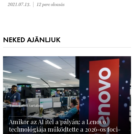
2021.07.13.
12 perc olvasás
NEKED AJÁNLJUK
Támogatott tartalom
Amikor az AI ítél a pályán: a Lenovo
technológiája működtette a 2026-os foci-