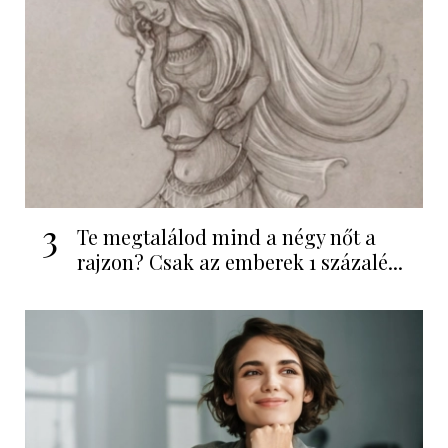
3
Te megtalálod mind a négy nőt a
rajzon? Csak az emberek 1 százalé...