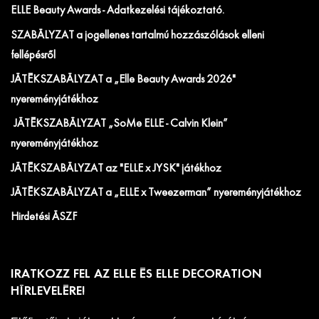
ELLE Beauty Awards - Adatkezelési tájékoztató.
SZABÁLYZAT a jogellenes tartalmú hozzászólások elleni
fellépésről
JÁTÉKSZABÁLYZAT a „Elle Beauty Awards 2026"
nyereményjátékhoz
JÁTÉKSZABÁLYZAT „SoMe ELLE - Calvin Klein”
nyereményjátékhoz
JÁTÉKSZABÁLYZAT az "ELLE x JYSK" játékhoz
JÁTÉKSZABÁLYZAT a „ELLE x Tweezerman” nyereményjátékhoz
Hirdetési ÁSZF
IRATKOZZ FEL AZ ELLE ÉS ELLE DECORATION
HÍRLEVELÉRE!