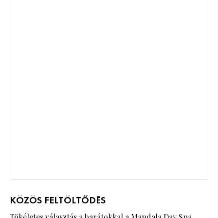
KÖZÖS FELTÖLTŐDÉS
Tökéletes választás a barátokkal a
Mandala Day Spa
.