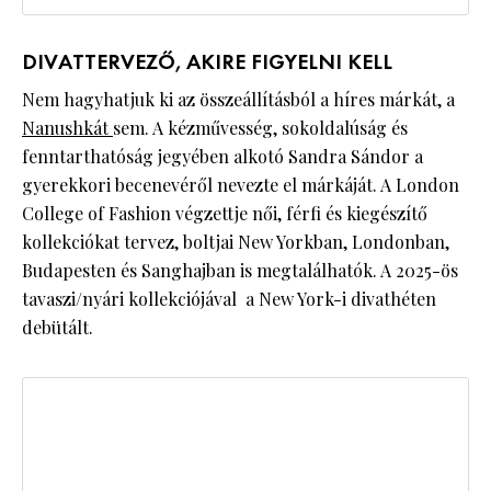
DIVATTERVEZŐ, AKIRE FIGYELNI KELL
Nem hagyhatjuk ki az összeállításból a híres márkát, a
Nanushkát
sem. A kézművesség, sokoldalúság és
fenntarthatóság jegyében alkotó Sandra Sándor a
gyerekkori becenevéről nevezte el márkáját. A London
College of Fashion végzettje női, férfi és kiegészítő
kollekciókat tervez, boltjai New Yorkban, Londonban,
Budapesten és Sanghajban is megtalálhatók. A 2025-ös
tavaszi/nyári kollekciójával a New York-i divathéten
debütált.