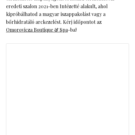
eredeti szalon 2021-ben Intézetté alakult, ahol
kipróbálhatod a magyar iszappakolást vagy a
bőrhidratáló arckezelést. Kérj időpontot az
Omorovicza Boutique & Spa
-ba!