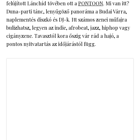
felújított Lánchíd tövében ott a
PONTOON
. Mi van itt?
Duna-parti tánc, lenyűgöző panoráma a Budai Várra,
naplementés diszkó és DJ-k. Itt számos zenei műfajra
bulizhatsz, legyen az indie, afrobeat, jazz, hiphop vagy
cigányzene. Tavasztól kora őszig vár rád a hajó, a
pontos nyitvatartás az időjárástól függ.