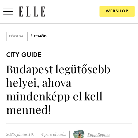
WEBSHOP
DIVAT
FŐOLDAL
ÉLETMÓD
ELLE DIGITAL
CITY GUIDE
GOURMET AWARDS
Budapest legütősebb
SZÉPSÉG
helyei, ahova
KULTÚRA
mindenképp el kell
PSZICHÉ
menned!
ÉLETMÓD
PÁRKAPCSOLAT
2025. június 19.
4 perc olvasás
Papp Regina