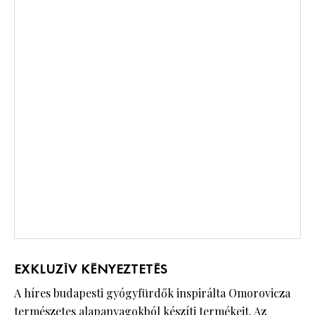
EXKLUZÍV KÉNYEZTETÉS
A híres budapesti gyógyfürdők inspirálta Omorovicza
természetes alapanyagokból készíti termékeit. Az