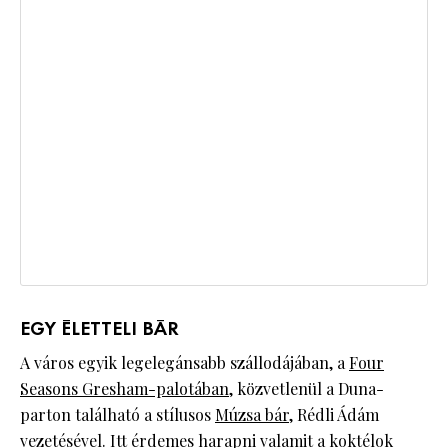
EGY ÉLETTELI BÁR
A város egyik legelegánsabb szállodájában, a
Four
Seasons Gresham-palotában
, közvetlenül a Duna-
parton található a stílusos
Múzsa bár
, Rédli Ádám
vezetésével. Itt érdemes harapni valamit a
koktélok