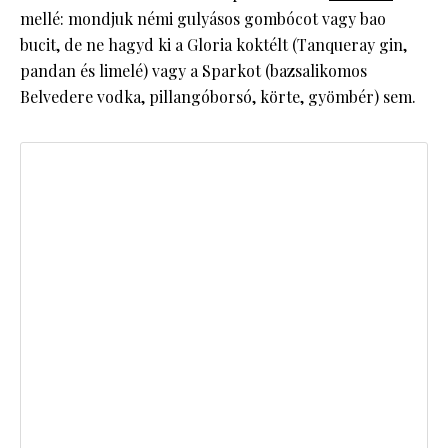
mellé: mondjuk némi gulyásos gombócot vagy bao
bucit, de ne hagyd ki a Gloria koktélt (Tanqueray gin,
pandan és limelé) vagy a Sparkot (bazsalikomos
Belvedere vodka, pillangóborsó, körte, gyömbér) sem.