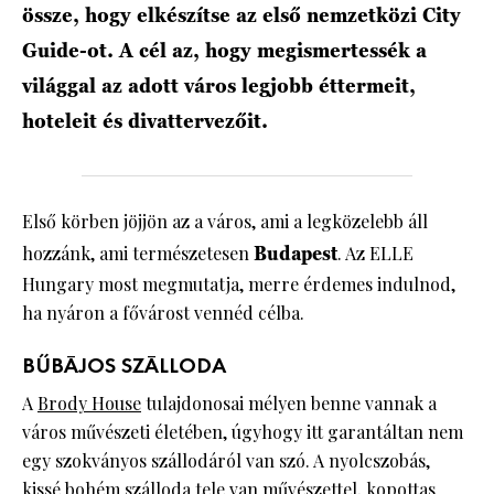
össze, hogy elkészítse az első nemzetközi City
Guide-ot. A cél az, hogy megismertessék a
világgal az adott város legjobb éttermeit,
hoteleit és divattervezőit.
Első körben jöjjön az a város, ami a legközelebb áll
hozzánk, ami természetesen
Budapest
. Az ELLE
Hungary most megmutatja, merre érdemes indulnod,
ha nyáron a fővárost vennéd célba.
BŰBÁJOS SZÁLLODA
A
Brody House
tulajdonosai mélyen benne vannak a
város művészeti életében, úgyhogy itt garantáltan nem
egy szokványos szállodáról van szó. A nyolcszobás,
kissé bohém szálloda tele van művészettel, kopottas