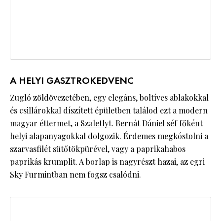
A HELYI GASZTROKEDVENC
Zugló zöldövezetében, egy elegáns, boltíves ablakokkal
és csillárokkal díszített épületben találod ezt a modern
magyar éttermet, a
Szaletlyt
. Bernát Dániel séf főként
helyi alapanyagokkal dolgozik. Érdemes megkóstolni a
szarvasfilét sütőtökpürével, vagy a paprikahabos
paprikás krumplit. A borlap is nagyrészt hazai, az egri
Sky Furmintban nem fogsz csalódni.