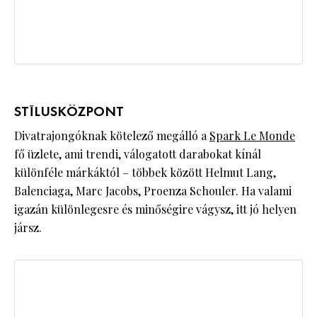
STÍLUSKÖZPONT
Divatrajongóknak kötelező megálló a
Spark Le Monde
fő üzlete, ami trendi, válogatott darabokat kínál
különféle márkáktól – többek között Helmut Lang,
Balenciaga, Marc Jacobs, Proenza Schouler. Ha valami
igazán különlegesre és minőségire vágysz, itt jó helyen
jársz.