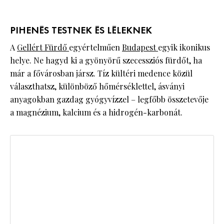
PIHENÉS TESTNEK ÉS LÉLEKNEK
A
Gellért Fürdő
egyértelműen
Budapest
egyik ikonikus
helye. Ne hagyd ki a gyönyörű szecessziós fürdőt, ha
már a fővárosban jársz. Tíz kültéri medence közül
választhatsz, különböző hőmérséklettel, ásványi
anyagokban gazdag gyógyvízzel – legfőbb összetevője
a magnézium, kalcium és a hidrogén-karbonát.