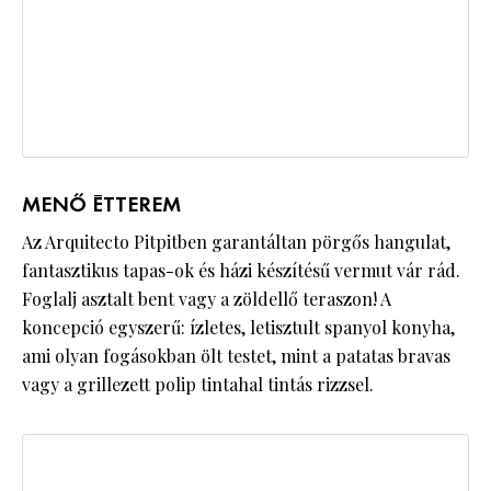
MENŐ ÉTTEREM
Az Arquitecto Pitpitben garantáltan pörgős hangulat,
fantasztikus tapas-ok és házi készítésű vermut vár rád.
Foglalj asztalt bent vagy a zöldellő teraszon! A
koncepció egyszerű: ízletes, letisztult spanyol konyha,
ami olyan fogásokban ölt testet, mint a patatas bravas
vagy a grillezett polip tintahal tintás rizzsel.