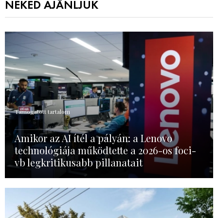
NEKED AJÁNLJUK
Támogatott tartalom
Amikor az AI ítél a pályán: a Lenovo
technológiája működtette a 2026-os foci-
vb legkritikusabb pillanatait