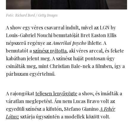
Fotó: Richard Bord / Getty Images
A show egy véres csavarral indult, mivel az LGN by
Louis-Gabriel Nouchi bemutatóját Bret Easton Ellis
népszerű regénye az
Amerikai psycho
ihlette. A
bemutatót a
színész nyitotta
, aki véres arccal, és fekete
kabátban jelent meg. A színész haját pontosan úgy
csinálták meg, mint Christian Bale-nek a filmben, így a
párhuzam egyértelmű.
A rajongókat
teljesen lenyűgözte
a show, és imádták a
váratlan meglepetést. Ám nem Lucas Bravo volt az
egyedüli színész a kifutón, Stefano Gianino
A Fehér
Lótusz
sztárja úgyszintén a modellek között volt.