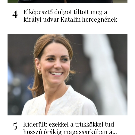
4
Elképesztő dolgot tiltott meg a
királyi udvar Katalin hercegnének
5
Kiderült: ezekkel a trükkökkel tud
hosszú órákig magassarkúban á...