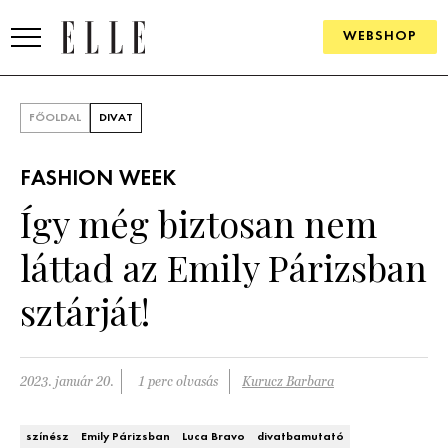
WEBSHOP
DIVAT
FŐOLDAL
DIVAT
ELLE DIGITAL
FASHION WEEK
GOURMET AWARDS
Így még biztosan nem
SZÉPSÉG
láttad az Emily Párizsban
KULTÚRA
sztárját!
PSZICHÉ
2023. január 20.
1 perc olvasás
Kurucz Barbara
ÉLETMÓD
PÁRKAPCSOLAT
színész
Emily Párizsban
Luca Bravo
divatbamutató