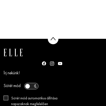
Írj nekünk!
Sötét mód
Sötét mód automatikus állítása
napszaknak megfelelően