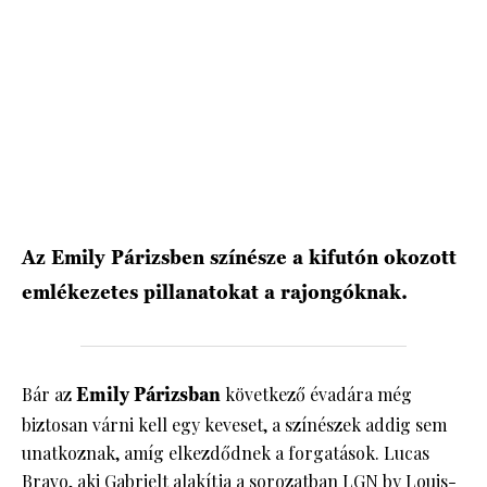
HÍRLEVÉL
Az Emily Párizsben színésze a kifutón okozott
emlékezetes pillanatokat a rajongóknak.
Bár az
Emily Párizsban
következő évadára még
biztosan várni kell egy keveset, a színészek addig sem
unatkoznak, amíg elkezdődnek a forgatások. Lucas
Bravo, aki Gabrielt alakítja a sorozatban LGN by Louis-