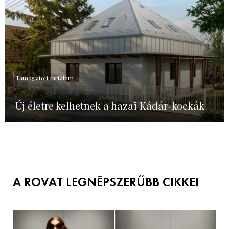
Támogatott tartalom
Új életre kelhetnek a hazai Kádár-kockák
A ROVAT LEGNÉPSZERŰBB CIKKEI