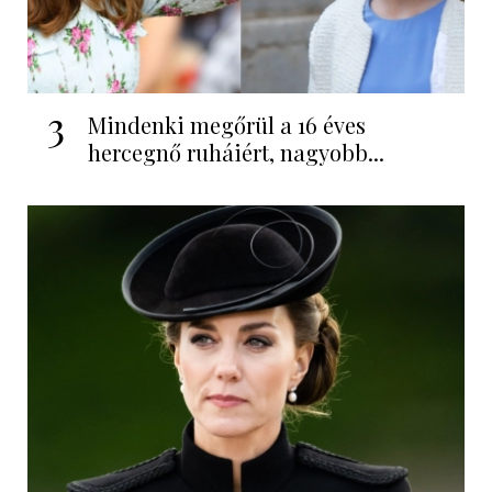
3
Mindenki megőrül a 16 éves
hercegnő ruháiért, nagyobb...