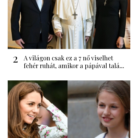
2
A világon csak ez a 7 nő viselhet
fehér ruhát, amikor a pápával talá...