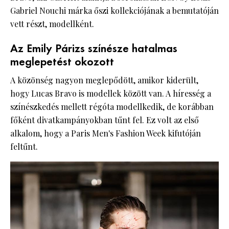
Gabriel Nouchi márka őszi kollekciójának a bemutatóján
vett részt, modellként.
Az Emily Párizs színésze hatalmas
meglepetést okozott
A közönség nagyon meglepődött, amikor kiderült,
hogy Lucas Bravo is modellek között van. A híresség a
színészkedés mellett régóta modellkedik, de korábban
főként divatkampányokban tűnt fel. Ez volt az első
alkalom, hogy a Paris Men's Fashion Week kifutóján
feltűnt.