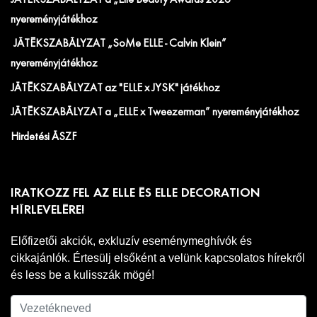
JÁTÉKSZABÁLYZAT a „Elle Beauty Awards 2026"
nyereményjátékhoz
JÁTÉKSZABÁLYZAT „SoMe ELLE - Calvin Klein”
nyereményjátékhoz
JÁTÉKSZABÁLYZAT az "ELLE x JYSK" játékhoz
JÁTÉKSZABÁLYZAT a „ELLE x Tweezerman” nyereményjátékhoz
Hirdetési ÁSZF
IRATKOZZ FEL AZ ELLE ÉS ELLE DECORATION
HÍRLEVELÉRE!
Előfizetői akciók, exkluzív eseménymeghívók és
cikkajánlók. Értesülj elsőként a velünk kapcsolatos hírekről
és less be a kulisszák mögé!