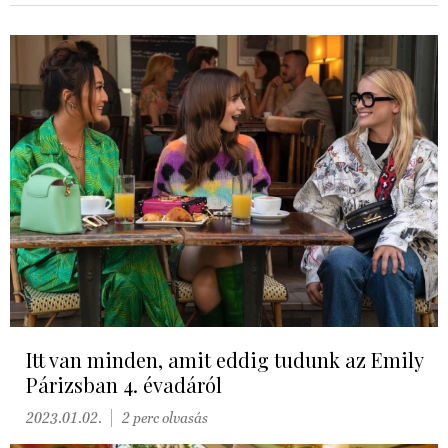
Itt van minden, amit eddig tudunk az Emily
Párizsban 4. évadáról
2023.01.02.
2 perc olvasás