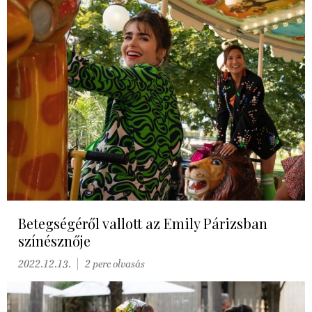
Betegségéről vallott az Emily Párizsban
színésznője
2022.12.13.
2 perc olvasás