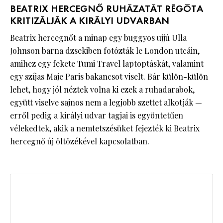
BEATRIX HERCEGNŐ RUHÁZATÁT RÉGÓTA
KRITIZÁLJÁK A KIRÁLYI UDVARBAN
Beatrix hercegnőt a minap egy buggyos ujjú Ulla
Johnson barna dzsekiben fotózták le London utcáin,
amihez egy fekete Tumi Travel laptoptáskát, valamint
egy szíjas Maje Paris bakancsot viselt. Bár külön-külön
lehet, hogy jól néztek volna ki ezek a ruhadarabok,
együtt viselve sajnos nem a legjobb szettet alkotják —
erről pedig a királyi udvar tagjai is egyöntetűen
vélekedtek, akik a nemtetszésüket fejezték ki Beatrix
hercegnő új öltözékével kapcsolatban.