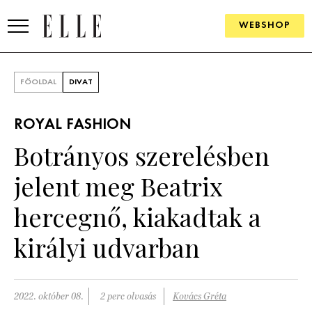
WEBSHOP
DIVAT
FŐOLDAL
DIVAT
ELLE DIGITAL
ROYAL FASHION
GOURMET AWARDS
Botrányos szerelésben
SZÉPSÉG
jelent meg Beatrix
KULTÚRA
hercegnő, kiakadtak a
PSZICHÉ
királyi udvarban
ÉLETMÓD
2022. október 08.
2 perc olvasás
Kovács Gréta
PÁRKAPCSOLAT