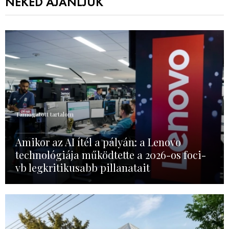
NEKED AJÁNLJUK
Támogatott tartalom
Amikor az AI ítél a pályán: a Lenovo
technológiája működtette a 2026-os foci-
vb legkritikusabb pillanatait