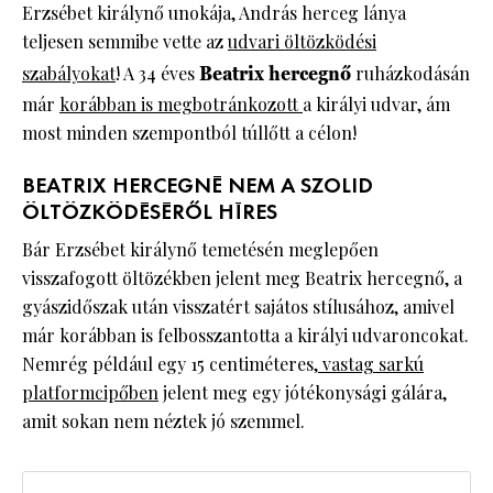
Erzsébet királynő unokája, András herceg lánya
teljesen semmibe vette az
udvari öltözködési
szabályokat
! A 34 éves
Beatrix hercegnő
ruházkodásán
már
korábban is megbotránkozott
a királyi udvar, ám
most minden szempontból túllőtt a célon!
BEATRIX HERCEGNÉ NEM A SZOLID
ÖLTÖZKÖDÉSÉRŐL HÍRES
Bár Erzsébet királynő temetésén meglepően
visszafogott öltözékben jelent meg Beatrix hercegnő, a
gyászidőszak után visszatért sajátos stílusához, amivel
már korábban is felbosszantotta a királyi udvaroncokat.
Nemrég például egy 15 centiméteres,
vastag sarkú
platformcipőben
jelent meg egy jótékonysági gálára,
amit sokan nem néztek jó szemmel.