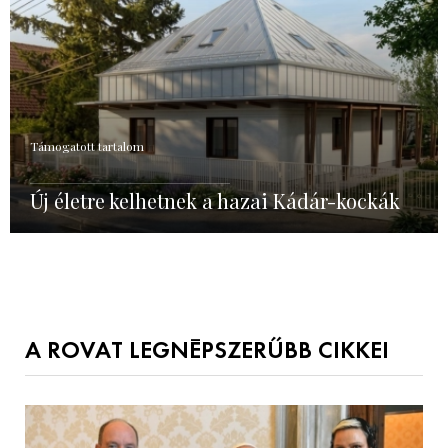
Támogatott tartalom
Új életre kelhetnek a hazai Kádár-kockák
A ROVAT LEGNÉPSZERŰBB CIKKEI