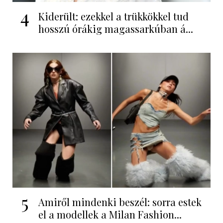
4
Kiderült: ezekkel a trükkökkel tud
hosszú órákig magassarkúban á...
5
Amiről mindenki beszél: sorra estek
el a modellek a Milan Fashion...