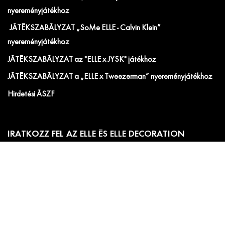
nyereményjátékhoz
JÁTÉKSZABÁLYZAT „SoMe ELLE - Calvin Klein”
nyereményjátékhoz
JÁTÉKSZABÁLYZAT az "ELLE x JYSK" játékhoz
JÁTÉKSZABÁLYZAT a „ELLE x Tweezerman” nyereményjátékhoz
Hirdetési ÁSZF
IRATKOZZ FEL AZ ELLE ÉS ELLE DECORATION
HÍRLEVELÉRE!
Előfizetői akciók, exkluzív eseménymeghívók és
cikkajánlók. Értesülj elsőként a velünk kapcsolatos hírekről
és less be a kulisszák mögé!