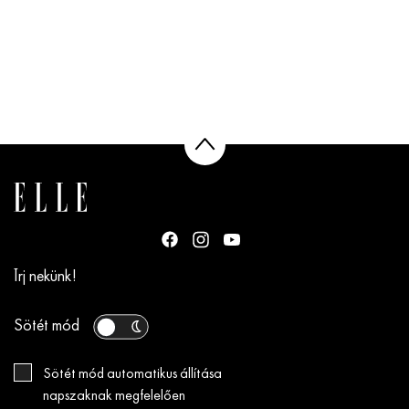
Írj nekünk!
Sötét mód
Sötét mód automatikus állítása
napszaknak megfelelően