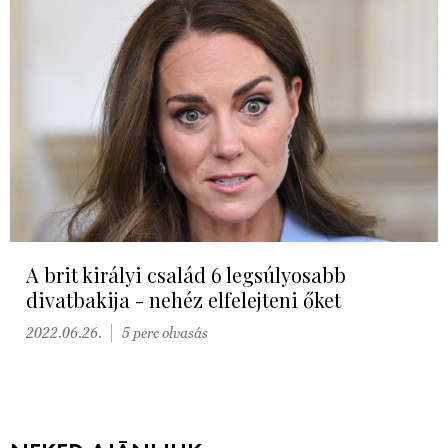
A brit királyi család 6 legsúlyosabb
divatbakija - nehéz elfelejteni őket
2022.06.26.
5 perc olvasás