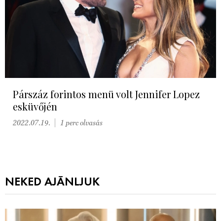
Párszáz forintos menü volt Jennifer Lopez
esküvőjén
2022.07.19.
1 perc olvasás
NEKED AJÁNLJUK