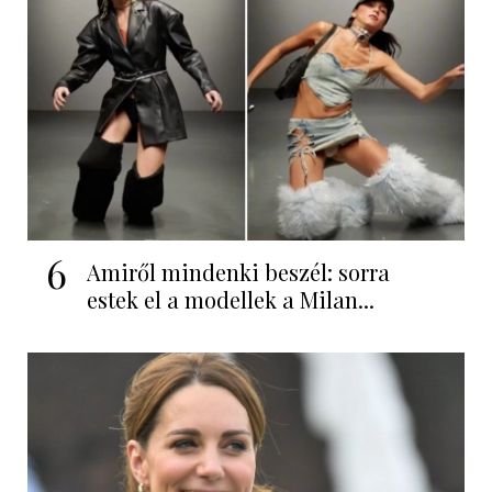
6
Amiről mindenki beszél: sorra
estek el a modellek a Milan...