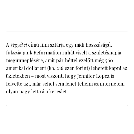
A
Vegyél el
című film sztárja
egy midi hosszúságú,
fukszia pink
Reformation ruhát viselt a születésnapja
megünneplésére, amit pár héttel ezelőtt még 560
amerikai dollárért (kb. 216 ezer forint) lehetett kapni az
üzletekben – most viszont, hogy Jennifer Lopez is
felvette azt, már sehol sem lehet fellelni az interneten,
olyan nagy lett rá a kereslet.