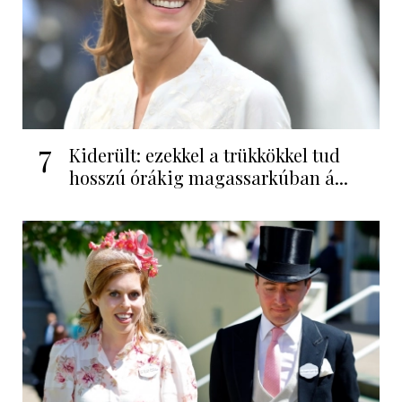
7
Kiderült: ezekkel a trükkökkel tud
hosszú órákig magassarkúban á...