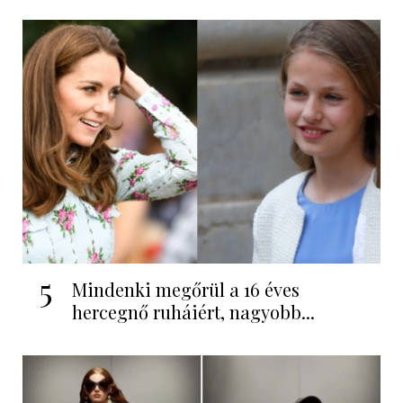
5
Mindenki megőrül a 16 éves
hercegnő ruháiért, nagyobb...