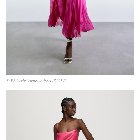
ZARA Pleated camisole dress 15 995 Ft