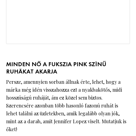
MINDEN NŐ A FUKSZIA PINK SZÍNŰ
RUHÁKAT AKARJA
Persze, amennyien sorban állnak érte, lehet, hogy a
márka még idén visszahozza ezt a nyakbakötős, midi
hosszúságú ruháját, ám ez közel sem biztos.
Szerencsére azonban több hasonló fazonú ruhát is
lehet találni az üzletekben, amik legalább olyan jók,
mint az a darab, amit Jennifer Lopez viselt. Mutatjuk is
őket!