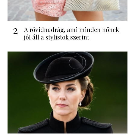
2
A rövidnadrág, ami minden nőnek
jól áll a stylistok szerint