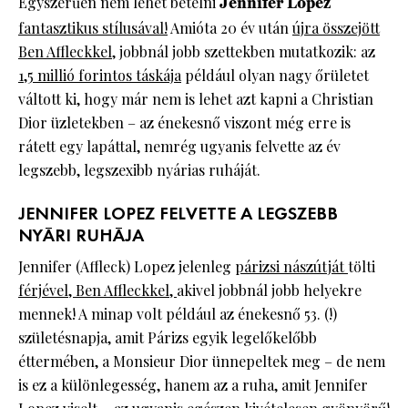
Egyszerűen nem lehet betelni
Jennifer Lopez
fantasztikus stílusával!
Amióta 20 év után
újra összejött
Ben Affleckkel,
jobbnál jobb szettekben mutatkozik: az
1,5 millió forintos táskája
például olyan nagy őrületet
váltott ki, hogy már nem is lehet azt kapni a Christian
Dior üzletekben – az énekesnő viszont még erre is
rátett egy lapáttal, nemrég ugyanis felvette az év
legszebb, legszexibb nyárias ruháját.
JENNIFER LOPEZ FELVETTE A LEGSZEBB
NYÁRI RUHÁJA
Jennifer (Affleck) Lopez jelenleg
párizsi nászútját
tölti
férjével, Ben Affleckkel,
akivel jobbnál jobb helyekre
mennek! A minap volt például az énekesnő 53. (!)
születésnapja, amit Párizs egyik legelőkelőbb
éttermében, a Monsieur Dior ünnepeltek meg – de nem
is ez a különlegesség, hanem az a ruha, amit Jennifer