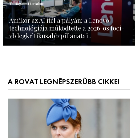
Támogatott tartalom
Amikor az AI ítél a pályán: a Lenovo
technológiája működtette a 2026-os foci-
vb legkritikusabb pillanatait
A ROVAT LEGNÉPSZERŰBB CIKKEI