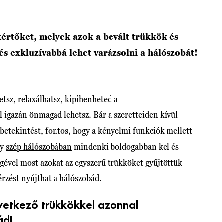
rtőket, melyek azok a bevált trükkök és
s exkluzívabbá lehet varázsolni a hálószobát!
etsz, relaxálhatsz, kipihenheted a
l igazán önmagad lehetsz. Bár a szeretteiden kívül
betekintést, fontos, hogy a kényelmi funkciók mellett
gy
szép hálószobába
n
mindenki boldogabban kel és
gével most azokat az egyszerű trükköket gyűjtöttük
érzést
nyújthat a hálószobád.
vetkező trükkökkel azonnal
ád!