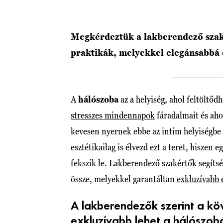
Megkérdeztük a lakberendező szaké
praktikák, melyekkel elegánsabbá é
A
hálószoba
az a helyiség, ahol feltöltődh
stresszes mindennapok
fáradalmait és aho
kevesen nyernek ebbe az intim helyiségbe 
esztétikailag is élvezd ezt a teret, hiszen e
fekszik le.
Lakberendező szakértők
segítsé
össze, melyekkel garantáltan
exkluzívabb 
A lakberendezők szerint a kö
exkluzívabb lehet a hálószob