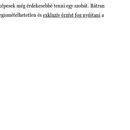
 képesek még érdekesebbé tenni egy szobát. Bátran
megismételhetetlen és
exkluzív érzést fog nyújtani
a