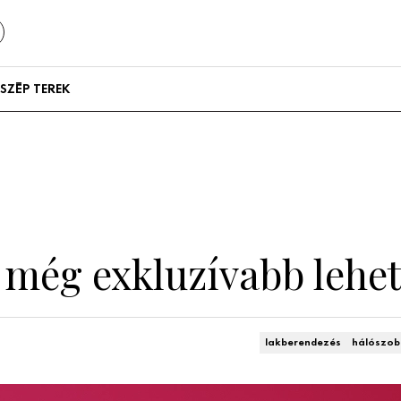
SZÉP TEREK
Szállodák és
vendégházak
Lakások
l még exkluzívabb lehe
lakberendezés
hálószo