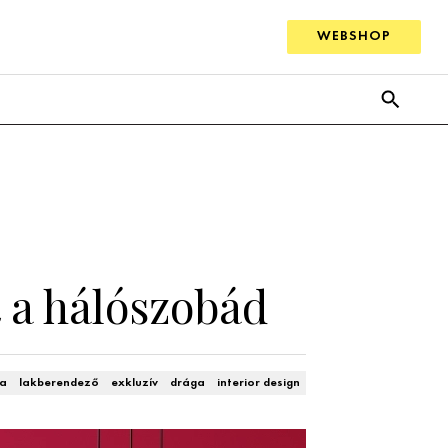
WEBSHOP
t a hálószobád
ba
lakberendező
exkluzív
drága
interior design