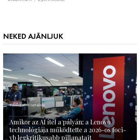
NEKED AJÁNLJUK
Támogatott tartalom
Amikor az AI ítél a pályán: a Lenovo
technológiája működtette a 2026-os foci-
vb legkritikusabb pillanatait