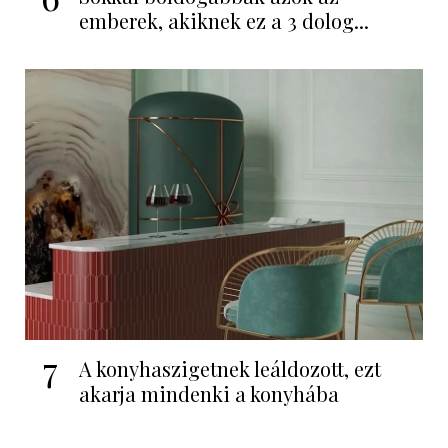
emberek, akiknek ez a 3 dolog...
7
A konyhaszigetnek leáldozott, ezt
akarja mindenki a konyhába