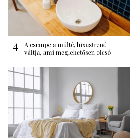
4
A csempe a múlté, luxustrend
váltja, ami meglehetősen olcsó