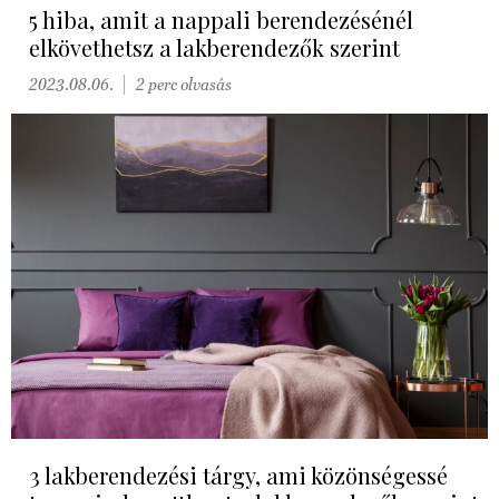
5 hiba, amit a nappali berendezésénél
elkövethetsz a lakberendezők szerint
2023.08.06.
2 perc olvasás
3 lakberendezési tárgy, ami közönségessé