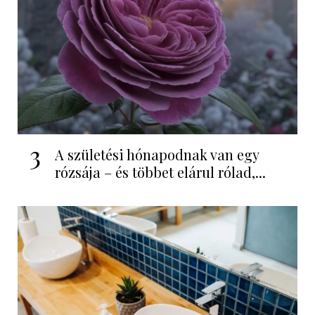
3
A születési hónapodnak van egy
rózsája – és többet elárul rólad,...