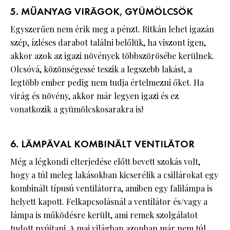
5. MŰANYAG VIRÁGOK, GYÜMÖLCSÖK
Egyszerűen nem érik meg a pénzt. Ritkán lehet igazán
szép, ízléses darabot találni belőlük, ha viszont igen,
akkor azok az igazi növények többszörösébe kerülnek.
Olcsóvá, közönségessé teszik a legszebb lakást, a
legtöbb ember pedig nem tudja értelmezni őket. Ha
virág és növény, akkor már legyen igazi és ez
vonatkozik a gyümölcskosarakra is!
6. LÁMPÁVAL KOMBINÁLT VENTILÁTOR
Még a légkondi elterjedése előtt bevett szokás volt,
hogy a túl meleg lakásokban kicserélik a csillárokat egy
kombinált típusú ventilátorra, amiben egy falilámpa is
helyett kapott. Felkapcsolásnál a ventilátor és/vagy a
lámpa is működésre került, ami remek szolgálatot
tudott nyújtani. A mai világban azonban már nem túl