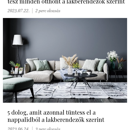
tesz minden otthont a lakberendezők szerint
2023.07.22.
2 perc olvasás
5 dolog, amit azonnal tüntess el a
nappalidból a lakberendezők szerint
2023.06.24.
3 perc olvasás