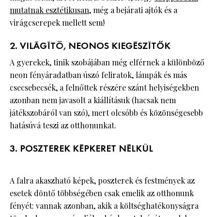
mutatnak esztétikusan
, még a bejárati ajtók és a
virágcserepek mellett sem!
2. VILÁGÍTÓ, NEONOS KIEGÉSZÍTŐK
A gyerekek, tinik szobájában még elférnek a különböző
neon fényáradatban úszó feliratok, lámpák és más
csecsebecsék, a felnőttek részére szánt helyiségekben
azonban nem javasolt a kiállításuk (hacsak nem
játékszobáról van szó), mert olcsóbb és közönségesebb
hatásúvá teszi az otthonunkat.
3. POSZTEREK KÉPKERET NÉLKÜL
A falra akaszható képek, poszterek és festmények az
esetek döntő többségében csak emelik az otthonunk
fényét: vannak azonban, akik a költséghatékonyságra