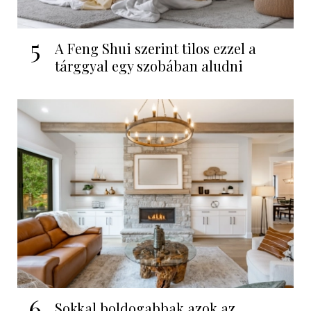
5
A Feng Shui szerint tilos ezzel a
tárggyal egy szobában aludni
6
Sokkal boldogabbak azok az