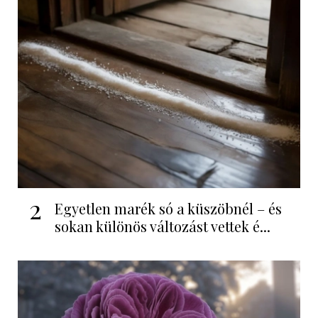
2
Egyetlen marék só a küszöbnél – és
sokan különös változást vettek é...