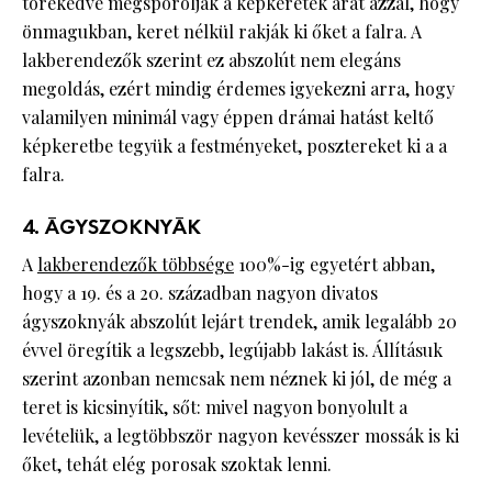
törekedve megspórolják a képkeretek árát azzal, hogy
önmagukban, keret nélkül rakják ki őket a falra. A
lakberendezők szerint ez abszolút nem elegáns
megoldás, ezért mindig érdemes igyekezni arra, hogy
valamilyen minimál vagy éppen drámai hatást keltő
képkeretbe tegyük a festményeket, posztereket ki a a
falra.
4. ÁGYSZOKNYÁK
A
lakberendezők többsége
100%-ig egyetért abban,
hogy a 19. és a 20. században nagyon divatos
ágyszoknyák abszolút lejárt trendek, amik legalább 20
évvel öregítik a legszebb, legújabb lakást is. Állításuk
szerint azonban nemcsak nem néznek ki jól, de még a
teret is kicsinyítik, sőt: mivel nagyon bonyolult a
levételük, a legtöbbször nagyon kevésszer mossák is ki
őket, tehát elég porosak szoktak lenni.