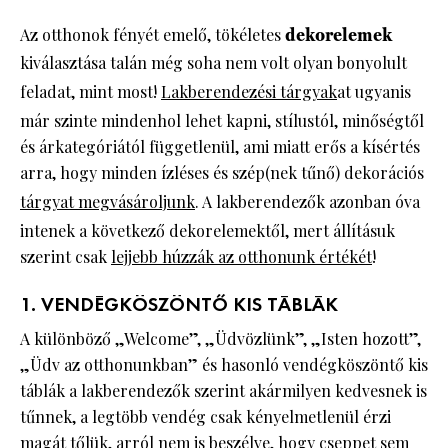
Az otthonok fényét emelő, tökéletes
dekorelemek
kiválasztása talán még soha nem volt olyan bonyolult
feladat, mint most!
Lakberendezési tárgyak
at ugyanis
már szinte mindenhol lehet kapni, stílustól, minőségtől
és árkategóriától függetlenül, ami miatt erős a kísértés
arra, hogy minden ízléses és szép(nek tűnő) dekorációs
tárgyat megvásároljunk
. A lakberendezők azonban óva
intenek a következő dekorelemektől, mert állításuk
szerint csak
lejjebb húzzák az otthonunk értékét
!
1. VENDÉGKÖSZÖNTŐ KIS TÁBLÁK
A különböző „Welcome”, „Üdvözlünk”, „Isten hozott”,
„Üdv az otthonunkban” és hasonló vendégköszöntő kis
táblák a lakberendezők szerint akármilyen kedvesnek is
tűnnek, a legtöbb vendég csak kényelmetlenül érzi
magát tőlük, arról nem is beszélve, hogy
cseppet sem