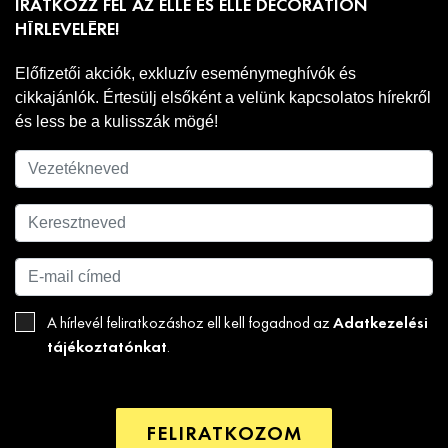
IRATKOZZ FEL AZ ELLE ÉS ELLE DECORATION
HÍRLEVELÉRE!
Előfizetői akciók, exkluzív eseménymeghívók és
cikkajánlók. Értesülj elsőként a velünk kapcsolatos hírekről
és less be a kulisszák mögé!
Adatkezelési
A hírlevél feliratkozáshoz ell kell fogadnod az
tájékoztatónkat
.
FELIRATKOZOM