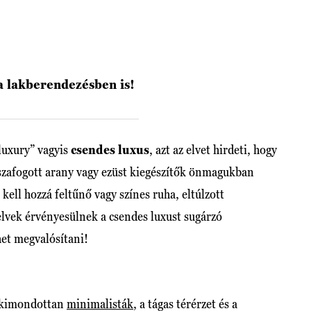
a lakberendezésben is!
 luxury” vagyis
csendes luxus
, azt az elvet hirdeti, hogy
szafogott arany vagy ezüst kiegészítők önmagukban
ell hozzá feltűnő vagy színes ruha, eltúlzott
lvek érvényesülnek a csendes luxust sugárzó
het megvalósítani!
m kimondottan
minimalisták
, a tágas térérzet és a