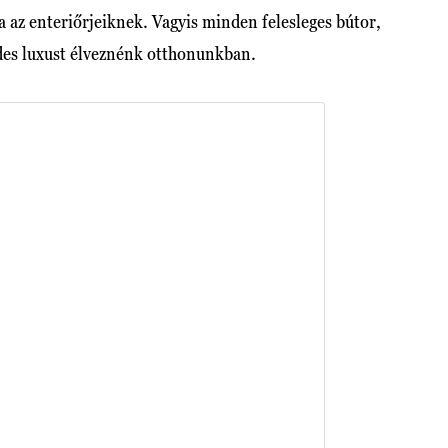
a az enteriőrjeiknek. Vagyis minden felesleges bútor,
ndes luxust élveznénk otthonunkban.