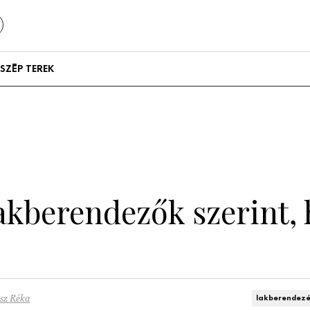
SZÉP TEREK
Szállodák és
vendégházak
Lakások
lakberendezők szerint,
sz Réka
lakberendez