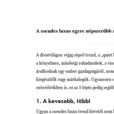
A csendes luxus egyre népszerűbb 
A divatvilágon végig söprő trend, a „quiet
a kényelmes, minőségi ruhadarabok, a vis
árulkodnak egy ember gazdagságáról, nem k
kiegészítők vagy márkalogók. Ugyanezen e
enteriőrökben is, ez az 5 lépés pedig segít
1. A kevesebb, több!
Ugyan a csendes luxus trend követői ne