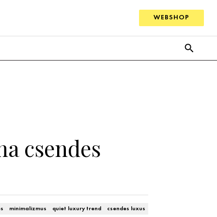
WEBSHOP
 ha csendes
és
minimalizmus
quiet luxury trend
csendes luxus