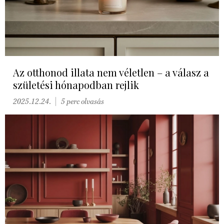
Az otthonod illata nem véletlen – a válasz a
születési hónapodban rejlik
2025.12.24.
5 perc olvasás