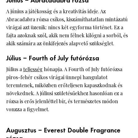
Június – Abracadabra rózsa
A június a játékosság és a kreativitás ideje. Az
Abracadabra rózsa csíkos, kiszámíthatatlan mintázatú
virágai azt üzenik: nincs két egyforma történet. Ez a
fajta azoknak szól, akik nem félnek kilógni a sorból, és
akik számára az önkifejezés alapvető szükséglet.
Július – Fourth of July futórózsa
Július a
teljesség
hónapja. A Fourth of July futórózsa
piros-fehér csíkos virágai ünnepi hangulatot
teremtenek, miközben erőteljesen kapaszkodnak és
növekednek. A júliusi születésűekhez hasonlóan ez a
rózsa is erős jelenléttel bír, és természetes módon
vonzza a figyelmet.
Augusztus – Everest Double Fragrance