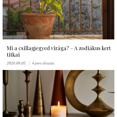
Mi a csillagjegyed virága? – A zodiákus kert
titkai
2026.08.05.
4 perc olvasás