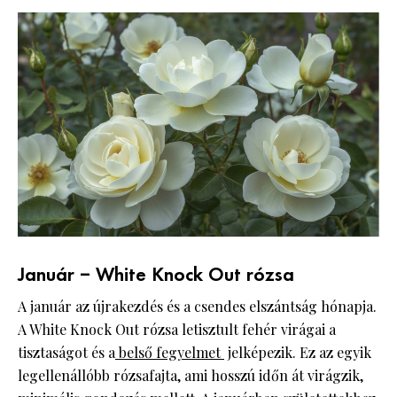
Január – White Knock Out rózsa
A január az újrakezdés és a csendes elszántság hónapja.
A White Knock Out rózsa letisztult fehér virágai a
tisztaságot és a
belső fegyelmet
jelképezik. Ez az egyik
legellenállóbb rózsafajta, ami hosszú időn át virágzik,