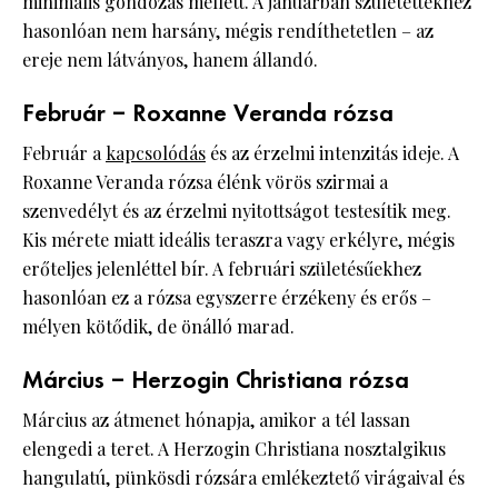
minimális gondozás mellett. A januárban születettekhez
hasonlóan nem harsány, mégis rendíthetetlen – az
ereje nem látványos, hanem állandó.
Február – Roxanne Veranda rózsa
Február a
kapcsolódás
és az érzelmi intenzitás ideje. A
Roxanne Veranda rózsa élénk vörös szirmai a
szenvedélyt és az érzelmi nyitottságot testesítik meg.
Kis mérete miatt ideális teraszra vagy erkélyre, mégis
erőteljes jelenléttel bír. A februári születésűekhez
hasonlóan ez a rózsa egyszerre érzékeny és erős –
mélyen kötődik, de önálló marad.
Március – Herzogin Christiana rózsa
Március az átmenet hónapja, amikor a tél lassan
elengedi a teret. A Herzogin Christiana nosztalgikus
hangulatú, pünkösdi rózsára emlékeztető virágaival és