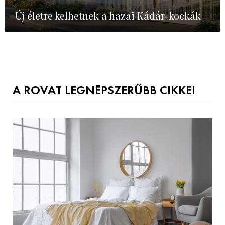
Új életre kelhetnek a hazai Kádár-kockák
A ROVAT LEGNÉPSZERŰBB CIKKEI