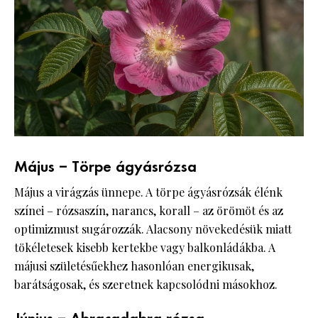
Május – Törpe ágyásrózsa
Május a virágzás ünnepe. A törpe ágyásrózsák élénk
színei – rózsaszín, narancs, korall – az örömöt és az
optimizmust sugározzák. Alacsony növekedésük miatt
tökéletesek kisebb kertekbe vagy balkonládákba. A
májusi születésűekhez hasonlóan energikusak,
barátságosak, és szeretnek kapcsolódni másokhoz.