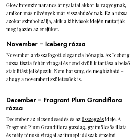
Glow intenzív narancs árnyalatai akkor is ragyognak,
amikor más növények már visszahúzódnak. Ez a rózsa
azokat szimbolizálja, akik a kihívások idején mutatják
meg igazán az erejüket.
November – Iceberg rózsa
November a visszafogott elegancia hónapja. Az Iceberg
rózsa tiszta fehér virágai és rendkívüli kitartása a belső
stabilitást jelképezik. Nem harsány, de megbízható –
ahogy a novemberi születésűek is.
December – Fragrant Plum Grandiflora
rózsa
December az elcsendesedés és az
összegzés
ideje. A
Fragrant Plum Grandiflora gazdag, gyümölcsös illata
és mély tónusú virágai az ünnepi időszak érzelmi