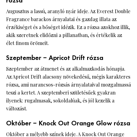
rózsa
Augusztus a lassú, aranyló nyár ideje. Az Everest Double
Fragrance barackos árnyalatai és gazdag illata az
érzékiséget és a bőséget idézik. Ez a rózsa azokhoz illik,
akik szeretnek elidőzni a pillanatban, és értékelik az
élet finom örömeit.
Szeptember – Apricot Drift rózsa
Szeptember az átmenet és az alkalmazkodás hónapja.
Az Apricot Drift alacsony növekedésű, mégis karakteres
rózsa, ami narancsos-rózsás árnyalataival mozgalmassá
teszi a kertet. A szeptemberi születésűek gyakran
ilyenek: rugalmasak, sokoldalúak, és jól kezelik a
változást.
Október – Knock Out Orange Glow rózsa
Október a mélyebb színek ideje. A Knock Out Orange