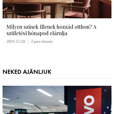
Milyen színek illenek hozzád otthon? A
születési hónapod elárulja
2025.11.29.
5 perc olvasás
NEKED AJÁNLJUK