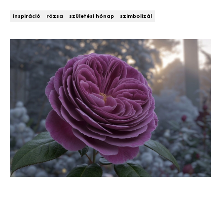
Kert és terasz
HÍRLEVÉL
inspiráció
rózsa
születési hónap
szimbolizál