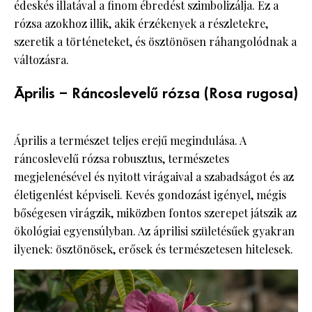
édeskés illatával a finom ébredést szimbolizálja. Ez a
rózsa azokhoz illik, akik érzékenyek a részletekre,
szeretik a történeteket, és ösztönösen ráhangolódnak a
változásra.
Április – Ráncoslevelű rózsa (Rosa rugosa)
Április a természet teljes erejű megindulása. A
ráncoslevelű rózsa robusztus, természetes
megjelenésével és nyitott virágaival a szabadságot és az
életigenlést képviseli. Kevés gondozást igényel, mégis
bőségesen virágzik, miközben fontos szerepet játszik az
ökológiai egyensúlyban. Az áprilisi születésűek gyakran
ilyenek: ösztönösek, erősek és természetesen hitelesek.