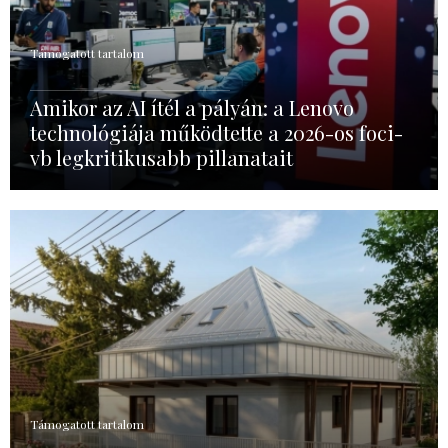
Támogatott tartalom
Amikor az AI ítél a pályán: a Lenovo
technológiája működtette a 2026-os foci-
vb legkritikusabb pillanatait
Támogatott tartalom