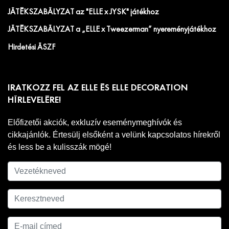
JÁTÉKSZABÁLYZAT az "ELLE x JYSK" játékhoz
JÁTÉKSZABÁLYZAT a „ELLE x Tweezerman” nyereményjátékhoz
Hirdetési ÁSZF
IRATKOZZ FEL AZ ELLE ÉS ELLE DECORATION
HÍRLEVELÉRE!
Előfizetői akciók, exkluzív eseménymeghívók és
cikkajánlók. Értesülj elsőként a velünk kapcsolatos hírekről
és less be a kulisszák mögé!