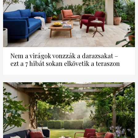
Nem a virágok vonzzák a darazsakat –
ezt a 7 hibát sokan elkövetik a teraszon