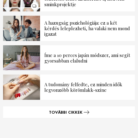
sminkprojektje
A hazugság pszichológiája: ez a két
kérdés leleplezheti, ha valaki nem mond
igazat
Íme a 10 perces japán módszer, ami segít
gyorsabban elaludni
A tudomány felfedte, ez minden idők
legvonzóbb körömlakk-színe
TOVÁBBI CIKKEK