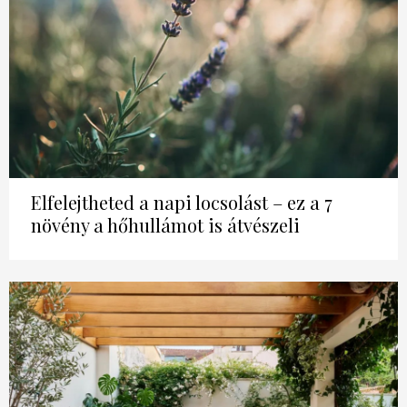
Elfelejtheted a napi locsolást – ez a 7
növény a hőhullámot is átvészeli