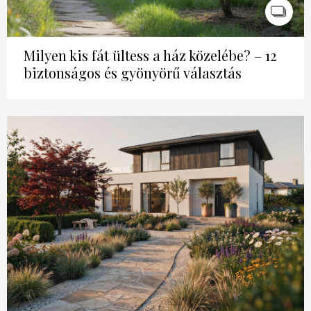
Milyen kis fát ültess a ház közelébe? – 12
biztonságos és gyönyörű választás