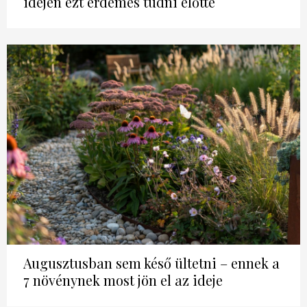
idején ezt érdemes tudni előtte
Augusztusban sem késő ültetni – ennek a
7 növénynek most jön el az ideje