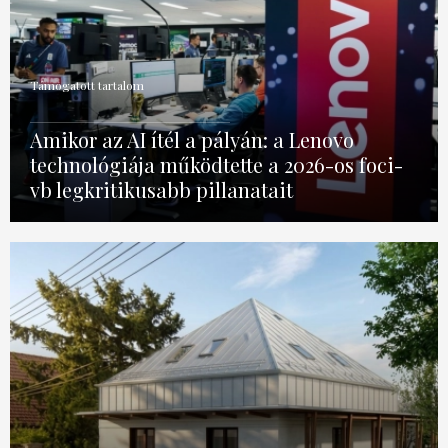
Támogatott tartalom
Amikor az AI ítél a pályán: a Lenovo
technológiája működtette a 2026-os foci-
vb legkritikusabb pillanatait