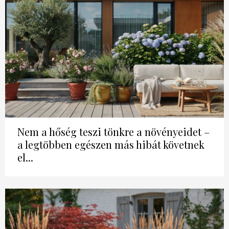
Nem a hőség teszi tönkre a növényeidet –
a legtöbben egészen más hibát követnek
el...