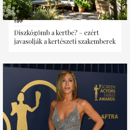
Kert és terasz
HÍRLEVÉL
2026. augusztus 05.
TIPP
Diszkógömb a kertbe? – ezért
javasolják a kertészeti szakemberek