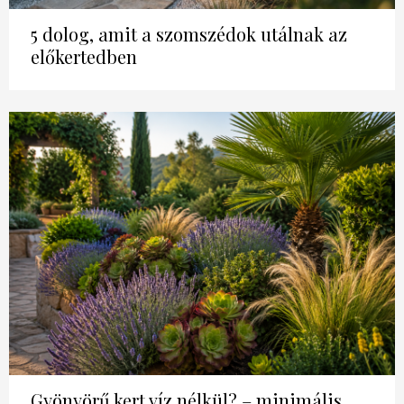
5 dolog, amit a szomszédok utálnak az
előkertedben
Gyönyörű kert víz nélkül? – minimális