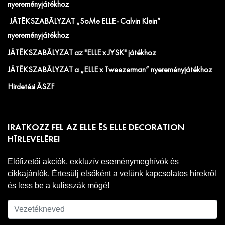
nyereményjátékhoz
JÁTÉKSZABÁLYZAT „SoMe ELLE - Calvin Klein”
nyereményjátékhoz
JÁTÉKSZABÁLYZAT az "ELLE x JYSK" játékhoz
JÁTÉKSZABÁLYZAT a „ELLE x Tweezerman” nyereményjátékhoz
Hirdetési ÁSZF
IRATKOZZ FEL AZ ELLE ÉS ELLE DECORATION
HÍRLEVELÉRE!
Előfizetői akciók, exkluzív eseménymeghívók és
cikkajánlók. Értesülj elsőként a velünk kapcsolatos hírekről
és less be a kulisszák mögé!