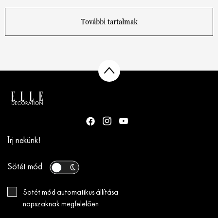
További tartalmak
Írj nekünk!
Sötét mód
Sötét mód automatikus állítása
napszaknak megfelelően