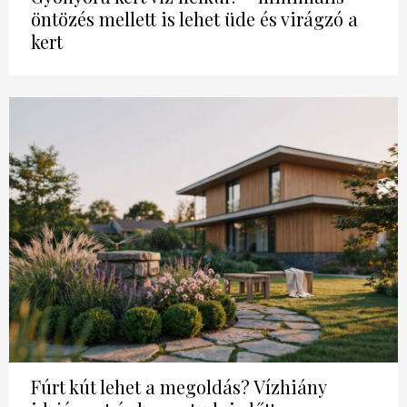
öntözés mellett is lehet üde és virágzó a
kert
Fúrt kút lehet a megoldás? Vízhiány