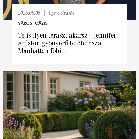
2026.08.06.
3 perc olvasás
VÁROSI OÁZIS
Te is ilyen teraszt akarsz – Jennifer
Aniston gyönyörű tetőterasza
Manhattan fölött