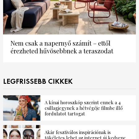
Nem csak a napernyő számít – ettől
érezheted hűvösebbnek a teraszodat
LEGFRISSEBB CIKKEK
A kínai horoszkóp szerint ennek a 4
csillagjegynek a hétvégéje filmbe illő
fordulatot tartogat
Akár fesztiválos inspirációnak is
tökéletes lehet az internet új kedvenc