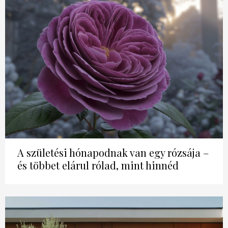
A születési hónapodnak van egy rózsája –
és többet elárul rólad, mint hinnéd