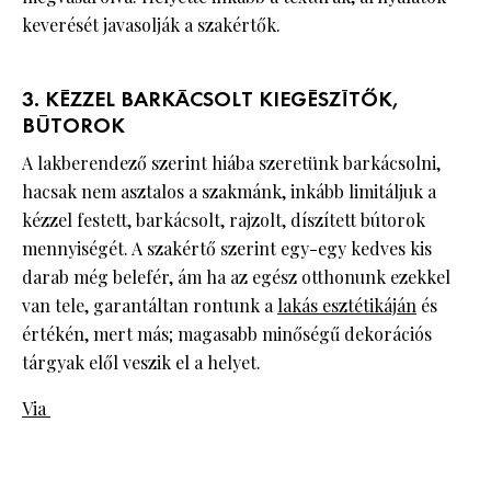
keverését javasolják a szakértők.
3. KÉZZEL BARKÁCSOLT KIEGÉSZÍTŐK,
BÚTOROK
A lakberendező szerint hiába szeretünk barkácsolni,
hacsak nem asztalos a szakmánk, inkább limitáljuk a
kézzel festett, barkácsolt, rajzolt, díszített bútorok
mennyiségét. A szakértő szerint egy-egy kedves kis
darab még belefér, ám ha az egész otthonunk ezekkel
van tele, garantáltan rontunk a
lakás esztétikáján
és
értékén, mert más; magasabb minőségű dekorációs
tárgyak elől veszik el a helyet.
Via