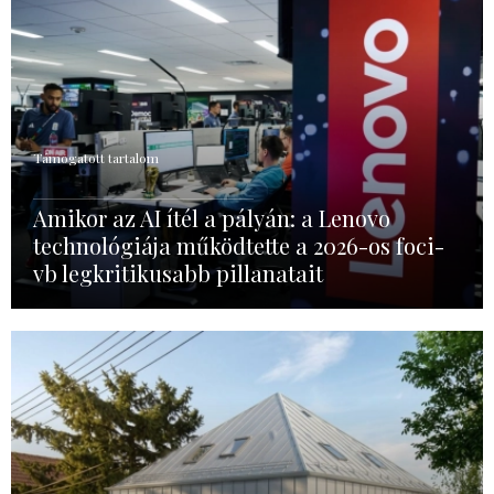
Támogatott tartalom
Amikor az AI ítél a pályán: a Lenovo
technológiája működtette a 2026-os foci-
vb legkritikusabb pillanatait