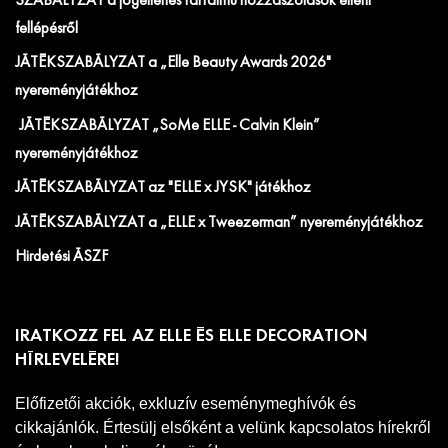
SZABÁLYZAT a jogellenes tartalmú hozzászólások elleni
fellépésről
JÁTÉKSZABÁLYZAT a „Elle Beauty Awards 2026"
nyereményjátékhoz
JÁTÉKSZABÁLYZAT „SoMe ELLE - Calvin Klein”
nyereményjátékhoz
JÁTÉKSZABÁLYZAT az "ELLE x JYSK" játékhoz
JÁTÉKSZABÁLYZAT a „ELLE x Tweezerman” nyereményjátékhoz
Hirdetési ÁSZF
IRATKOZZ FEL AZ ELLE ÉS ELLE DECORATION
HÍRLEVELÉRE!
Előfizetői akciók, exkluzív eseménymeghívók és
cikkajánlók. Értesülj elsőként a velünk kapcsolatos hírekről