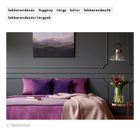
Kert és terasz
HÍRLEVÉL
lakberendezés
függöny
tárgy
bútor
lakberendezők
lakberendezési tárgyak
© Shutterstock