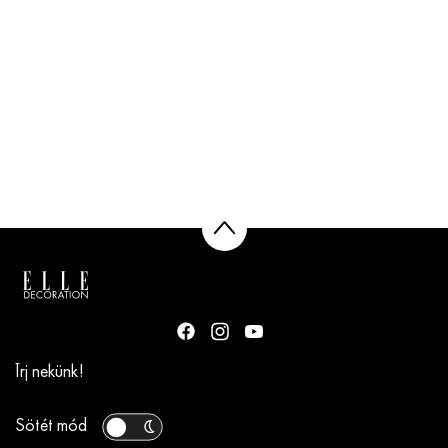
Írj nekünk!
Sötét mód