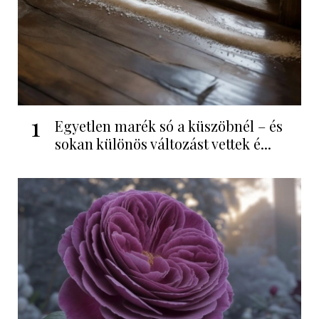
1
Egyetlen marék só a küszöbnél – és
sokan különös változást vettek é...