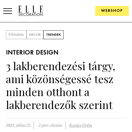
WEBSHOP
ELLE.HU
FŐOLDAL
DECOR
TRENDEK
HÍREK
INTERIOR DESIGN
TRENDEK
3 lakberendezési tárgy,
SZOBÁK
ami közönségessé tesz
Konyha
ÖTLETEK
minden otthont a
Fürdőszoba
SZÉP TEREK
lakberendezők szerint
Nappali
Szállodák és vendégházak
WEBSHOP
Hálószoba
Lakások
2023. július 22.
2 perc olvasás
Kovács Gréta