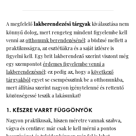
A megfelelő
lakberendezési tárgyak
kiválasztása nem
könnyű dolog, mert rengeteg mindent figyelembe kell
venni az
otthonunk berendezésénél
: a büdzsé mellett a
praktikusságra, az esztétiákra és a saját ízlésre is
figyelni kell. Egy brit lakberendező szerint viszont még
egy szempontot
érdemes figyelembe venni a
lakberendezésnél
: ez pedig az, hogy a
következő
tárgyakból
egyet se csempésszünk be a otthonunkba,
mert állítása szerint nagyon igénytelenné és rettentő
közönségessé teszik a lakásunkat!
1. KÉSZRE VARRT FÜGGÖNYÖK
Nagyon praktikusak, hiszen méretre vannak szabva,
vágva és centizve: már csak le kell mérni a pontos