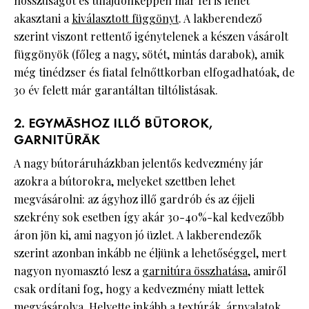
hosszúságot és tulajdonképpen már fel is lehet
akasztani a
kiválasztott függönyt
. A lakberendező
szerint viszont rettentő igénytelenek a készen vásárolt
függönyök (főleg a nagy, sötét, mintás darabok), amik
még tinédzser és fiatal felnőttkorban elfogadhatóak, de
30 év felett már garantáltan tiltólistásak.
2. EGYMÁSHOZ ILLŐ BÚTOROK,
GARNITÚRÁK
A nagy bútoráruházkban jelentős kedvezmény jár
azokra a bútorokra, melyeket szettben lehet
megvásárolni: az ágyhoz illő gardrób és az éjjeli
szekrény sok esetben így akár 30-40%-kal kedvezőbb
áron jön ki, ami nagyon jó üzlet. A lakberendezők
szerint azonban inkább ne éljünk a lehetőséggel, mert
nagyon nyomasztó lesz a
garnitúra összhatása
, amiről
csak ordítani fog, hogy a kedvezmény miatt lettek
megvásárolva. Helyette inkább a textúrák, árnyalatok