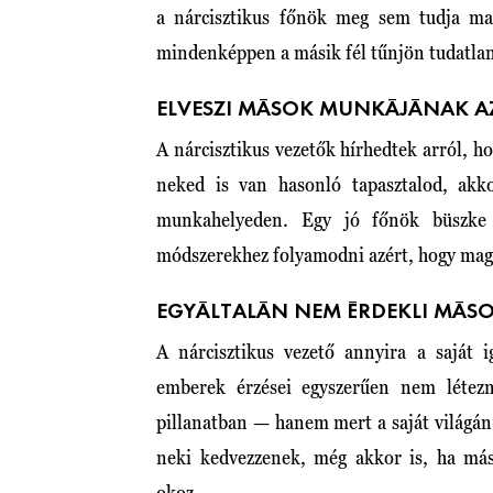
a nárcisztikus főnök meg sem tudja mag
mindenképpen a másik fél tűnjön tudatla
ELVESZI MÁSOK MUNKÁJÁNAK A
A nárcisztikus vezetők hírhedtek arról, 
neked is van hasonló tapasztalod, akk
munkahelyeden. Egy jó főnök büszke 
módszerekhez folyamodni azért, hogy mag
EGYÁLTALÁN NEM ÉRDEKLI MÁSO
A nárcisztikus vezető annyira a saját 
emberek érzései egyszerűen nem létez
pillanatban — hanem mert a saját világán
neki kedvezzenek, még akkor is, ha más
okoz.