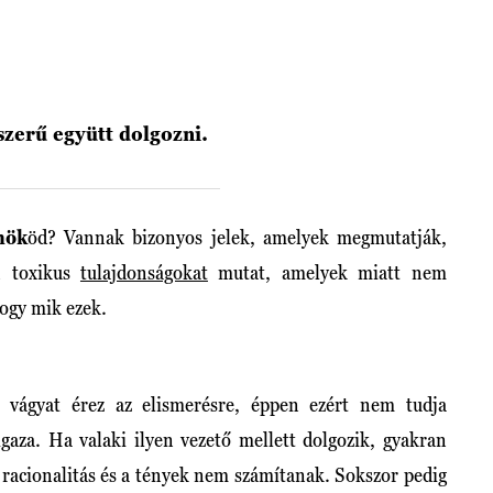
zerű együtt dolgozni.
nök
öd? Vannak bizonyos jelek, amelyek megmutatják,
n toxikus
tulajdonságokat
mutat, amelyek miatt nem
hogy mik ezek.
an vágyat érez az elismerésre, éppen ezért nem tudja
igaza. Ha valaki ilyen vezető mellett dolgozik, gyakran
a racionalitás és a tények nem számítanak. Sokszor pedig