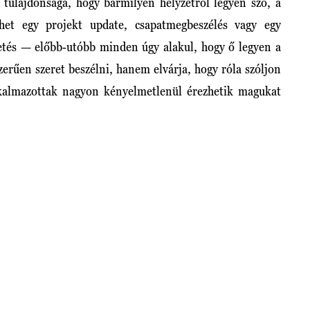
 tulajdonsága, hogy bármilyen helyzetről legyen szó, a
ehet egy projekt update, csapatmegbeszélés vagy egy
etés — előbb-utóbb minden úgy alakul, hogy ő legyen a
erűen szeret beszélni, hanem elvárja, hogy róla szóljon
lkalmazottak nagyon kényelmetlenül érezhetik magukat