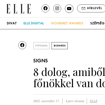
HÍRLEVÉL
DIVAT
ELLE DIGITAL
GOURMET AWARDS
SZÉPSÉG
FŐOLDAL
BUSINESS
SIGNS
8 dolog, amiből
főnökkel van d
2025. november 17.
4 perc olvasás
ELLE