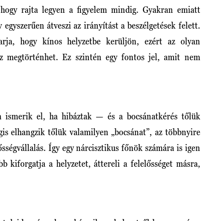
hogy rajta legyen a figyelem mindig. Gyakran emiatt
egyszerűen átveszi az irányítást a beszélgetések felett.
rja, hogy kínos helyzetbe kerüljön, ezért az olyan
ez megtörténhet. Ez szintén egy fontos jel, amit nem
 ismerik el, ha hibáztak — és a bocsánatkérés tőlük
is elhangzik tőlük valamilyen „bocsánat”, az többnyire
sségvállalás. Így egy nárcisztikus főnök számára is igen
b kiforgatja a helyzetet, áttereli a felelősséget másra,