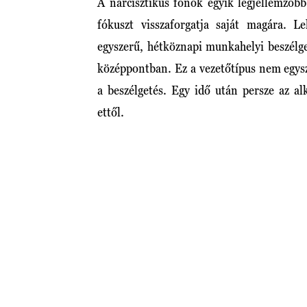
A nárcisztikus főnök egyik legjellemzőbb
fókuszt visszaforgatja saját magára. L
egyszerű, hétköznapi munkahelyi beszélg
középpontban. Ez a vezetőtípus nem egysz
a beszélgetés. Egy idő után persze az a
ettől.