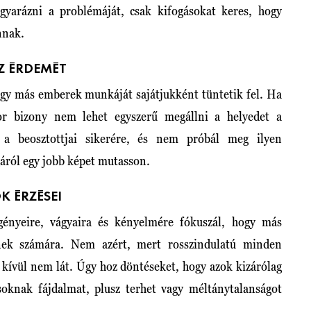
yarázni a problémáját, csak kifogásokat keres, hogy
nnak.
Z ÉRDEMÉT
hogy más emberek munkáját sajátjukként tüntetik fel. Ha
or bizony nem lehet egyszerű megállni a helyedet a
a beosztottjai sikerére, és nem próbál meg ilyen
áról egy jobb képet mutasson.
K ÉRZÉSEI
igényeire, vágyaira és kényelmére fókuszál, hogy más
nek számára. Nem azért, mert rosszindulatú minden
 kívül nem lát. Úgy hoz döntéseket, hogy azok kizárólag
oknak fájdalmat, plusz terhet vagy méltánytalanságot