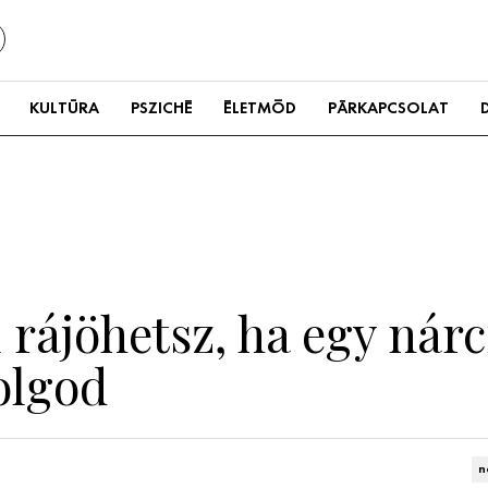
KULTÚRA
PSZICHÉ
ÉLETMÓD
PÁRKAPCSOLAT
 rájöhetsz, ha egy nárc
olgod
n