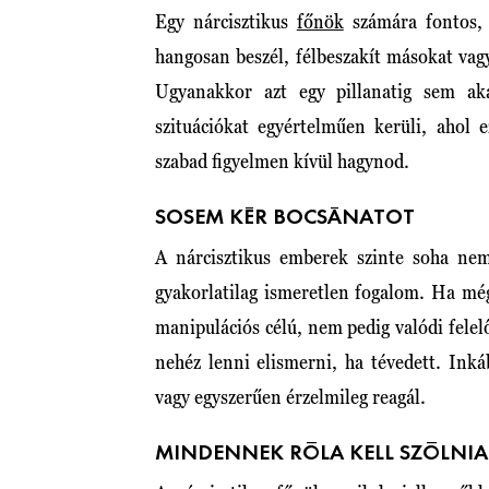
Egy nárcisztikus
főnök
számára fontos, 
hangosan beszél, félbeszakít másokat vagy 
Ugyanakkor azt egy pillanatig sem aka
szituációkat egyértelműen kerüli, ahol 
szabad figyelmen kívül hagynod.
SOSEM KÉR BOCSÁNATOT
A nárcisztikus emberek szinte soha nem
gyakorlatilag ismeretlen fogalom. Ha még
manipulációs célú, nem pedig valódi felelő
nehéz lenni elismerni, ha tévedett. Inkáb
vagy egyszerűen érzelmileg reagál.
MINDENNEK RÓLA KELL SZÓLNIA