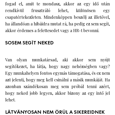
fogad el, amit te mondasz, akkor az egy idő után
rendkívül frusztráló lehet, különösen egy
csapatértekezleten. Mindenképpen beszélj az illetővel,
ha állandóan a hibáidra mutat rá, ha pedig ez sem segít,
akkor érdemes a felettesedet vagy a HR-t bevonni.
SOSEM SEGÍT NEKED
Van olyan munkatársad, aki akkor sem nyújt
segítőkezet, ha látja, hogy nagy nehézségben vagy?
Egy munkahelyen fontos egymás támogatása, és ez nem
azt jelenti, hogy meg kell csinálni a másik munkáját. Ha
azonban szándékosan meg sem próbál tenni azért,
hogy neked jobb legyen, akkor bizony az egy intő jel
lehet.
LÁTVÁNYOSAN NEM ÖRÜL A SIKEREIDNEK