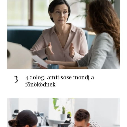
3
4 dolog, amit sose mondj a
főnöködnek