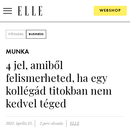
WEBSHOP
DIVAT
FŐOLDAL
BUSINESS
ELLE DIGITAL
MUNKA
GOURMET AWARDS
4 jel, amiből
SZÉPSÉG
felismerheted, ha egy
KULTÚRA
kollégád titokban nem
PSZICHÉ
kedvel téged
ÉLETMÓD
2025. április 25.
2 perc olvasás
ELLE
PÁRKAPCSOLAT