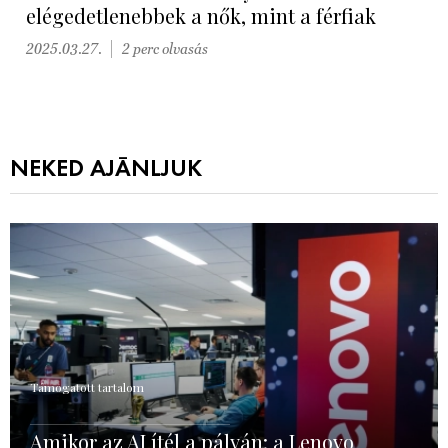
elégedetlenebbek a nők, mint a férfiak
2025.03.27.
2 perc olvasás
NEKED AJÁNLJUK
Támogatott tartalom
Amikor az AI ítél a pályán: a Lenovo