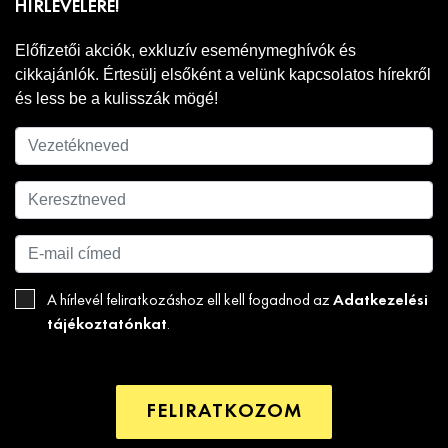
HÍRLEVELÉRE!
Előfizetői akciók, exkluzív eseménymeghívók és
cikkajánlók. Értesülj elsőként a velünk kapcsolatos hírekről
és less be a kulisszák mögé!
Adatkezelési
A hírlevél feliratkozáshoz ell kell fogadnod az
tájékoztatónkat
.
FELIRATKOZOM