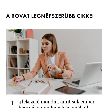
A ROVAT LEGNÉPSZERŰBB CIKKEI
1
4 lekezelő mondat, amit sok ember
használ a munkahelyén anélkül,...