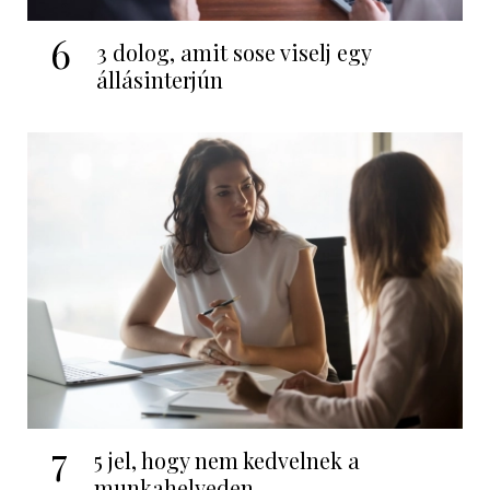
6
3 dolog, amit sose viselj egy
állásinterjún
7
5 jel, hogy nem kedvelnek a
munkahelyeden