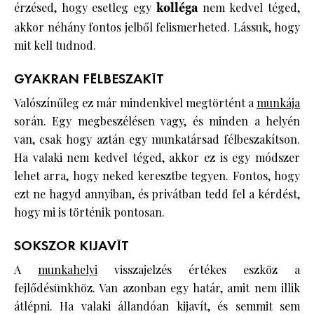
érzésed, hogy esetleg egy
kolléga
nem kedvel téged,
akkor néhány fontos jelből felismerheted. Lássuk, hogy
mit kell tudnod.
GYAKRAN FÉLBESZAKÍT
Valószínűleg ez már mindenkivel megtörtént a
munkája
során. Egy megbeszélésen vagy, és minden a helyén
van, csak hogy aztán egy munkatársad félbeszakítson.
Ha valaki nem kedvel téged, akkor ez is egy módszer
lehet arra, hogy neked keresztbe tegyen. Fontos, hogy
ezt ne hagyd annyiban, és privátban tedd fel a kérdést,
hogy mi is történik pontosan.
SOKSZOR KIJAVÍT
A
munkahelyi
visszajelzés értékes eszköz a
fejlődésünkhöz. Van azonban egy határ, amit nem illik
átlépni. Ha valaki állandóan kijavít, és semmit sem