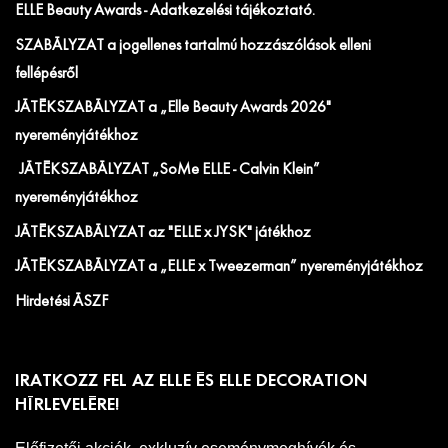
ELLE Beauty Awards - Adatkezelési tájékoztató.
SZABÁLYZAT a jogellenes tartalmú hozzászólások elleni
fellépésről
JÁTÉKSZABÁLYZAT a „Elle Beauty Awards 2026"
nyereményjátékhoz
JÁTÉKSZABÁLYZAT „SoMe ELLE - Calvin Klein”
nyereményjátékhoz
JÁTÉKSZABÁLYZAT az "ELLE x JYSK" játékhoz
JÁTÉKSZABÁLYZAT a „ELLE x Tweezerman” nyereményjátékhoz
Hirdetési ÁSZF
IRATKOZZ FEL AZ ELLE ÉS ELLE DECORATION
HÍRLEVELÉRE!