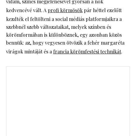
vidám, színes megjelenésével gyorsan a nők
kedvencévé vált. A
profi körmösök
pár héttel ezelőtt
kezdték el feltölteni a social médiás platformjaikra a
szebbnél szebb változataikat, melyek színben és
körömformában is különböznek, egy azonban közös
bennük: az, hogy vegyesen ötvözik a fehér margaréta
virágok mintáját és a
francia körömfestési technikát
.