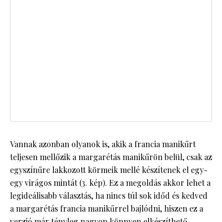
Vannak azonban olyanok is, akik a francia manikűrt
teljesen mellőzik a margarétás manikűrön belül, csak az
egyszínűre lakkozott körmeik mellé készítenek el egy-
egy virágos mintát (3. kép). Ez a megoldás akkor lehet a
legideálisabb választás, ha nincs túl sok időd és kedved
a margarétás francia manikűrrel bajlódni, hiszen ez a
verzió már tényleg nagyon könnyen elkészíthető.