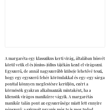
A margaréta egy klasszikus kerti virág, általában húsvét
körül vetik el és június-július tájékán kezd el virágozni.
Egyszerű, de annál nagyszerűbb külseje lehetővé teszi,
hogy egy egyszerű fehér körömlakkal és egy-egy sárga
ponttal könnyen megfestésre kerüljön, ezért a
körmösök gyakran alkalmazzák mintaként, ha a
kliensük virágos manikűrre vágyik. A margarétás
manikűr talán pont az egyszerűsége miatt lett ennyire
népszerű: a szirmait ugyanis még te is meg tudod