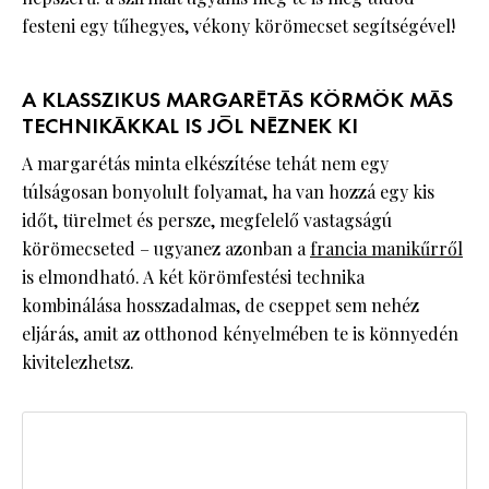
festeni egy tűhegyes, vékony körömecset segítségével!
A KLASSZIKUS MARGARÉTÁS KÖRMÖK MÁS
TECHNIKÁKKAL IS JÓL NÉZNEK KI
A margarétás minta elkészítése tehát nem egy
túlságosan bonyolult folyamat, ha van hozzá egy kis
időt, türelmet és persze, megfelelő vastagságú
körömecseted – ugyanez azonban a
francia manikűrről
is elmondható. A két körömfestési technika
kombinálása hosszadalmas, de cseppet sem nehéz
eljárás, amit az otthonod kényelmében te is könnyedén
kivitelezhetsz.