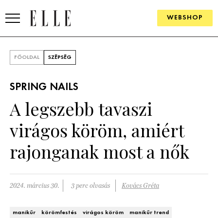
WEBSHOP
DIVAT
FŐOLDAL
SZÉPSÉG
ELLE DIGITAL
SPRING NAILS
GOURMET AWARDS
A legszebb tavaszi
SZÉPSÉG
virágos köröm, amiért
KULTÚRA
rajonganak most a nők
PSZICHÉ
2024. március 30.
3 perc olvasás
Kovács Gréta
ÉLETMÓD
PÁRKAPCSOLAT
manikűr
körömfestés
virágos köröm
manikűr trend