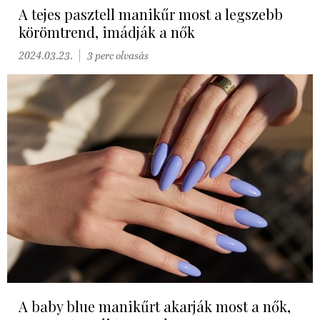
A tejes pasztell manikűr most a legszebb
körömtrend, imádják a nők
2024.03.23.
3 perc olvasás
A baby blue manikűrt akarják most a nők,