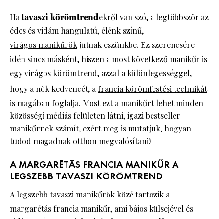
Ha
tavaszi körömtrend
ekről van szó, a legtöbbször az
édes és vidám hangulatú, élénk színű,
virágos manikűrök
jutnak eszünkbe. Ez szerencsére
idén sincs másként, hiszen a most következő manikűr is
egy virágos
körömtrend
, azzal a különlegességgel,
hogy a nők kedvencét, a
francia körömfestési technikát
is magában foglalja. Most ezt a manikűrt lehet minden
közösségi médiás felületen látni, igazi bestseller
manikűrnek számít, ezért meg is mutatjuk, hogyan
tudod magadnak otthon megvalósítani!
A MARGARÉTÁS FRANCIA MANIKŰR A
LEGSZEBB TAVASZI KÖRÖMTREND
A
legszebb tavaszi manikűrök
közé tartozik a
margarétás francia manikűr, ami bájos külsejével és