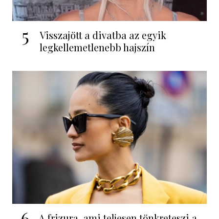
5
Visszajött a divatba az egyik
legkellemetlenebb hajszín
6
A frizura, ami teljesen tönkreteszi a