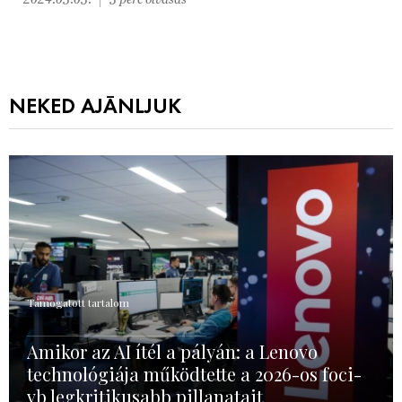
NEKED AJÁNLJUK
Támogatott tartalom
Amikor az AI ítél a pályán: a Lenovo
technológiája működtette a 2026-os foci-
vb legkritikusabb pillanatait