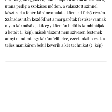
utána pedig a szokásos módon, a választott színnel
készíts el a fehér körömvonalat a körmeid felső részén.
Száradás után kezdődhet a margaréták festése! Vannak
olyan körmösök, akik egy körmön belül is kombinálják
a kettőt (1. kép), mások viszont nem szívesen festenek
annyi mindent egy körömfelületre, ezért inkább csak a
teljes manikűrön belül keverik a két technikát (2. kép).