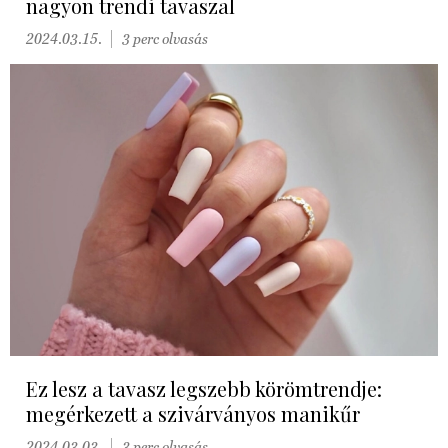
nagyon trendi tavaszal
2024.03.15.
3 perc olvasás
Ez lesz a tavasz legszebb körömtrendje:
megérkezett a szivárványos manikűr
2024.03.03.
3 perc olvasás