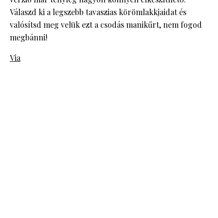
Válaszd ki a legszebb tavaszias körömlakkjaidat és
valósítsd meg velük ezt a csodás manikűrt, nem fogod
megbánni!
Via