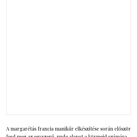
A margarétás francia manikűr elkészítése során először
fesd meg az egyszerű, nude alapot a körmeid számára,