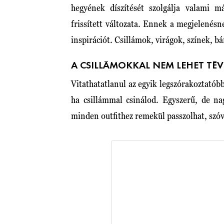
hegyének díszítését szolgálja valami 
frissített változata. Ennek a megjelenés
inspirációt. Csillámok, virágok, színek, b
A CSILLÁMOKKAL NEM LEHET TÉ
Vitathatatlanul az egyik legszórakoztatób
ha csillámmal csinálod. Egyszerű, de na
minden outfithez remekül passzolhat, sz