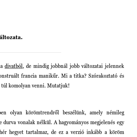
áltozata.
 a
divatból
, de mindig jobbnál jobb változatai jelennek
struált francia manikűr. Mi a titka? Szórakoztató és
l túl komolyan venni. Mutatjuk!
en olyan körömtrendről beszélünk, amely némileg
 de durva vonalak nélkül. A hagyományos megjelenés egy
ehér hegyet tartalmaz, de ez a verzió inkább a köröm