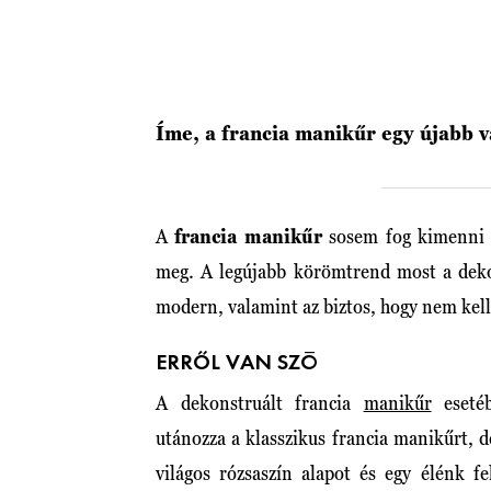
Íme, a francia manikűr egy újabb v
A
francia manikűr
sosem fog kimenni
meg. A legújabb körömtrend most a dekon
modern, valamint az biztos, hogy nem kel
ERRŐL VAN SZÓ
A dekonstruált francia
manikűr
esetéb
utánozza a klasszikus francia manikűrt,
világos rózsaszín alapot és egy élénk f