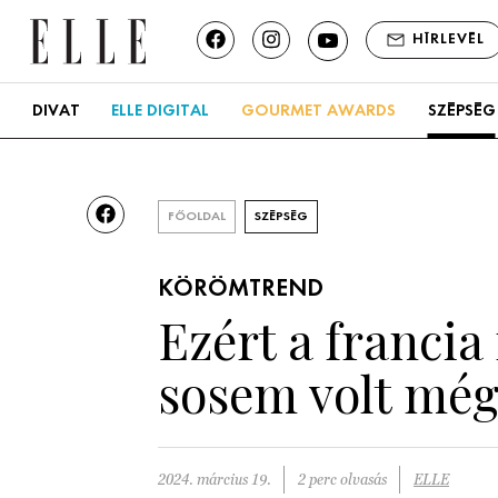
HÍRLEVÉL
DIVAT
ELLE DIGITAL
GOURMET AWARDS
SZÉPSÉG
FŐOLDAL
SZÉPSÉG
KÖRÖMTREND
Ezért a franci
sosem volt még
2024. március 19.
2 perc olvasás
ELLE