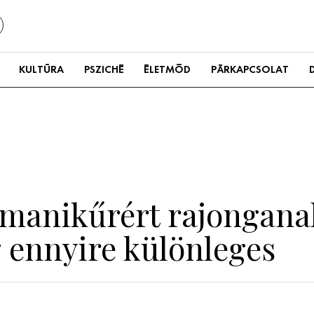
KULTÚRA
PSZICHÉ
ÉLETMÓD
PÁRKAPCSOLAT
a manikűrért rajongana
 ennyire különleges