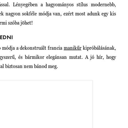
mással. Lényegében a hagyományos stílus modernebb,
nek nagyon sokféle módja van, ezért most adunk egy kis
ármi szóba jöhet!
VEDNI
b módja a dekonstruált francia
manikűr
kipróbálásának,
gyszerű, és bármikor elegánsan mutat. A jó hír, hogy
óval biztosan nem bánod meg.