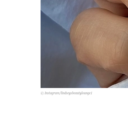
© Instagram/lindseysbeautylounge1