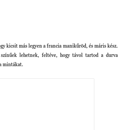
y kicsit más legyen a francia manikűröd, és máris kész.
színűek lehetnek, feltéve, hogy távol tartod a durva
a mintákat.