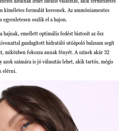
nezői azoknak lehet ideális választás, akik természetes
ben kíméletes formulát keresnek. Az ammóniamentes
s egyenletesen oszlik el a hajon.
 hajnak, emellett optimális fedést biztosít az ősz
ivonattal gazdagított hidratáló utóápoló balzsam segít
at, miközben fokozza annak fényét. A színek akár 32
 azok számára is jó választás lehet, akik tartós, mégis
 elérni.