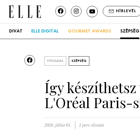
HÍRLEVÉL
DIVAT
ELLE DIGITAL
GOURMET AWARDS
SZÉPSÉG
FŐOLDAL
SZÉPSÉG
Így készíthetsz
L'Oréal Paris-s
2026. július 01.
2 perc olvasás