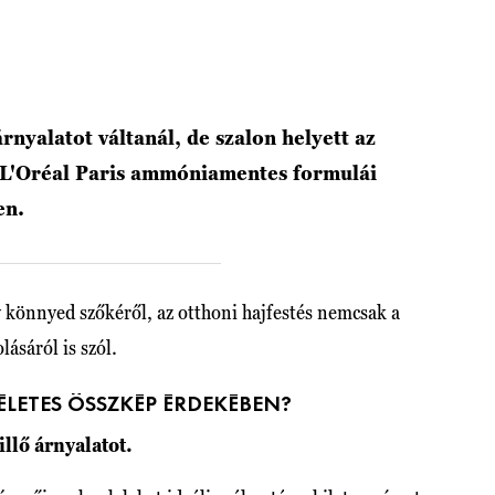
árnyalatot váltanál, de szalon helyett az
 L'Oréal Paris ammóniamentes formulái
ben.
 könnyed szőkéről, az otthoni hajfestés nemcsak a
lásáról is szól.
ÉLETES ÖSSZKÉP ÉRDEKÉBEN?
illő árnyalatot.