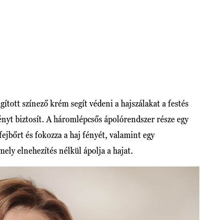
ott színező krém segít védeni a hajszálakat a festés
nyt biztosít. A háromlépcsős ápolórendszer része egy
ejbőrt és fokozza a haj fényét, valamint egy
ely elnehezítés nélkül ápolja a hajat.