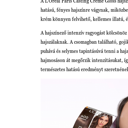
A L'Oréal Paris Casting Crème Gloss hajszí
hatású, fényes hajszínre vágynak, miköz
krém könnyen felvihető, kellemes illatú, é
A hajszínező intenzív ragyogást kölcsönöz a
hajszálaknak. A csomagban található, gojik
puhává és selymes tapintásúvá tenni a haj
hajmosáson át megőrzik intenzitásukat, így
természetes hatású eredményt szeretnének