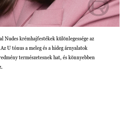
al Nudes krémhajfestékek különlegessége az
Az U tónus a meleg és a hideg árnyalatok
geredmény természetesnek hat, és könnyebben
z.