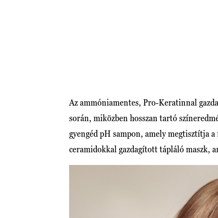
Az ammóniamentes, Pro-Keratinnal gazdagít
során, miközben hosszan tartó színeredmé
gyengéd pH sampon, amely megtisztítja a f
ceramidokkal gazdagított tápláló maszk, am