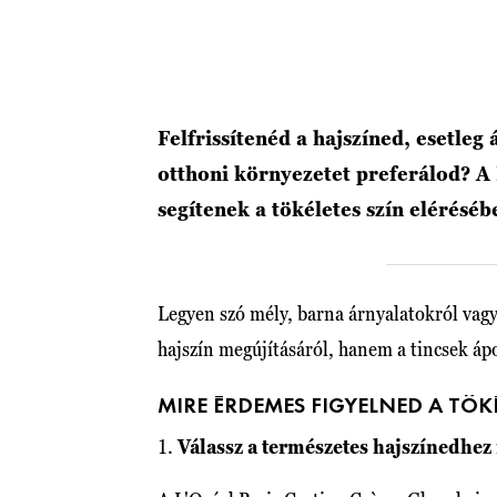
Felfrissítenéd a hajszíned, esetleg 
otthoni környezetet preferálod? A
segítenek a tökéletes szín elérésé
Legyen szó mély, barna árnyalatokról vagy
hajszín megújításáról, hanem a tincsek ápo
MIRE ÉRDEMES FIGYELNED A TÖK
1.
Válassz a természetes hajszínedhez 