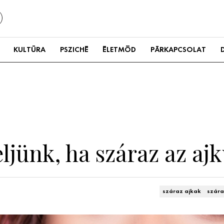
KULTÚRA
PSZICHÉ
ÉLETMÓD
PÁRKAPCSOLAT
jünk, ha száraz az aj
száraz ajkak
szára