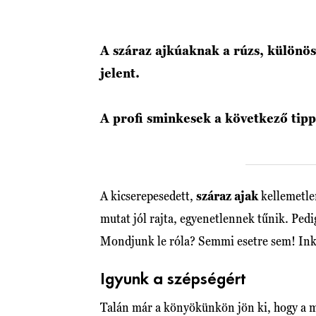
A száraz ajkúaknak a rúzs, különös
jelent.
A profi sminkesek a következő tipp
A kicserepesedett,
száraz ajak
kellemetlen
mutat jól rajta, egyenetlennek tűnik. Pedi
Mondjunk le róla? Semmi esetre sem! Ink
Igyunk a szépségért
Talán már a könyökünkön jön ki, hogy a me