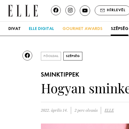
HÍRLEVÉL
DIVAT
ELLE DIGITAL
GOURMET AWARDS
SZÉPSÉG
FŐOLDAL
SZÉPSÉG
SMINKTIPPEK
Hogyan sminkel
2022. április 14.
2 perc olvasás
ELLE