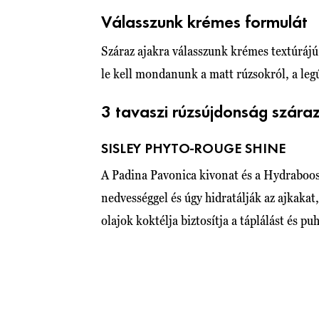
Válasszunk krémes formulát
Száraz ajakra válasszunk krémes textúrájú 
le kell mondanunk a matt rúzsokról, a le
3 tavaszi rúzsújdonság száraz
SISLEY PHYTO-ROUGE SHINE
A Padina Pavonica kivonat és a Hydraboos
nedvességgel és úgy hidratálják az ajkakat
olajok koktélja biztosítja a táplálást és pu