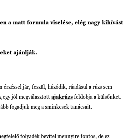
en a matt formula viselése, elég nagy kihívást
eket ajánlják.
 érzéssel jár, feszül, húzódik, ráadásul a rúzs sem
g egy jól megválasztott
ajakrúzs
feldobja a külsőnket.
ább fogadjuk meg a sminkesek tanácsait.
gfelelő folyadék bevitel mennyire fontos, de ez