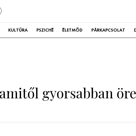
KULTÚRA
PSZICHÉ
ÉLETMÓD
PÁRKAPCSOLAT
, amitől gyorsabban ör