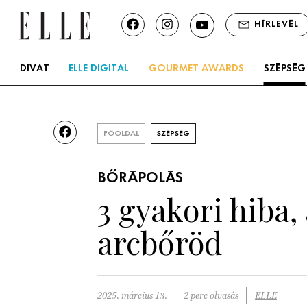
HÍRLEVÉL
DIVAT
ELLE DIGITAL
GOURMET AWARDS
SZÉPSÉG
FŐOLDAL
SZÉPSÉG
BŐRÁPOLÁS
3 gyakori hiba
arcbőröd
2025. március 13.
2 perc olvasás
ELLE