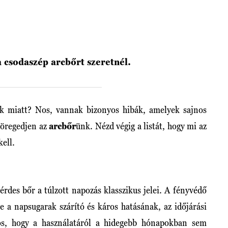
a csodaszép arcbőrt szeretnél.
ok miatt? Nos, vannak bizonyos hibák, amelyek sajnos
 öregedjen az
arcbőr
ünk. Nézd végig a listát, hogy mi az
kell.
érdes bőr a túlzott napozás klasszikus jelei. A fényvédő
e a napsugarak szárító és káros hatásának, az időjárási
tos, hogy a használatáról a hidegebb hónapokban sem