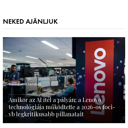
NEKED AJÁNLJUK
Támogatott tartalom
Amikor az AI ítél a pályán: a Lenovo
technológiája működtette a 2026-os foci-
vb legkritikusabb pillanatait