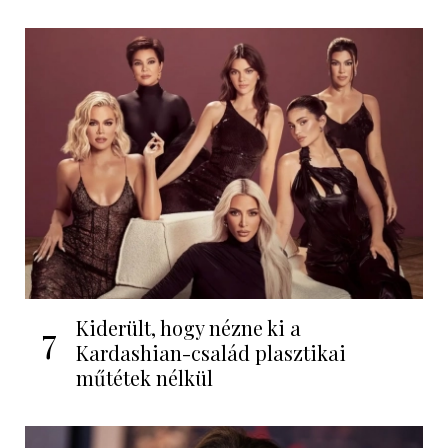
Kiderült, hogy nézne ki a
7
Kardashian-család plasztikai
műtétek nélkül