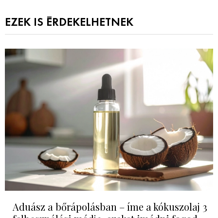
EZEK IS ÉRDEKELHETNEK
Aduász a bőrápolásban – íme a kókuszolaj 3