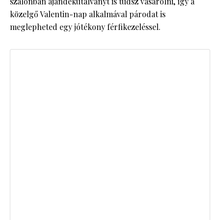
szalonban ajándékutalványt is tudsz vásárolni, így a
közelgő Valentin-nap alkalmával párodat is
meglepheted egy jótékony férfikezeléssel.