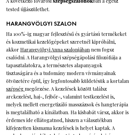
A következő fővárosi
szépségszalonok
ban a egész
tested újjászülethet.
HARANGVÖLGYI SZALON
Ha 100%-ig magyar fejlesztésű és gyártású termékeket
és kozmetikai kezelőgépeket szeretnél kipróbálni,
akkor
Harangvölgyi Anna szalonjában
nem fogsz
csalódni. A Harangvölgyi szépségápolási filozófiája a
tapasztalatokra, a természetes alapanyagok
tisztaságára és a tudomány modern vívmányainak
ötvözetére épül, így legfontosabb küldetésük a kortalan
szépség
megőrzése. A kezelések között találsz
arckezelést, haj-, fejbőr-, valamint testkezelést is,
melyek mellett energetizáló masszázsok és hangterápia
is megtalálható a kínálatban. Ha kisbabát vársz, akkor is
érdemes ide ellátogatnod, hiszen a választékban
kifejezetten kismama kezelések is helyet kaptak. A