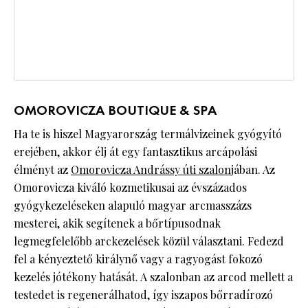
OMOROVICZA BOUTIQUE & SPA
Ha te is hiszel Magyarország termálvizeinek gyógyító
erejében, akkor élj át egy fantasztikus arcápolási
élményt az
Omorovicza Andrássy úti szalon
jában. Az
Omorovicza kiváló kozmetikusai az évszázados
gyógykezeléseken alapuló magyar arcmasszázs
mesterei, akik segítenek a bőrtípusodnak
legmegfelelőbb arckezelések közül választani. Fedezd
fel a kényeztető királynő vagy a ragyogást fokozó
kezelés jótékony hatását. A szalonban az arcod mellett a
testedet is regenerálhatod, így iszapos bőrradírozó