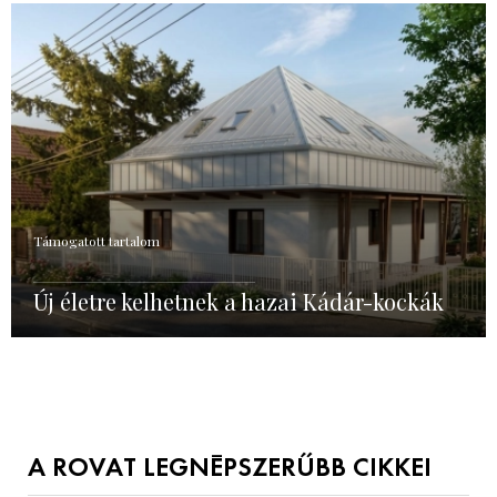
Támogatott tartalom
Új életre kelhetnek a hazai Kádár-kockák
A ROVAT LEGNÉPSZERŰBB CIKKEI