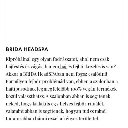
BRIDA HEADSPA
Kipróbálnál egy olyan fodrászatot, ahol nem csak
hajfestés és vágás, hanem
haj
és fejbőrkezelés is van?
Akkor a
BRIDA HeadSPAban
nem fogsz csalódni!
Bármilyen fejbőr problémád van, ebben a szalonban a
hajtípusodnak legmegfelelőbb 100% vegán termékek
közül választhatsz. A szalonban abban is segítenek
neked, hogy kialakíts egy helyes fejbőr rituálét,
valamint abban is segítenek, hogyan tudsz minél
tudatosabban bánni ezzel a kényes területtel.