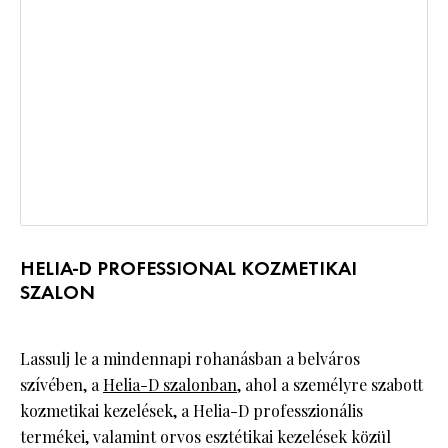
HELIA-D PROFESSIONAL KOZMETIKAI
SZALON
Lassulj le a mindennapi rohanásban a belváros
szívében, a
Helia-D szalonban
, ahol a személyre szabott
kozmetikai kezelések, a Helia-D professzionális
termékei, valamint orvos esztétikai kezelések közül