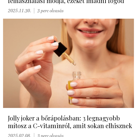
felhasználási módja, ezeket imádni fogod
2025.11.30.
3 perc olvasás
Jolly joker a bőrápolásban: 3 legnagyobb
mítosz a C-vitaminról, amit sokan elhisznek
2025.02.08.
3 perc olvasás