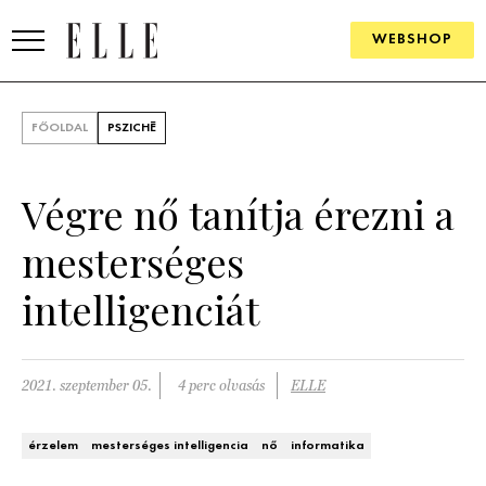
WEBSHOP
DIVAT
FŐOLDAL
PSZICHÉ
ELLE DIGITAL
Végre nő tanítja érezni a
GOURMET AWARDS
mesterséges
SZÉPSÉG
intelligenciát
KULTÚRA
PSZICHÉ
2021. szeptember 05.
4 perc olvasás
ELLE
ÉLETMÓD
érzelem
mesterséges intelligencia
nő
informatika
PÁRKAPCSOLAT