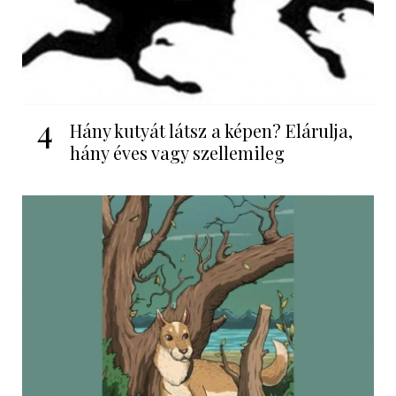
4
Hány kutyát látsz a képen? Elárulja,
hány éves vagy szellemileg