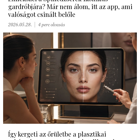
gardróbjára? Már nem álom, itt az app, ami
valóságot csinált belőle
2026.05.28.
4 perc olvasás
Így kergeti az őrületbe a plasztikai