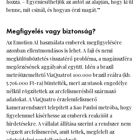
hozzá. – Egyéniesíthetjük az autót az alapján, hogy ki ül
benne, mit csinál, és hogyan érzi magát.”
Megfigyelés vagy biztonság?
Az Emotion AI használata emberek megfigyelésére
azonban ellentmondásos is lehet. A faji és nemi
megkülönböztetés visszatérő probléma, a magánszféra
megőrzésének aggályaival együtt. Idén a brazil
metróüzemeltető ViaQuatrot 100.000 brazil reálra (kb.
5.706.000 Ft-ra) büntették, mert az utasok engedélye
nélkül rögzítettek az arcfelismerésből származó
adatokat. A ViaQuatro érzelemfelismerő
kamerarendszert telepített a Sao Pauloi metróba, hogy
figyelemmel kísérhesse az emberek reakcióit a
hirdetésekre. A vállalat állítása szerint a rendszer nem
végzett arcfelismerést, amit tettek, megfelelt az
adatvédelmi rendelkezéseknek.