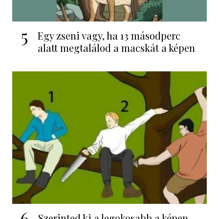
5
Egy zseni vagy, ha 13 másodperc
alatt megtalálod a macskát a képen
6
Szerinted ki a legokosabb a képen