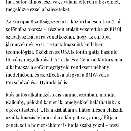
ha a sofőr álmos lesz, vagy valami eltereli a figyelmét,
megelőzve ezzel a baleseteket.
Az Európai Bizottság szerint a közúti balesetek 90%-át
sofőrhiba okozza – részben emiatt vezetett be az EU új
szabályozását arra vonatkozóan, hogy az európai
járműveknek 2022-re tartalmazniuk kell ilyen
technológiát. Eközben az USA is fontolgatja hasonló
törvény megalkotását. A Tesla és a General Motors már
alkalmazza a sofőrmegfigyelő rendszert néhány
modelljében, és az Affectiva tárgyal a BMW-vel, a
Porschéval és a Hyundaijal is.
Más autós alkalmazások is vannak azonban, mondja
Kaliouby, például kamerák, amelyekkel beláthatjuk az
egész utasteret. „Ha a kisbabám a hátsó ülésen elalszik,
az alkalmazás lekapcsolja a lámpát vagy megállítja a
zenét, sőt a hőmérsékletet is tudja szabályozni – teszi