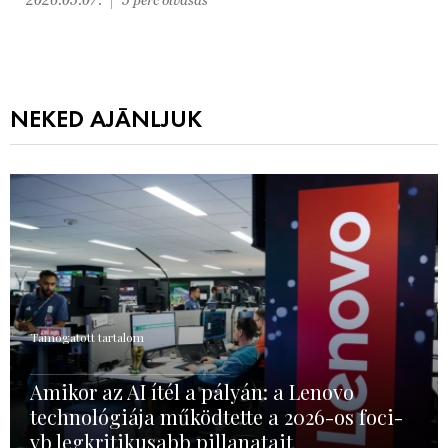
NEKED AJÁNLJUK
Támogatott tartalom
Amikor az AI ítél a pályán: a Lenovo
technológiája működtette a 2026-os foci-
vb legkritikusabb pillanatait