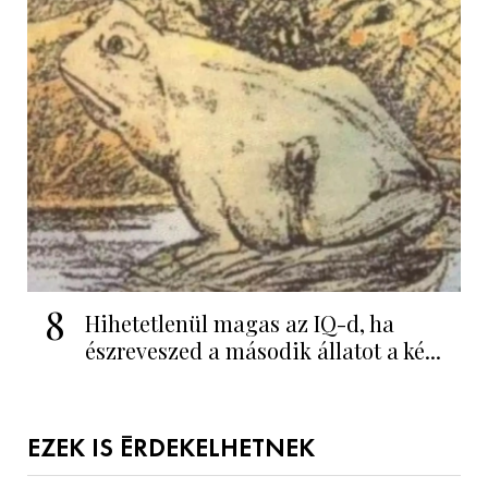
8
Hihetetlenül magas az IQ-d, ha
észreveszed a második állatot a ké...
EZEK IS ÉRDEKELHETNEK