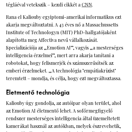
tégláéval vetekszik – kezdi cikkét a
CNN
.
Rana el Kaliouby egyiptomi-amerikai informatikus ezt
akarja megváltoztatni. A 43 éves nő a Massachussetts
Institute of Technologyn (MIT) PhD-hallgatójaként
alapította meg Affectiva nevű vállalkozását.
Specializációja az „Emotion AI”, vagyis „a mesterséges
intelligencia érzelmei”, mert arra akarja tanítani a
robotokat, hogy felismerjék és számszerűsítsék az
emberi érzelmeket. „A technológia ’empátiakrízist’
teremtett – mondja, és célja, hogy ezt megváltoztassa.
Életmentő technológia
Kaliouby úgy gondolja, az autóipar olyan terület, ahol
az Emotion AI életmentő lehet. A sofőrmegfigyelő
rendszer mesterséges intelligencia által üzemeltetett
kamerákat használ az autókban, melyek észrevehetik,