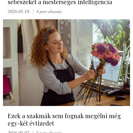
sebészeket a mesterséges intelligencia
2026.05.18.
4 perc olvasás
Ezek a szakmák sem fognak megélni még
egy-két évtizedet
2026.05.07.
5 perc olvasás