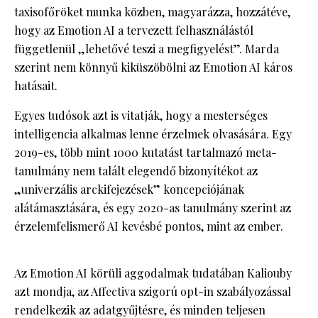
taxisofőröket munka közben, magyarázza, hozzátéve,
hogy az Emotion AI a tervezett felhasználástól
függetlenül „lehetővé teszi a megfigyelést”. Marda
szerint nem könnyű kiküszöbölni az Emotion AI káros
hatásait.
Egyes tudósok azt is vitatják, hogy a mesterséges
intelligencia alkalmas lenne érzelmek olvasására. Egy
2019-es, több mint 1000 kutatást tartalmazó meta-
tanulmány nem talált elegendő bizonyítékot az
„univerzális arckifejezések” koncepciójának
alátámasztására, és egy 2020-as tanulmány szerint az
érzelemfelismerő AI kevésbé pontos, mint az ember.
Az Emotion AI körüli aggodalmak tudatában Kaliouby
azt mondja, az Affectiva szigorú opt-in szabályozással
rendelkezik az adatgyűjtésre, és minden teljesen