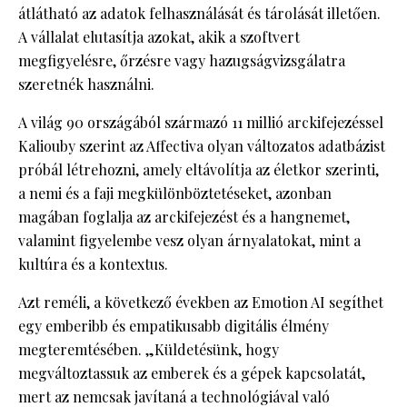
átlátható az adatok felhasználását és tárolását illetően.
A vállalat elutasítja azokat, akik a szoftvert
megfigyelésre, őrzésre vagy hazugságvizsgálatra
szeretnék használni.
A világ 90 országából származó 11 millió arckifejezéssel
Kaliouby szerint az Affectiva olyan változatos adatbázist
próbál létrehozni, amely eltávolítja az életkor szerinti,
a nemi és a faji megkülönböztetéseket, azonban
magában foglalja az arckifejezést és a hangnemet,
valamint figyelembe vesz olyan árnyalatokat, mint a
kultúra és a kontextus.
Azt reméli, a következő években az Emotion AI segíthet
egy emberibb és empatikusabb digitális élmény
megteremtésében. „Küldetésünk, hogy
megváltoztassuk az emberek és a gépek kapcsolatát,
mert az nemcsak javítaná a technológiával való