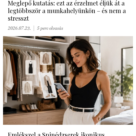
Meglepő kutatás: ezt az érzelmet éljük át a
legtöbbször a munkahelyünkön – és nem a
stresszt
2026.07.23.
5 perc olvasás
Emlékszel a Spinédzserek ikonikus