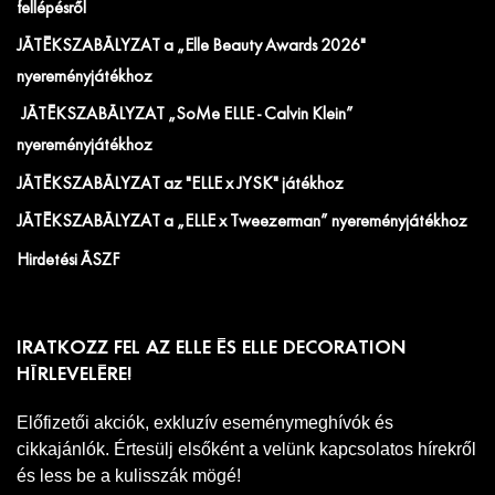
fellépésről
JÁTÉKSZABÁLYZAT a „Elle Beauty Awards 2026"
nyereményjátékhoz
JÁTÉKSZABÁLYZAT „SoMe ELLE - Calvin Klein”
nyereményjátékhoz
JÁTÉKSZABÁLYZAT az "ELLE x JYSK" játékhoz
JÁTÉKSZABÁLYZAT a „ELLE x Tweezerman” nyereményjátékhoz
Hirdetési ÁSZF
IRATKOZZ FEL AZ ELLE ÉS ELLE DECORATION
HÍRLEVELÉRE!
Előfizetői akciók, exkluzív eseménymeghívók és
cikkajánlók. Értesülj elsőként a velünk kapcsolatos hírekről
és less be a kulisszák mögé!