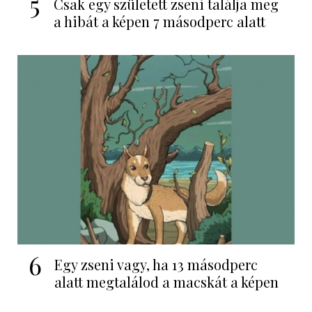
5
Csak egy született zseni találja meg
a hibát a képen 7 másodperc alatt
6
Egy zseni vagy, ha 13 másodperc
alatt megtalálod a macskát a képen