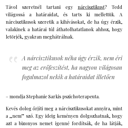
Távol szeretnél tartani egy
nárcisztikust
? Tedd
világossá a határaidat, és tarts ki mellettük. A
nárcisztikusok szeretik a kihívásokat, de ha úgy érzik,
valakinek a határai túl áthatolhatatlanok ahhoz, hogy
letörjék, gyakran meghátrálnak.
A nárcisztikusok néha úgy érzik, nem éri
meg az erőfeszítést, ha nagyon világosan
fogalmazol nekik a határaidat illetően
– mondja Stephanie Sarkis pszichoterapeuta.
Kevés dolog őrjíti meg a nárcisztikusokat annyira, mint
a „nem” szó. Egy ideig keményen dolgozhatnak, hogy
azt a bizonyos nemet igenné fordítsák, de ha látják,