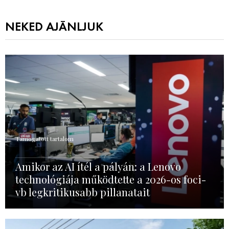
NEKED AJÁNLJUK
Támogatott tartalom
Amikor az AI ítél a pályán: a Lenovo
technológiája működtette a 2026-os foci-
vb legkritikusabb pillanatait