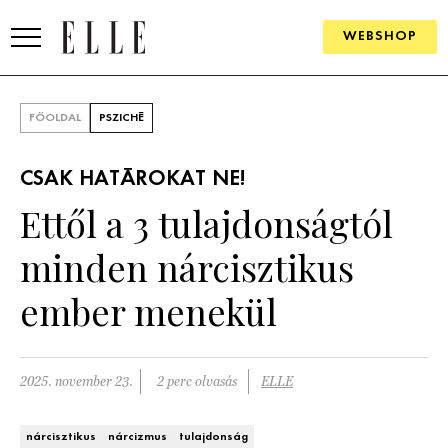
WEBSHOP
DIVAT
FŐOLDAL
PSZICHÉ
ELLE DIGITAL
CSAK HATÁROKAT NE!
GOURMET AWARDS
Ettől a 3 tulajdonságtól
SZÉPSÉG
minden nárcisztikus
KULTÚRA
ember menekül
PSZICHÉ
2025. november 23.
2 perc olvasás
ELLE
ÉLETMÓD
PÁRKAPCSOLAT
nárcisztikus
nárcizmus
tulajdonság