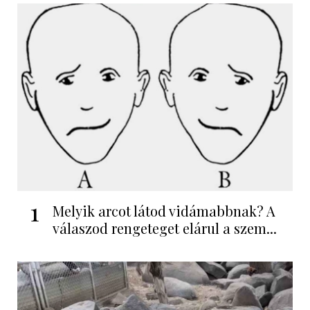
1
Melyik arcot látod vidámabbnak? A
válaszod rengeteget elárul a szem...