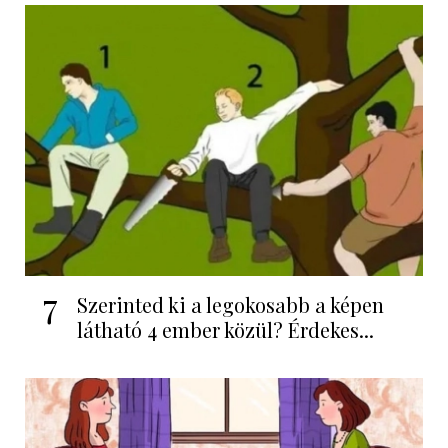
7
Szerinted ki a legokosabb a képen
látható 4 ember közül? Érdekes...