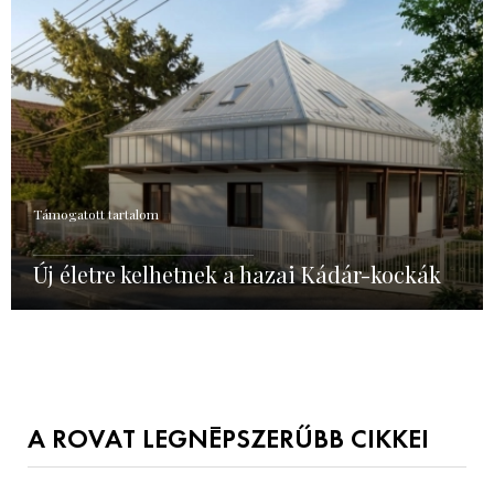
Támogatott tartalom
Új életre kelhetnek a hazai Kádár-kockák
A ROVAT LEGNÉPSZERŰBB CIKKEI