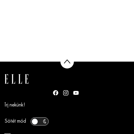
Írj nekünk!
Sötét mód