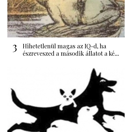
3
Hihetetlenül magas az IQ-d, ha
észreveszed a második állatot a ké...