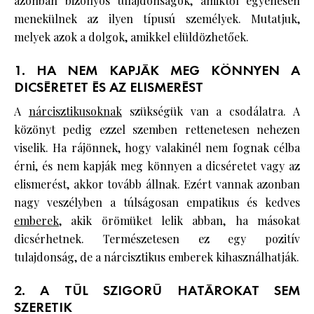
azonban bizonyos tulajdonságok, amiktől egyenesen
menekülnek az ilyen típusú személyek. Mutatjuk,
melyek azok a dolgok, amikkel elüldözhetőek.
1. HA NEM KAPJÁK MEG KÖNNYEN A
DICSÉRETET ÉS AZ ELISMERÉST
A
nárcisztikusoknak
szükségük van a csodálatra. A
közönyt pedig ezzel szemben rettenetesen nehezen
viselik. Ha rájönnek, hogy valakinél nem fognak célba
érni, és nem kapják meg könnyen a dicséretet vagy az
elismerést, akkor tovább állnak. Ezért vannak azonban
nagy veszélyben a túlságosan empatikus és kedves
emberek
, akik örömüket lelik abban, ha másokat
dicsérhetnek. Természetesen ez egy pozitív
tulajdonság, de a nárcisztikus emberek kihasználhatják.
2. A TÚL SZIGORÚ HATÁROKAT SEM
SZERETIK