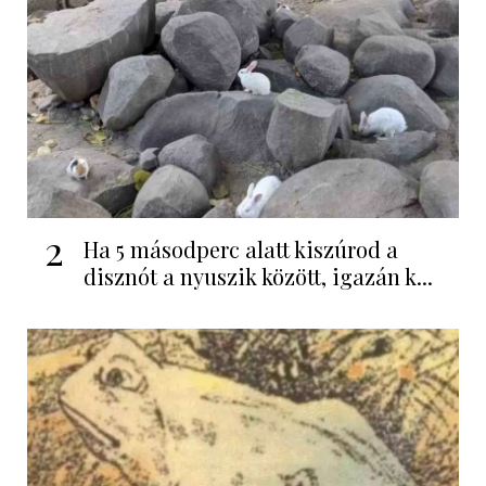
2
Ha 5 másodperc alatt kiszúrod a
disznót a nyuszik között, igazán k...