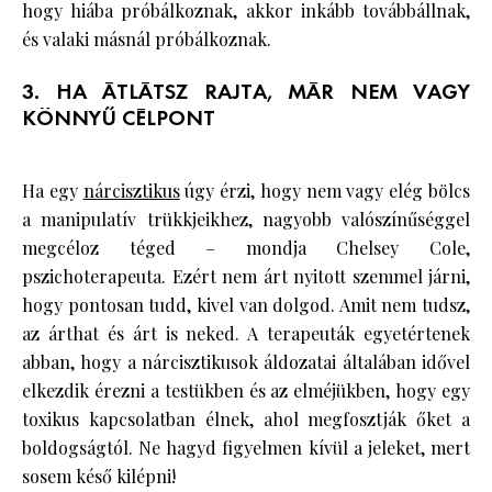
hogy hiába próbálkoznak, akkor inkább továbbállnak,
és valaki másnál próbálkoznak.
3. HA ÁTLÁTSZ RAJTA, MÁR NEM VAGY
KÖNNYŰ CÉLPONT
Ha egy
nárcisztikus
úgy érzi, hogy nem vagy elég bölcs
a manipulatív trükkjeikhez, nagyobb valószínűséggel
megcéloz téged – mondja Chelsey Cole,
pszichoterapeuta. Ezért nem árt nyitott szemmel járni,
hogy pontosan tudd, kivel van dolgod. Amit nem tudsz,
az árthat és árt is neked. A terapeuták egyetértenek
abban, hogy a nárcisztikusok áldozatai általában idővel
elkezdik érezni a testükben és az elméjükben, hogy egy
toxikus kapcsolatban élnek, ahol megfosztják őket a
boldogságtól. Ne hagyd figyelmen kívül a jeleket, mert
sosem késő kilépni!