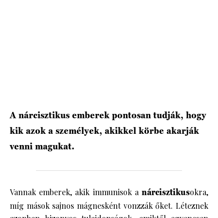
HÍRLEVÉL
A nárcisztikus emberek pontosan tudják, hogy
kik azok a személyek, akikkel körbe akarják
venni magukat.
Vannak emberek, akik immunisok a
nárcisztikus
okra,
míg mások sajnos mágnesként vonzzák őket. Léteznek