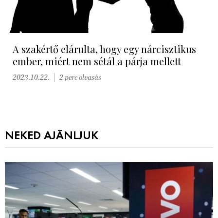
A szakértő elárulta, hogy egy nárcisztikus
ember, miért nem sétál a párja mellett
2023.10.22.
2 perc olvasás
NEKED AJÁNLJUK