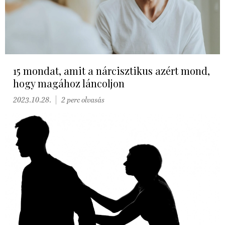
15 mondat, amit a nárcisztikus azért mond,
hogy magához láncoljon
2023.10.28.
2 perc olvasás