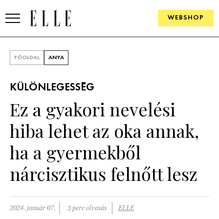
WEBSHOP
DIVAT
FŐOLDAL
ANYA
ELLE DIGITAL
KÜLÖNLEGESSÉG
GOURMET AWARDS
Ez a gyakori nevelési
SZÉPSÉG
hiba lehet az oka annak,
KULTÚRA
ha a gyermekből
PSZICHÉ
nárcisztikus felnőtt lesz
ÉLETMÓD
2024. január 07.
3 perc olvasás
ELLE
PÁRKAPCSOLAT