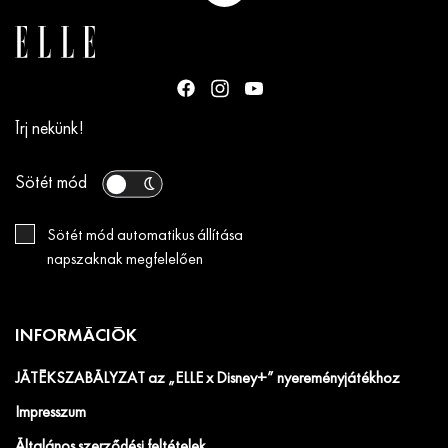
Írj nekünk!
Sötét mód
Sötét mód automatikus állítása
napszaknak megfelelően
INFORMÁCIÓK
JÁTÉKSZABÁLYZAT az „ELLE x Disney+” nyereményjátékhoz
Impresszum
Általános szerződési feltételek