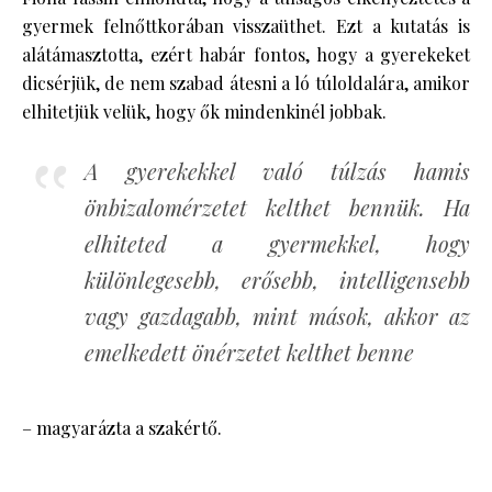
gyermek felnőttkorában visszaüthet. Ezt a kutatás is
alátámasztotta, ezért habár fontos, hogy a gyerekeket
dicsérjük, de nem szabad átesni a ló túloldalára, amikor
elhitetjük velük, hogy ők mindenkinél jobbak.
A gyerekekkel való túlzás hamis
önbizalomérzetet kelthet bennük. Ha
elhiteted a gyermekkel, hogy
különlegesebb, erősebb, intelligensebb
vagy gazdagabb, mint mások, akkor az
emelkedett önérzetet kelthet benne
– magyarázta a szakértő.