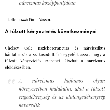
nárcizmus középpontjában
– tette hozzá Fiona Yassin.
A túlzott kényeztetés következményei
Chelsey Cole pszichoterapeuta és nárcisztikus
bántalmazásra szakosodott író egyetért azzal, hogy a
túlzott kényeztetés szerepet játszhat a nárcizmus
előidézésében.
A nárcizmus hajlamos olyan
környezetben kialakulni, ahol a túlzott
engedékenység és az alulengedékenység
keveredik