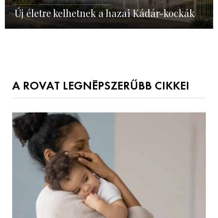
Új életre kelhetnek a hazai Kádár-kockák
A ROVAT LEGNÉPSZERŰBB CIKKEI