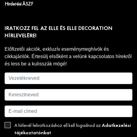
Hirdetési ÁSZF
IRATKOZZ FEL AZ ELLE ÉS ELLE DECORATION
HÍRLEVELÉRE!
Előfizetői akciók, exkluzív eseménymeghívók és
cikkajánlók. Értesülj elsőként a velünk kapcsolatos hírekről
és less be a kulisszák mögé!
Adatkezelési
A hírlevél feliratkozáshoz ell kell fogadnod az
tájékoztatónkat
.