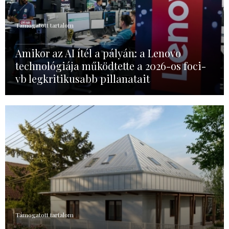
Támogatott tartalom
Amikor az AI ítél a pályán: a Lenovo
technológiája működtette a 2026-os foci-
vb legkritikusabb pillanatait
Támogatott tartalom