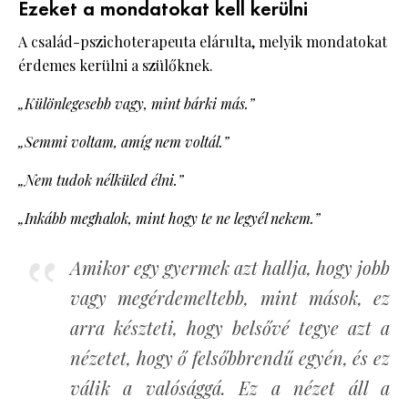
Ezeket a mondatokat kell kerülni
A család-pszichoterapeuta elárulta, melyik mondatokat
érdemes kerülni a szülőknek.
„Különlegesebb vagy, mint bárki más.”
„Semmi voltam, amíg nem voltál.”
„Nem tudok nélküled élni.”
„Inkább meghalok, mint hogy te ne legyél nekem.”
Amikor egy gyermek azt hallja, hogy jobb
vagy megérdemeltebb, mint mások, ez
arra készteti, hogy belsővé tegye azt a
nézetet, hogy ő felsőbbrendű egyén, és ez
válik a valósággá. Ez a nézet áll a