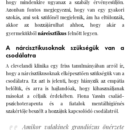
hogy mindenkire ugyanaz a szabály érvényesüljön.
Azonban fontos megjegyezni, hogy van egy gyakori
szokás, ami sok szülőnél megjelenik, ám ha eltúlozzák,
akkor az hozzájárulhat ahhoz, hogy akár a
gyermekükből
nárcisztikus
felnőtt legyen.
A nárcisztikusoknak szükségük van a
csodálatra
A clevelandi klinika egy friss tanulmányában arról ír,
hogy a nárcisztikusoknak elképesztően szükségük van a
csodálatra. Ez azt is jelenti, hogy hiányzik az empátia
belőlük, és arra is hajlandóak, hogy kihasználjanak
másokat a céljaik érdekében. Fiona Yassin család-
pszichoterapeuta és a fiatalok mentálhigiénés
szakértője beszélt a hozzájuk kapcsolódó csodálatról.
Amikor valakinek grandiózus önérzete