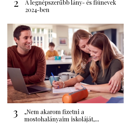
2
A legnépszerűbb lány- és fiúnevek
2024-ben
3
„Nem akarom fizetni a
mostohalányaim iskoláját,...