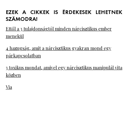
EZEK A CIKKEK IS ÉRDEKESEK LEHETNEK
SZÁMODRA!
Ettől a 3 tulajdonságtól minden nárcisztikus ember
menekül
4 hazugság, amit a nárcisztikus gyakran mond egy
párkapcsolatban
3 toxikus mondat, amivel egy nárcisztikus manipulál vita
közben
Via