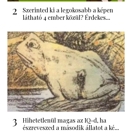
2
Szerinted ki a legokosabb a képen
látható 4 ember közül? Érdekes...
3
Hihetetlenül magas az IQ-d, ha
észreveszed a második állatot a ké...