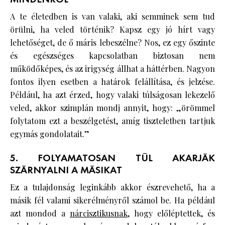
A te életedben is van valaki, aki semminek sem tud
örülni, ha veled történik? Kapsz egy jó hírt vagy
lehetőséget, de ő máris lebeszélne? Nos, ez egy őszinte
és egészséges kapcsolatban biztosan nem
működőképes, és az irigység állhat a háttérben. Nagyon
fontos ilyen esetben a határok felállítása, és jelzése.
Például, ha azt érzed, hogy valaki túlságosan lekezelő
veled, akkor szimplán mondj annyit, hogy: „örömmel
folytatom ezt a beszélgetést, amíg tiszteletben tartjuk
egymás gondolatait.”
5. FOLYAMATOSAN TÚL AKARJÁK
SZÁRNYALNI A MÁSIKAT
Ez a tulajdonság leginkább akkor észrevehető, ha a
másik fél valami sikerélményről számol be. Ha például
azt mondod a
nárcisztikusnak
, hogy előléptettek, és