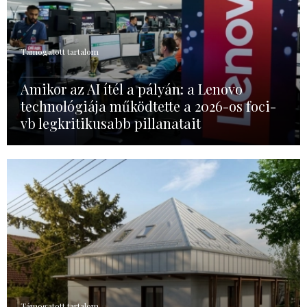
Támogatott tartalom
Amikor az AI ítél a pályán: a Lenovo
technológiája működtette a 2026-os foci-
vb legkritikusabb pillanatait
Támogatott tartalom