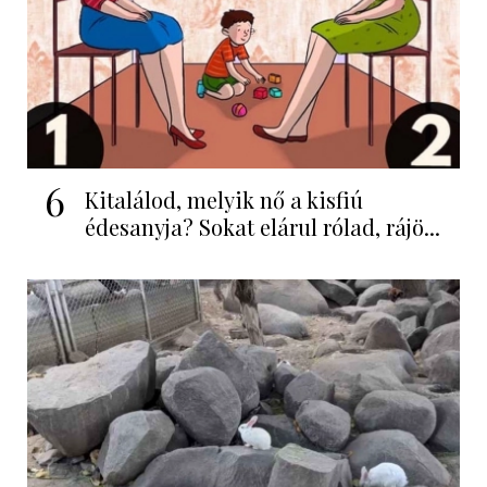
6
Kitalálod, melyik nő a kisfiú
édesanyja? Sokat elárul rólad, rájö...