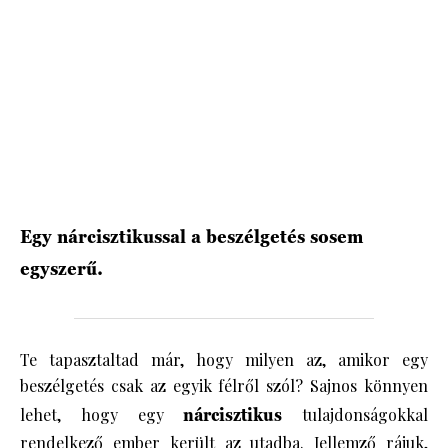
HÍRLEVÉL
Egy nárcisztikussal a beszélgetés sosem
egyszerű.
Te tapasztaltad már, hogy milyen az, amikor egy
beszélgetés csak az egyik félről szól? Sajnos könnyen
lehet, hogy egy
nárcisztikus
tulajdonságokkal
rendelkező ember került az utadba. Jellemző rájuk,