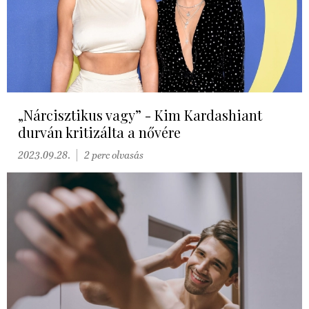
„Nárcisztikus vagy” - Kim Kardashiant
durván kritizálta a nővére
2023.09.28.
2 perc olvasás