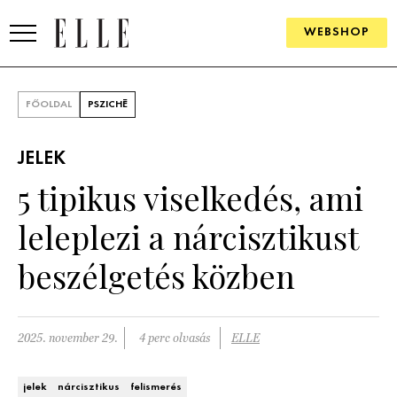
WEBSHOP
DIVAT
FŐOLDAL
PSZICHÉ
ELLE DIGITAL
JELEK
GOURMET AWARDS
5 tipikus viselkedés, ami
SZÉPSÉG
leleplezi a nárcisztikust
KULTÚRA
beszélgetés közben
PSZICHÉ
2025. november 29.
4 perc olvasás
ELLE
ÉLETMÓD
PÁRKAPCSOLAT
jelek
nárcisztikus
felismerés