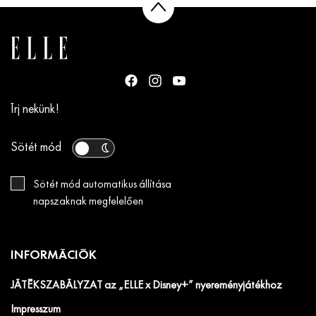
Írj nekünk!
Sötét mód
Sötét mód automatikus állítása
napszaknak megfelelően
INFORMÁCIÓK
JÁTÉKSZABÁLYZAT az „ELLE x Disney+” nyereményjátékhoz
Impresszum