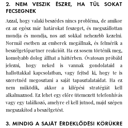
2. NEM VESZIK ÉSZRE, HA TÚL SOKAT
FECSEGNEK
Azzal, hogy valaki beszédes nincs probléma, de amikor
ez az egész már határokat feszeget, és megszállottan
mondja és mondja, nos azt sokkal nehezebb kezelni.
Normál esetben az emberek megállnak, és felmérik a
beszélgetőpartner reakcióit. Ha ez sosem történik meg,
komolyabb dolog állhat a háttérben. Óvatosan próbáld
jelezni, hogy neked is vannak gondolataid a
hallottakkal kapcsolatban, vagy fejtsd ki, hogy te is
szeretnéd megosztani a saját tapasztalataidat. Ha ez
nem működik, akkor a kilépési stratégiát kell
alkalmaznod. Ez lehet egy előre ütemezett telefonhívás
vagy egy találkozó, amelyre el kell jutnod, majd szépen
megszakítod a beszélgetést.
3. MINDIG A SAJÁT ÉRDEKLŐDÉSI KÖRÜKRE