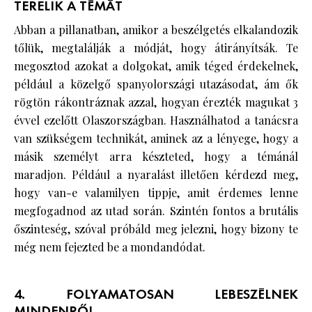
TERELIK A TÉMÁT
Abban a pillanatban, amikor a beszélgetés elkalandozik
tőlük, megtalálják a módját, hogy átirányítsák. Te
megosztod azokat a dolgokat, amik téged érdekelnek,
például a közelgő spanyolországi utazásodat, ám ők
rögtön rákontráznak azzal, hogyan érezték magukat 3
évvel ezelőtt Olaszországban. Használhatod a tanácsra
van szükségem technikát, aminek az a lényege, hogy a
másik személyt arra készteted, hogy a témánál
maradjon. Például a nyaralást illetően kérdezd meg,
hogy van-e valamilyen tippje, amit érdemes lenne
megfogadnod az utad során. Szintén fontos a brutális
őszinteség, szóval próbáld meg jelezni, hogy bizony te
még nem fejezted be a mondandódat.
4. FOLYAMATOSAN LEBESZÉLNEK
MINDENRŐL