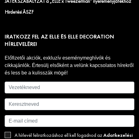
JÁTÉKSZABÁLYZAT a „ELLE x Tweezerman” nyereményjátékhoz
Hirdetési ÁSZF
IRATKOZZ FEL AZ ELLE ÉS ELLE DECORATION
HÍRLEVELÉRE!
Előfizetői akciók, exkluzív eseménymeghívók és
cikkajánlók. Értesülj elsőként a velünk kapcsolatos hírekről
és less be a kulisszák mögé!
Adatkezelési
A hírlevél feliratkozáshoz ell kell fogadnod az