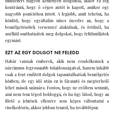
mindezért nagyon keményen dolgoztál, akkor rá fog
kontrázni, hogy ő céges autót is kapott, amikor egy
nagyobb pozícióhoz jutott. A legjobb, amit tehetsz, ha
közlöd, hogy egyáltalán nincs ínyedre az, hogy a
beszélgetéseitek versennyé alakulnak, és örülnél, ha
anélkül oszthatnátok meg dolgokat, hogy felülmúljátok
egymást.
EZT AZ EGY DOLGOT NE FELEDD
Habár vannak emberek, akik nem rendelkeznek a
nárcizmus legrosszabb tulajdonságaival, hanem inkább
csak a fent említett dolgok tapasztalhatóak beszélgetés
közben, de egy idő után ez is fárasztó és megterhelő
lehet mások számára. Fontos, hogy ne erőltess semmit,
ami nem tesz téged boldoggá, és ha úgy látod, hogy az
illető a jelzések ellenére sem képes változtatni a
viselkedésén, akkor jobban teszed, ha továbblépsz.