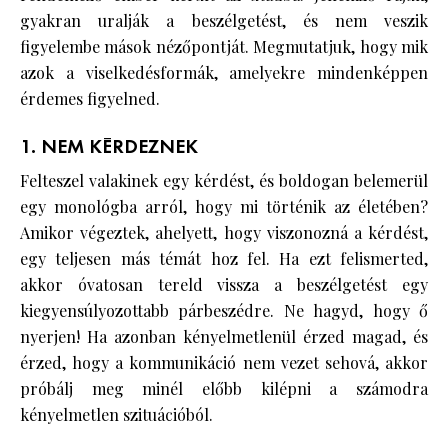
gyakran uralják a beszélgetést, és nem veszik
figyelembe mások nézőpontját. Megmutatjuk, hogy mik
azok a viselkedésformák, amelyekre mindenképpen
érdemes figyelned.
1. NEM KÉRDEZNEK
Felteszel valakinek egy kérdést, és boldogan belemerül
egy monológba arról, hogy mi történik az életében?
Amikor végeztek, ahelyett, hogy viszonozná a kérdést,
egy teljesen más témát hoz fel. Ha ezt felismerted,
akkor óvatosan tereld vissza a beszélgetést egy
kiegyensúlyozottabb párbeszédre. Ne hagyd, hogy ő
nyerjen! Ha azonban kényelmetlenül érzed magad, és
érzed, hogy a kommunikáció nem vezet sehová, akkor
próbálj meg minél előbb kilépni a számodra
kényelmetlen szituációból.