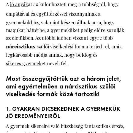
A
jó anyák
at az különbözteti meg a többségtől, hogy
empátiával és
együttérzéssel viszonyulnak
a
gyermekükhöz, valamint készen állnak arra, hogy
magukat háttérbe, a gyermeküket pedig előre sorolják
az életükben. Az utóbbi időben viszont egyre több
nárcisztikus
szülői viselkedési forma terjedt el, ami a
legkárosabb módja annak, hogy boldog és
sikeres gyermek
et nevelj fel.
Most összegyűjtöttük azt a három jelet,
ami egyértelműen a nárcisztikus szülői
viselkedés formák közé tartozik!
1. GYAKRAN DICSEKEDNEK A GYERMEKÜK
JÓ EREDMÉNYEIRŐL
A gyermek sikereire való büszkeség fantasztikus érzés,