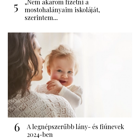
„Nem akarom fizetni a
5
mostohalányaim iskoláját,
szerintem...
6
A legnépszerűbb lány- és fiúnevek
2024-ben