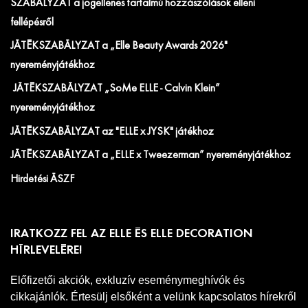
SZABÁLYZAT a jogellenes tartalmú hozzászólások elleni
fellépésről
JÁTÉKSZABÁLYZAT a „Elle Beauty Awards 2026"
nyereményjátékhoz
JÁTÉKSZABÁLYZAT „SoMe ELLE - Calvin Klein”
nyereményjátékhoz
JÁTÉKSZABÁLYZAT az "ELLE x JYSK" játékhoz
JÁTÉKSZABÁLYZAT a „ELLE x Tweezerman” nyereményjátékhoz
Hirdetési ÁSZF
IRATKOZZ FEL AZ ELLE ÉS ELLE DECORATION
HÍRLEVELÉRE!
Előfizetői akciók, exkluzív eseménymeghívók és
cikkajánlók. Értesülj elsőként a velünk kapcsolatos hírekről