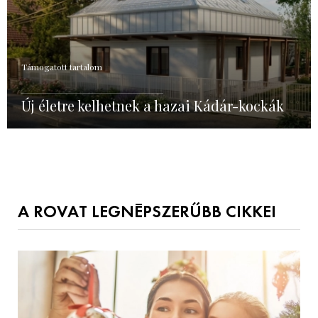
Támogatott tartalom
Új életre kelhetnek a hazai Kádár-kockák
A ROVAT LEGNÉPSZERŰBB CIKKEI