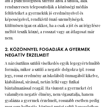
ám a pszichológusok szerint azok a szülők, akik
rendszeresen teleposztolják a közösségi médiás
felületeiket a gyermekük jó eredményeivel és
képességeivel, rendkívül önző személyiségek.
Különösen igaz ez akkor, ha a csak a jót és az irigylésre
méltót teszik közzé, a rosszat vagy az átlagosat már
nem.
2. KÖZÖNNYEL FOGADJÁK A GYERMEK
NEGATÍV ÉRZELMEIT
A nárcisztikus szülői viselkedés egyik legegyértelműbb
formája, mikor a szülő a negatív dolgokra (pl. rossz
jegy, rossz eredmény az iskolából) önmagából kikelve,
kiabálással, sírással, netán lelki vagy fizikai
bántalmazással reagál. Ha viszont a gyermeket éri
valamilyen negatív élmény, nem vigasztalja, hanem
gyalázza a gyermek érzelmeit, rosszabb esetben pedig
meg sem hallgatja, közönyt mutat velük kapcsolatban.