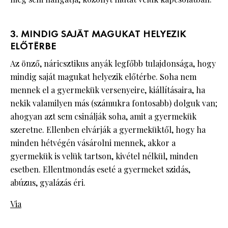
3. MINDIG SAJÁT MAGUKAT HELYEZIK
ELŐTÉRBE
Az önző, náricsztikus anyák legfőbb tulajdonsága, hogy
mindig saját magukat helyezik előtérbe. Soha nem
mennek el a gyermekük versenyeire, kiállításaira, ha
nekik valamilyen más (számukra fontosabb) dolguk van;
ahogyan azt sem csinálják soha, amit a gyermekük
szeretne. Ellenben elvárják a gyermeküktől, hogy ha
minden hétvégén vásárolni mennek, akkor a
gyermekük is velük tartson, kivétel nélkül, minden
esetben. Ellentmondás eseté a gyermeket szidás,
abúzus, gyalázás éri.
Via