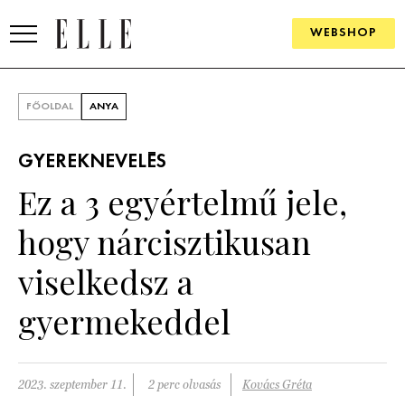
WEBSHOP
DIVAT
FŐOLDAL
ANYA
ELLE DIGITAL
GYEREKNEVELÉS
GOURMET AWARDS
Ez a 3 egyértelmű jele,
SZÉPSÉG
hogy nárcisztikusan
KULTÚRA
viselkedsz a
PSZICHÉ
gyermekeddel
ÉLETMÓD
2023. szeptember 11.
2 perc olvasás
Kovács Gréta
PÁRKAPCSOLAT