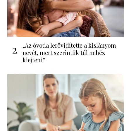
„Az óvoda lerövidítette a kislányom
2
nevét, mert szerintük túl nehéz
kiejteni”