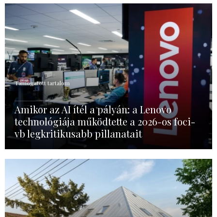
Támogatott tartalom
Amikor az AI ítél a pályán: a Lenovo
technológiája működtette a 2026-os foci-
vb legkritikusabb pillanatait