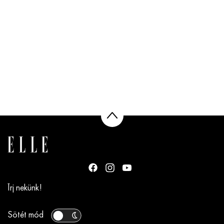
Írj nekünk!
Sötét mód