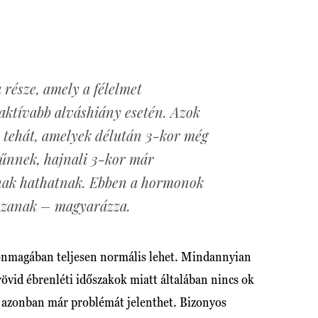
 része, amely a félelmet
eaktívabb alváshiány esetén. Azok
 tehát, amelyek délután 3-kor még
tűnnek, hajnali 3-kor már
snak hathatnak. Ebben a hormonok
tszanak – magyarázza.
 önmagában teljesen normális lehet. Mindannyian
rövid ébrenléti időszakok miatt általában nincs ok
 azonban már problémát jelenthet. Bizonyos