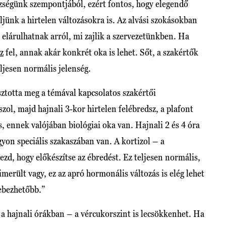
szségünk szempontjából, ezért fontos, hogy elegendő
jünk a hirtelen változásokra is. Az alvási szokásokban
elárulhatnak arról, mi zajlik a szervezetünkben. Ha
z
fel, annak akár konkrét oka is lehet. Sőt, a szakértők
eljesen normális jelenség.
totta meg a témával kapcsolatos szakértői
zol, majd hajnali 3-kor hirtelen felébredsz, a plafont
, ennek valójában biológiai oka van. Hajnali 2 és 4 óra
gyon speciális szakaszában van. A kortizol – a
d, hogy előkészítse az ébredést. Ez teljesen normális,
merült vagy, ez az apró hormonális változás is elég lehet
sebezhetőbb.”
a hajnali órákban – a vércukorszint is lecsökkenhet. Ha