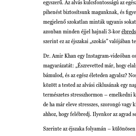
egyszerű. Az alvás kulcsfontosságú az egé
pihenést biztosítsunk magunknak, és figyel
megjelenő szokatlan minták ugyanis sokat 
azonban minden éjjel hajnali 3-kor
ébreds
szerint ez az éjszakai „szokás” valójában t
Dr. Amir Khan egy Instagram-videóban osz
magyarázatát: „Észrevetted már, hogy elals
bámulod, és az egész életeden agyalsz? Nos
között a tested az alvási ciklusának egy na
természetes stresszhormon – emelkedni kez
de ha már eleve stresszes, szorongó vagy ki
ahhoz, hogy felébredj. Ilyenkor az agyad 
Szerinte az éjszaka folyamán – különösen 