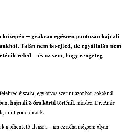
ka közepén – gyakran egészen pontosan hajnali
lmukból. Talán nem is sejted, de egyáltalán nem
rténik veled – és az sem, hogy rengeteg
felébred éjszaka, egy orvos szerint azonban sokaknál
tban,
hajnali 3 óra körül
történik mindez. Dr. Amir
bb, mint gondolnánk.
k a pihentető alvásra – ám ez néha mégsem olyan