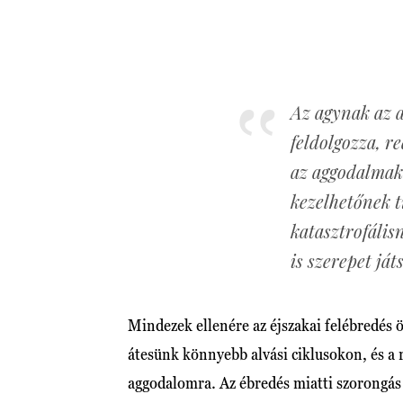
Az agynak az a
feldolgozza, r
az aggodalmak
kezelhetőnek 
katasztrofáli
is szerepet já
Mindezek ellenére az éjszakai felébredés
átesünk könnyebb alvási ciklusokon, és a 
aggodalomra. Az ébredés miatti szorongás