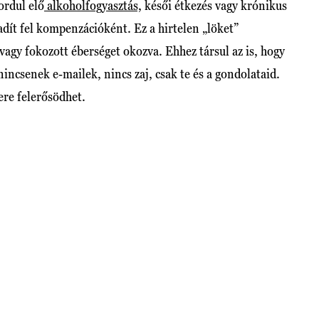
ordul elő
alkoholfogyasztás,
késői étkezés vagy krónikus
badít fel kompenzációként. Ez a hirtelen „löket”
vagy fokozott éberséget okozva. Ehhez társul az is, hogy
incsenek e-mailek, nincs zaj, csak te és a gondolataid.
ere felerősödhet.