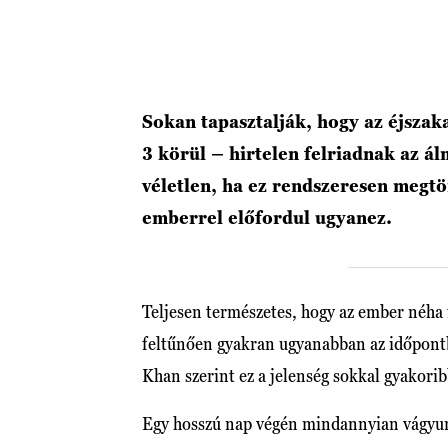
Sokan tapasztalják, hogy az éjsza
3 körül – hirtelen felriadnak az á
véletlen, ha ez rendszeresen megtö
emberrel előfordul ugyanez.
Teljesen természetes, hogy az ember néha
feltűnően gyakran ugyanabban az időpon
Khan szerint ez a jelenség sokkal gyakori
Egy hosszú nap végén mindannyian vágyun