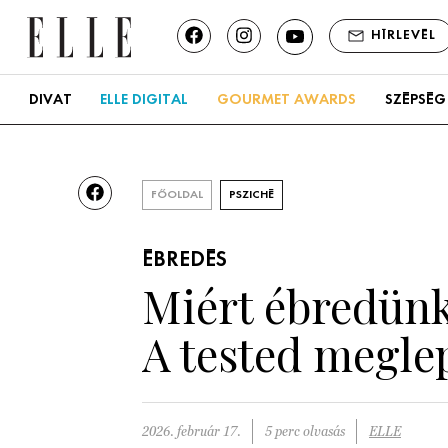
HÍRLEVÉL
DIVAT
ELLE DIGITAL
GOURMET AWARDS
SZÉPSÉG
FŐOLDAL
PSZICHÉ
ÉBREDÉS
Miért ébredünk 
A tested meglep
2026. február 17.
5 perc olvasás
ELLE