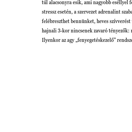
túl alacsonyra esik, ami nagyobb eséllyel f
stressz esetén, a szervezet adrenalint sza
felébreszthet bennünket, heves szívverést 
hajnali 3-kor nincsenek zavaró tényezők: n
Ilyenkor az agy „fenyegetéskezelő” rendsz