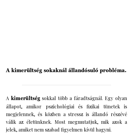
HÍRLEVÉL
A kimerültség sokaknál állandósuló probléma.
A
kimerültség
sokkal több a fáradtságnál. Egy olyan
állapot, amikor pszichológiai és fizikai tünetek is
megjelennek, és közben a stressz is állandó részévé
válik az életünknek. Most megmutatjuk, mik azok a
jelek, amiket nem szabad figyelmen kívül hagyni.