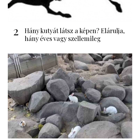
2
Hány kutyát látsz a képen? Elárulja,
hány éves vagy szellemileg