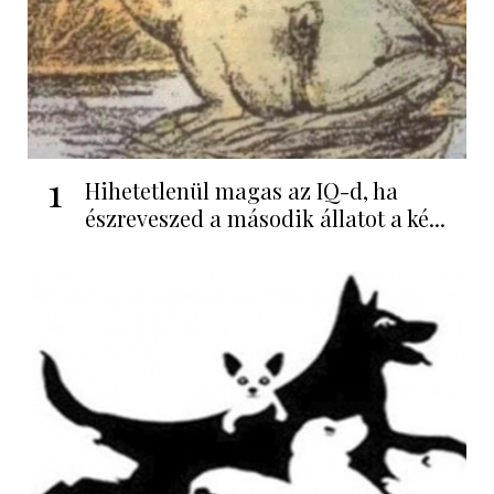
1
Hihetetlenül magas az IQ-d, ha
észreveszed a második állatot a ké...