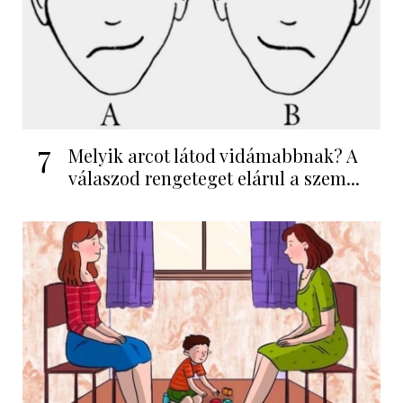
7
Melyik arcot látod vidámabbnak? A
válaszod rengeteget elárul a szem...