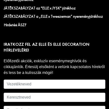
nyereményjátékhoz
JÁTÉKSZABÁLYZAT az "ELLE x JYSK" játékhoz
JÁTÉKSZABÁLYZAT a „ELLE x Tweezerman” nyereményjátékhoz
Hirdetési ÁSZF
IRATKOZZ FEL AZ ELLE ÉS ELLE DECORATION
HÍRLEVELÉRE!
Előfizetői akciók, exkluzív eseménymeghívók és
cikkajánlók. Értesülj elsőként a velünk kapcsolatos hírekről
és less be a kulisszák mögé!