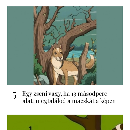
5
Egy zseni vagy, ha 13 másodperc
alatt megtalálod a macskát a képen