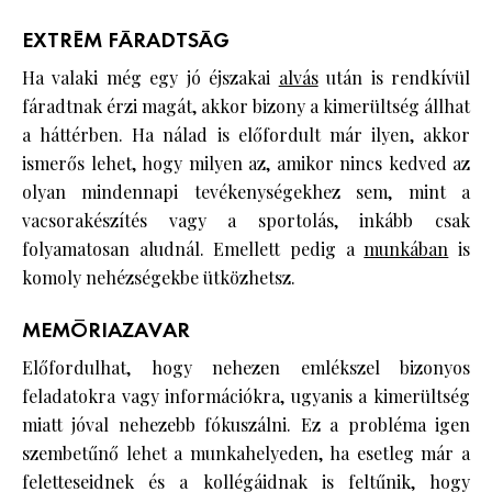
EXTRÉM FÁRADTSÁG
Ha valaki még egy jó éjszakai
alvás
után is rendkívül
fáradtnak érzi magát, akkor bizony a kimerültség állhat
a háttérben. Ha nálad is előfordult már ilyen, akkor
ismerős lehet, hogy milyen az, amikor nincs kedved az
olyan mindennapi tevékenységekhez sem, mint a
vacsorakészítés vagy a sportolás, inkább csak
folyamatosan aludnál. Emellett pedig a
munkában
is
komoly nehézségekbe ütközhetsz.
MEMÓRIAZAVAR
Előfordulhat, hogy nehezen emlékszel bizonyos
feladatokra vagy információkra, ugyanis a kimerültség
miatt jóval nehezebb fókuszálni. Ez a probléma igen
szembetűnő lehet a munkahelyeden, ha esetleg már a
feletteseidnek és a kollégáidnak is feltűnik, hogy