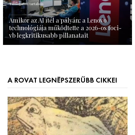
Támogatott tartalom
Amikor az AI ítél a pályán: a Lenovo
technológiája működtette a 2026-os foci-
vb legkritikusabb pillanatait
A ROVAT LEGNÉPSZERŰBB CIKKEI