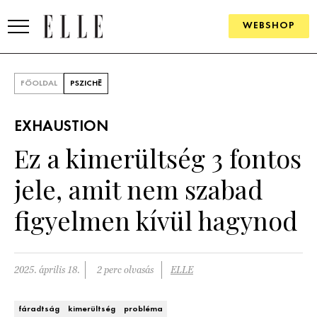
WEBSHOP
DIVAT
FŐOLDAL
PSZICHÉ
ELLE DIGITAL
EXHAUSTION
GOURMET AWARDS
Ez a kimerültség 3 fontos
SZÉPSÉG
jele, amit nem szabad
KULTÚRA
figyelmen kívül hagynod
PSZICHÉ
2025. április 18.
2 perc olvasás
ELLE
ÉLETMÓD
PÁRKAPCSOLAT
fáradtság
kimerültség
probléma