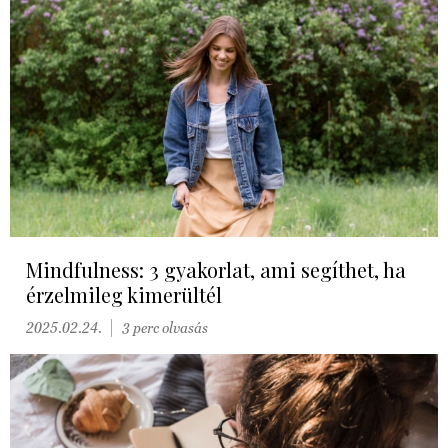
Mindfulness: 3 gyakorlat, ami segíthet, ha
érzelmileg kimerültél
2025.02.24.
3 perc olvasás