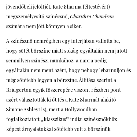
jövendőbeli jelöltjét, Kate Sharma féltestévért)
megszemélyesítő színésznő,
Charithra Chandran
számára nem jött könnyen a siker.
A színésznő nemrégiben egy interjúban vallotta be,
hogy sötét bőrszíne miatt sokáig egyáltalán nem jutott
semmilyen színészi munkához; a napra pedig
egyáltalán nem ment azért, hogy nehogy lebarnuljon és
még sötétebb legyen a bőrszíne. Állítása szerint a
Bridgerton egyik főszerepére viszont részben pont
azért választották ki őt (és a Kate Sharmát alakító
Simone Ashleyt is), mert a Hollywoodban
foglalkoztatott „klasszikus” indiai színésznőkhöz
képest árnyalatokkal sötétebb volt a bőrszínük.