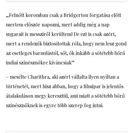
„Felnőtt koromban csak a Bridgerton forgatása előtt
mertem először napozni, mert addig még a nap
sugarait is messziről kerültem! De ezt is csak azért,
mert a rendezők biztosítottak róla, hogy nem lesz gond
az esetleges barnulástól, sőt, ők inkább a sötétebb bőrű
indiai színésznőkre kíváncsiak”
– mesélte Charithra, aki azért vállalta ilyen nyíltan a
történetét, mert hisz abban, hogy a filmipar is jelentős
átalakuláson megy keresztül, ami miatt a sötétebb bőrű
színésznőknek is egyre több szerep fog jutni.