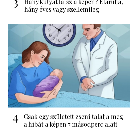
3
Hány kutyát látsz a képen? Elárulja,
hány éves vagy szellemileg
4
Csak egy született zseni találja meg
a hibát a képen 7 másodperc alatt