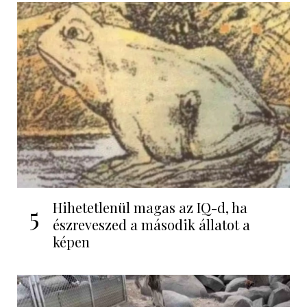
Hihetetlenül magas az IQ-d, ha
5
észreveszed a második állatot a
képen