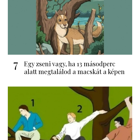
7
Egy zseni vagy, ha 13 másodperc
alatt megtalálod a macskát a képen