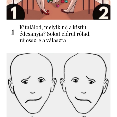
Kitalálod, melyik nő a kisfiú
1
édesanyja? Sokat elárul rólad,
rájössz-e a válaszra