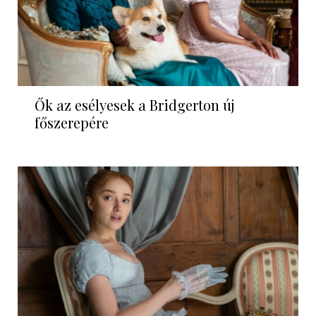
Ők az esélyesek a Bridgerton új
főszerepére