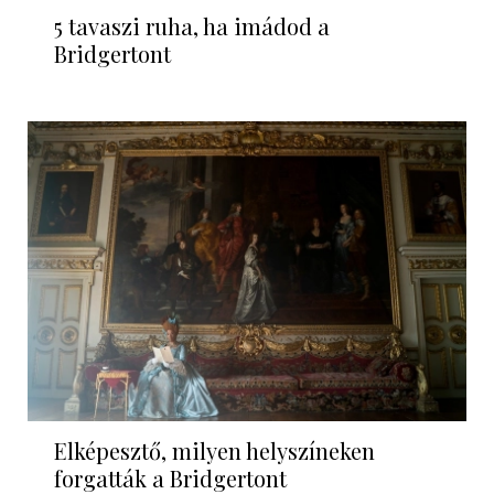
5 tavaszi ruha, ha imádod a
Bridgertont
Elképesztő, milyen helyszíneken
forgatták a Bridgertont