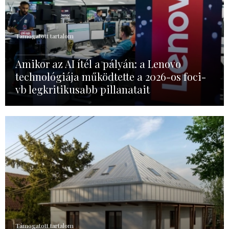
Támogatott tartalom
Amikor az AI ítél a pályán: a Lenovo
technológiája működtette a 2026-os foci-
vb legkritikusabb pillanatait
Támogatott tartalom