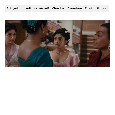
DECOR
Bridgerton
indiai színésznő
Charithra Chandran
Edwina Sharma
Hírek
HOROSZKÓP
Trendek
SZTÁRHÍREK
Szobák
BUSINESS
Ötletek
ANYA
Szép terek
AWARDS
BEAUTY AWARDS
EVENT
WEBSHOP