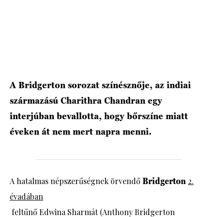
HÍRLEVÉL
A Bridgerton sorozat színésznője, az indiai
származású Charithra Chandran egy
interjúban bevallotta, hogy bőrszíne miatt
éveken át nem mert napra menni.
A hatalmas népszerűségnek örvendő
Bridgerton
2.
évadában
feltűnő Edwina Sharmát (Anthony Bridgerton