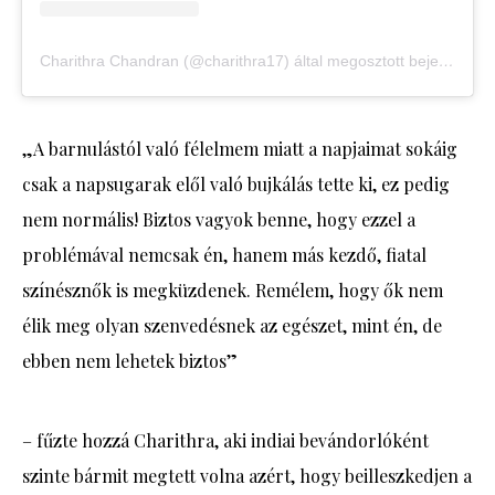
Charithra Chandran (@charithra17) által megosztott bejegyzés
„A barnulástól való félelmem miatt a napjaimat sokáig
csak a napsugarak elől való bujkálás tette ki, ez pedig
nem normális! Biztos vagyok benne, hogy ezzel a
problémával nemcsak én, hanem más kezdő, fiatal
színésznők is megküzdenek. Remélem, hogy ők nem
élik meg olyan szenvedésnek az egészet, mint én, de
ebben nem lehetek biztos”
– fűzte hozzá Charithra, aki indiai bevándorlóként
szinte bármit megtett volna azért, hogy beilleszkedjen a