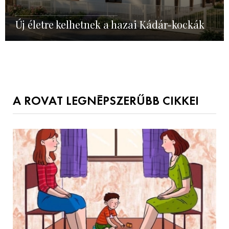
Új életre kelhetnek a hazai Kádár-kockák
A ROVAT LEGNÉPSZERŰBB CIKKEI