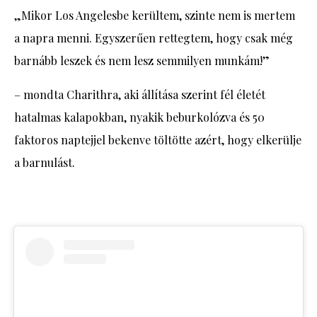
„Mikor Los Angelesbe kerültem, szinte nem is mertem
a napra menni. Egyszerűen rettegtem, hogy csak még
barnább leszek és nem lesz semmilyen munkám!”
– mondta Charithra, aki állítása szerint fél életét
hatalmas kalapokban, nyakik beburkolózva és 50
faktoros naptejjel bekenve töltötte azért, hogy elkerülje
a barnulást.