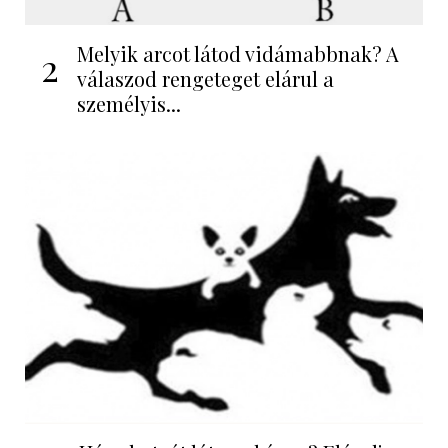
Melyik arcot látod vidámabbnak? A
2
válaszod rengeteget elárul a
személyis...