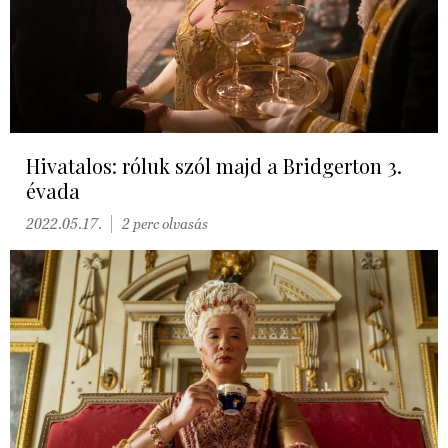
Hivatalos: róluk szól majd a Bridgerton 3.
évada
2022.05.17.
2 perc olvasás