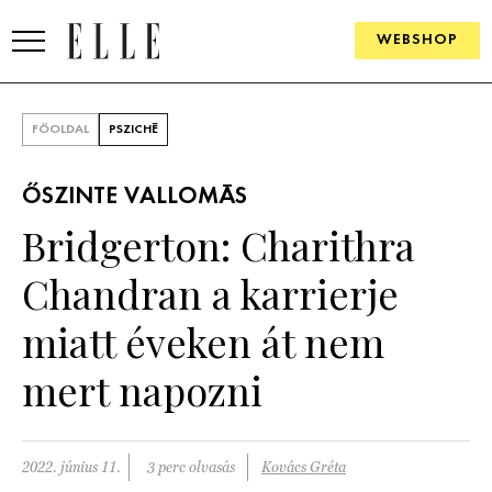
WEBSHOP
DIVAT
FŐOLDAL
PSZICHÉ
ELLE DIGITAL
ŐSZINTE VALLOMÁS
GOURMET AWARDS
Bridgerton: Charithra
SZÉPSÉG
Chandran a karrierje
KULTÚRA
miatt éveken át nem
PSZICHÉ
mert napozni
ÉLETMÓD
2022. június 11.
3 perc olvasás
Kovács Gréta
PÁRKAPCSOLAT