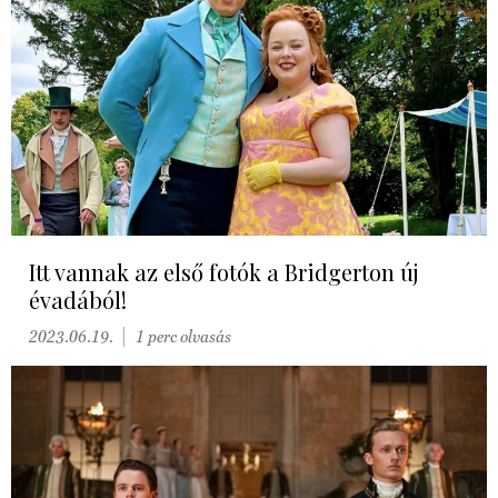
Itt vannak az első fotók a Bridgerton új
évadából!
2023.06.19.
1 perc olvasás