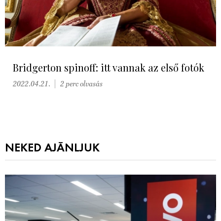
Bridgerton spinoff: itt vannak az első fotók
2022.04.21.
2 perc olvasás
NEKED AJÁNLJUK