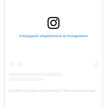
A bejegyzés megtekintése az Instagramon
Charithra Chandran (@charithra17) által megosztott bejegyzés