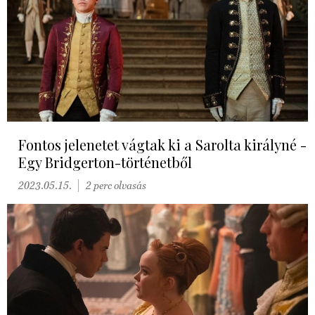
Fontos jelenetet vágtak ki a Sarolta királyné -
Egy Bridgerton-történetből
2023.05.15.
2 perc olvasás