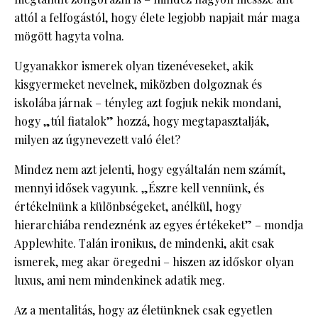
attól a felfogástól, hogy élete legjobb napjait már maga
mögött hagyta volna.
Ugyanakkor ismerek olyan tizenéveseket, akik
kisgyermeket nevelnek, miközben dolgoznak és
iskolába járnak – tényleg azt fogjuk nekik mondani,
hogy „túl fiatalok” hozzá, hogy megtapasztalják,
milyen az úgynevezett való élet?
Mindez nem azt jelenti, hogy egyáltalán nem számít,
mennyi idősek vagyunk. „Észre kell vennünk, és
értékelnünk a különbségeket, anélkül, hogy
hierarchiába rendeznénk az egyes értékeket” – mondja
Applewhite. Talán ironikus, de mindenki, akit csak
ismerek, meg akar öregedni – hiszen az időskor olyan
luxus, ami nem mindenkinek adatik meg.
Az a mentalitás, hogy az életünknek csak egyetlen