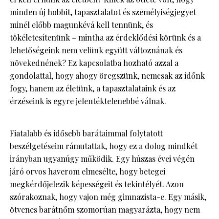
minden új hobbit, tapasztalatot és személyiségjegyet
minél előbb magunkévá kell tennünk, és
tökéletesítenünk – mintha az érdeklődési körünk és a
lehetőségeink nem velünk együtt változnának és
növekednének? Ez kapcsolatba hozható azzal a
gondolattal, hogy ahogy öregszünk, nemcsak az időnk
fogy, hanem az életünk, a tapasztalataink és az
érzéseink is egyre jelentéktelenebbé válnak.
Fiatalabb és idősebb barátaimmal folytatott
beszélgetéseim rámutattak, hogy ez a dolog mindkét
irányban ugyanúgy működik. Egy húszas évei végén
járó orvos haverom elmesélte, hogy betegei
megkérdőjelezik képességeit és tekintélyét. Azon
szórakoznak, hogy vajon még gimnazista-e. Egy másik,
ötvenes barátnőm szomorúan magyarázta, hogy nem