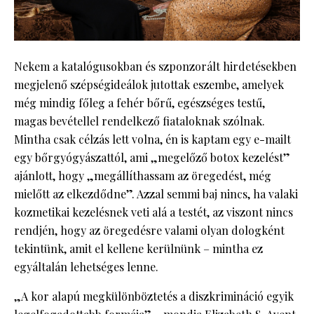
Nekem a katalógusokban és szponzorált hirdetésekben
megjelenő szépségideálok jutottak eszembe, amelyek
még mindig főleg a fehér bőrű, egészséges testű,
magas bevétellel rendelkező fiataloknak szólnak.
Mintha csak célzás lett volna, én is kaptam egy e-mailt
egy bőrgyógyászattól, ami „megelőző botox kezelést”
ajánlott, hogy „megállíthassam az öregedést, még
mielőtt az elkezdődne”. Azzal semmi baj nincs, ha valaki
kozmetikai kezelésnek veti alá a testét, az viszont nincs
rendjén, hogy az öregedésre valami olyan dologként
tekintünk, amit el kellene kerülnünk – mintha ez
egyáltalán lehetséges lenne.
„A kor alapú megkülönböztetés a diszkrimináció egyik