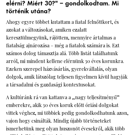
elérni? Miért 30?" – gondolkodtam. Mi
történik utána?
Ahogy egyre többet kutattam a fiatal felnőttkort, és
azokat a változásokat, amiken ezalatt
keresztülmegyünk, rájöttem, mennyire ártalmas a
fiatalság ajnározása – még a fiatalok számára is. Ezt
számos dolog támasztja alá. Több listát találhatunk
arról, mi mindent kellene elérnünk 30 éves korunkra.
Ezeken szerepel házvásárlás, gyerekvállalás, olyan
dolgok, amik látszólag teljesen figyelmen kívül hagyják
a társadalmi és gazdasági kontextusokat.
A kultúránk rá van kattanva a „nagy teljesítményű”
emberekre, akik 30 éves koruk előtt óriási dolgokat
vittek véghez, mi többiek pedig gondolkodhatunk azon,
vajon hogy csinálták. Mindig újabb történeteket
ismerhetünk meg olyan huszonöt évesekről, akik több