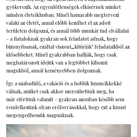
gyökerezik. Az egyenlőtlenségek elkísérnek minket
minden életciklusban. Minél hamarabb megtervezi
valaki az életét, annál előbb kezdhet el az adott
területen dolgozni, és annál több munkát tud elvállalni
– a fiataloknak gyakran sok feladatot adnak, hogy
bizonyítsanak, ezáltal viszont„kitúrják" feladataikból az
idősebbeket. Minél gyakrabban hallják, hogy csak
meghatározott idejük van a legtöbbet kihozni
magukból, annál keményebben dolgoznak.
Így a szabadidő, a vakáció és a hobbik luxuscikkekké
válnak, amiket csak akkor szerezhetünk meg, ha
már elértünk valamit – gyakran azonban később sem
rendelkezünk olyan erőforrásokkal, hogy ezt a luxust
megengedhessük magunknak.