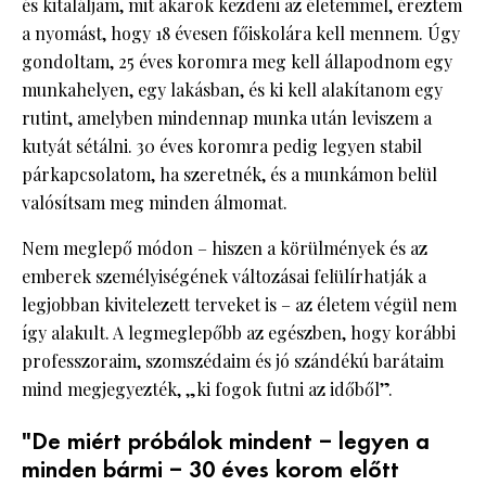
és kitaláljam, mit akarok kezdeni az életemmel, éreztem
a nyomást, hogy 18 évesen főiskolára kell mennem. Úgy
gondoltam, 25 éves koromra meg kell állapodnom egy
munkahelyen, egy lakásban, és ki kell alakítanom egy
rutint, amelyben mindennap munka után leviszem a
kutyát sétálni. 30 éves koromra pedig legyen stabil
párkapcsolatom, ha szeretnék, és a munkámon belül
valósítsam meg minden álmomat.
Nem meglepő módon – hiszen a körülmények és az
emberek személyiségének változásai felülírhatják a
legjobban kivitelezett terveket is – az életem végül nem
így alakult. A legmeglepőbb az egészben, hogy korábbi
professzoraim, szomszédaim és jó szándékú barátaim
mind megjegyezték, „ki fogok futni az időből”.
"De miért próbálok mindent – legyen a
minden bármi – 30 éves korom előtt