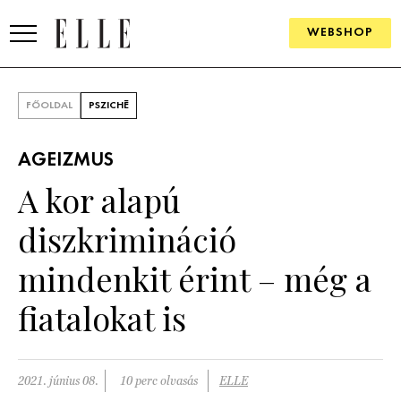
WEBSHOP
DIVAT
FŐOLDAL
PSZICHÉ
ELLE DIGITAL
AGEIZMUS
GOURMET AWARDS
A kor alapú
SZÉPSÉG
diszkrimináció
KULTÚRA
mindenkit érint – még a
PSZICHÉ
fiatalokat is
ÉLETMÓD
2021. június 08.
10 perc olvasás
ELLE
PÁRKAPCSOLAT