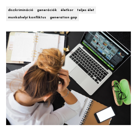
DECOR
diszkrimináció
generációk
életkor
teljes élet
munkahelyi konfliktus
generation gap
Hírek
HOROSZKÓP
Trendek
SZTÁRHÍREK
Szobák
BUSINESS
Ötletek
ANYA
Szép terek
AWARDS
BEAUTY AWARDS
EVENT
WEBSHOP