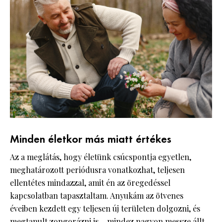
Minden életkor más miatt értékes
Az a meglátás, hogy életünk csúcspontja egyetlen,
meghatározott periódusra vonatkozhat, teljesen
ellentétes mindazzal, amit én az öregedéssel
kapcsolatban tapasztaltam. Anyukám az ötvenes
éveiben kezdett egy teljesen új területen dolgozni, és
megtanult zongorázni is – mindez nagyon messze állt