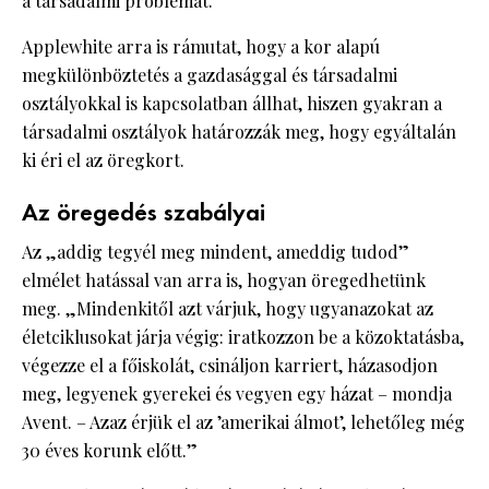
a társadalmi problémát.
Applewhite arra is rámutat, hogy a kor alapú
megkülönböztetés a gazdasággal és társadalmi
osztályokkal is kapcsolatban állhat, hiszen gyakran a
társadalmi osztályok határozzák meg, hogy egyáltalán
ki éri el az öregkort.
Az öregedés szabályai
Az „addig tegyél meg mindent, ameddig tudod”
elmélet hatással van arra is, hogyan öregedhetünk
meg. „Mindenkitől azt várjuk, hogy ugyanazokat az
életciklusokat járja végig: iratkozzon be a közoktatásba,
végezze el a főiskolát, csináljon karriert, házasodjon
meg, legyenek gyerekei és vegyen egy házat – mondja
Avent. – Azaz érjük el az ’amerikai álmot’, lehetőleg még
30 éves korunk előtt.”