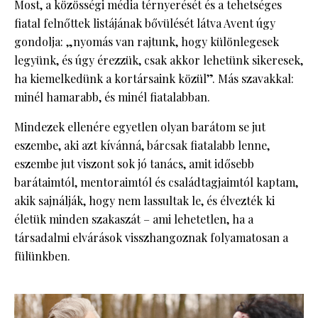
Most, a közösségi média térnyerését és a tehetséges
fiatal felnőttek listájának bővülését látva Avent úgy
gondolja: „nyomás van rajtunk, hogy különlegesek
legyünk, és úgy érezzük, csak akkor lehetünk sikeresek,
ha kiemelkedünk a kortársaink közül”. Más szavakkal:
minél hamarabb, és minél fiatalabban.
Mindezek ellenére egyetlen olyan barátom se jut
eszembe, aki azt kívánná, bárcsak fiatalabb lenne,
eszembe jut viszont sok jó tanács, amit idősebb
barátaimtól, mentoraimtól és családtagjaimtól kaptam,
akik sajnálják, hogy nem lassultak le, és élvezték ki
életük minden szakaszát – ami lehetetlen, ha a
társadalmi elvárások visszhangoznak folyamatosan a
fülünkben.