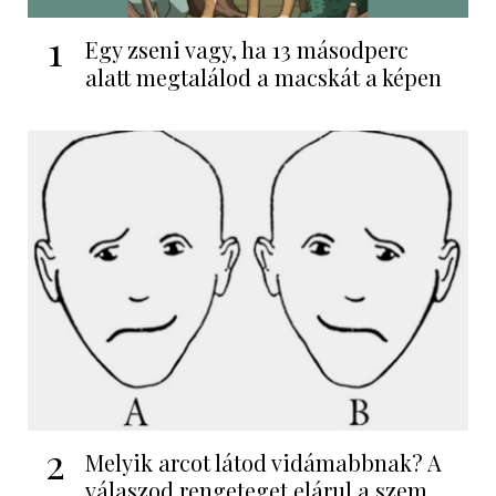
1
Egy zseni vagy, ha 13 másodperc
alatt megtalálod a macskát a képen
2
Melyik arcot látod vidámabbnak? A
válaszod rengeteget elárul a szem...