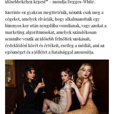
idősebbekéhez képest” – mondja Degges-White.
Szerinte ez gyakran megtörténik, nézzük csak meg a
cégeket, amelyek elvárják, hogy alkalmazottaik egy
bizonyos kor után nyugdíjba vonuljanak, vagy azokat a
marketing algoritmusokat, amelyek szándékosan
semmibe veszik az idősebb felnőttek szokásait,
érdeklődési körét és értékeit, esetleg a médiát, ami az
egészséget és a jóllétet a fiatalsággal azonosítja.