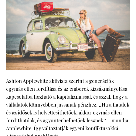
Ashton Applewhite aktivista szerint a generációk
egymás ellen fordítása és az emberek kizsákmányolása
kapcsolatba hozható a kapitalizmussal, és azzal, hogy a
vállalatok könnyebben jussanak pénzhez. „Ha a fiatalok
és az idősek is helyettesíthetőek, akkor egymás ellen
fordíthatóak, és agyonterhelhetőek lesznek” – mondja
Applewhite. Így változtatják egyéni konfliktusokká