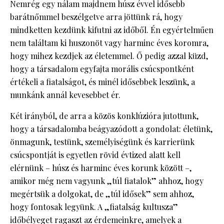
Nemrég egy nálam majdnem húsz évvel idősebb
barátnőmmel beszélgetve arra jöttünk rá, hogy
mindketten kezdünk kifutni az időből. Én egyértelműen
nem találtam ki huszonöt vagy harminc éves koromra,
hogy mihez kezdjek az életemmel. Ő pedig azzal küzd,
hogy a társadalom egyfajta morális csúcspontként
értékeli a fiatalságot, és minél idősebbek leszünk, a
munkánk annál kevesebbet ér.
Két irányból, de arra a közös konklúzióra jutottunk,
hogy a társadalomba beágyazódott a gondolat: életünk,
önmagunk, testünk, személyiségünk és karrierünk
csúcspontját is egyetlen rövid évtized alatt kell
elérnünk – húsz és harminc éves korunk között –,
amikor még nem vagyunk „túl fiatalok” ahhoz, hogy
megértsük a dolgokat, de „túl idősek” sem ahhoz,
hogy fontosak legyünk. A „fiatalság kultusza”
időbélyeget ragaszt az érdemeinkre, amelyek a