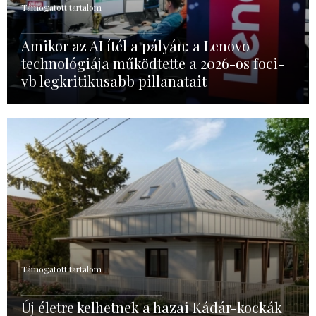
Támogatott tartalom
Amikor az AI ítél a pályán: a Lenovo
technológiája működtette a 2026-os foci-
vb legkritikusabb pillanatait
Támogatott tartalom
Új életre kelhetnek a hazai Kádár-kockák