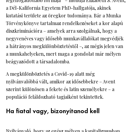
legelfogadottabb formája” – mondja Elizabeth S. Avent,
a Dél-Kalifornia Egyetem PhD-hallgatója, akinek
kutatási területe az öregkor tudománya. Bár a Munka
Törvénykönyve tartalmaz rendelkezéseket a kor alapú
diszkriminációra – amelyek arra szolgálnak, hogy a
negyvenéves vagy idősebb munkavállalókat megvédjék
a hátrányos megkülönböztetéstől –, az mégis jelen van
a munkahelyeken, mert maga a gondolat már mélyen
beágyazódott a társadalomba.
A megkülönböztetés a Covid-19 alatt még
nyilvánvalóbbá vált, amikor az idősebbekre – Avent
szerint különösen a fekete és latin személyekre – a
populáció feláldozható tagjaiként tekintettek.
Ha fiatal vagy, bizonyítanod kell
Nyilvánvaló, hogy az egész mélyen a kapitalizmusban