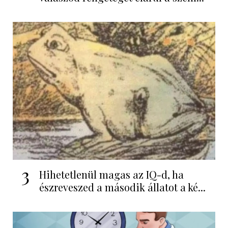
3
Hihetetlenül magas az IQ-d, ha
észreveszed a második állatot a ké...