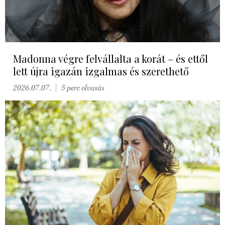
Madonna végre felvállalta a korát – és ettől
lett újra igazán izgalmas és szerethető
2026.07.07.
5 perc olvasás