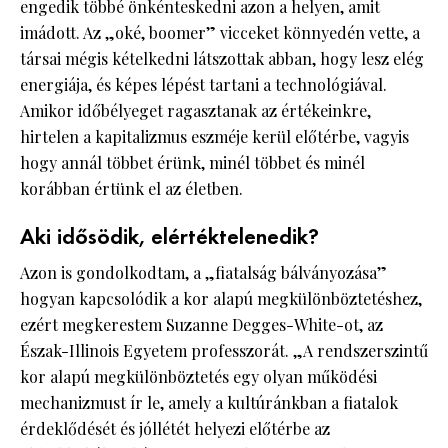
engedik többé önkénteskedni azon a helyen, amit
imádott. Az „oké, boomer” vicceket könnyedén vette, a
társai mégis kételkedni látszottak abban, hogy lesz elég
energiája, és képes lépést tartani a technológiával.
Amikor időbélyeget ragasztanak az értékeinkre,
hirtelen a kapitalizmus eszméje kerül előtérbe, vagyis
hogy annál többet érünk, minél többet és minél
korábban értünk el az életben.
Aki idősödik, elértéktelenedik?
Azon is gondolkodtam, a „fiatalság bálványozása”
hogyan kapcsolódik a kor alapú megkülönböztetéshez,
ezért megkerestem Suzanne Degges-White-ot, az
Észak-Illinois Egyetem professzorát. „A rendszerszintű
kor alapú megkülönböztetés egy olyan működési
mechanizmust ír le, amely a kultúránkban a fiatalok
érdeklődését és jóllétét helyezi előtérbe az