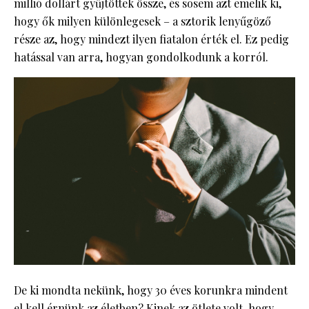
millió dollárt gyűjtöttek össze, és sosem azt emelik ki,
hogy ők milyen különlegesek – a sztorik lenyűgöző
része az, hogy mindezt ilyen fiatalon érték el. Ez pedig
hatással van arra, hogyan gondolkodunk a korról.
De ki mondta nekünk, hogy 30 éves korunkra mindent
el kell érnünk az életben? Kinek az ötlete volt, hogy