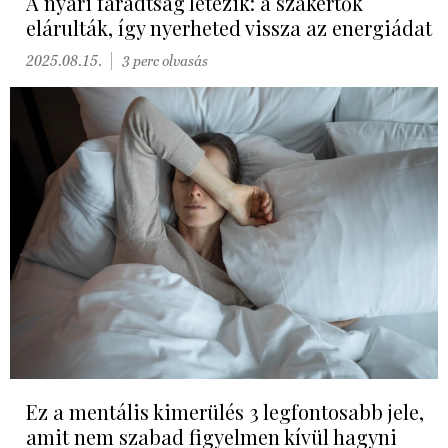
A nyári fáradtság létezik: a szakértők
elárulták, így nyerheted vissza az energiádat
2025.08.15.
3 perc olvasás
Ez a mentális kimerülés 3 legfontosabb jele,
amit nem szabad figyelmen kívül hagyni