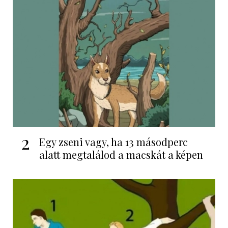
2
Egy zseni vagy, ha 13 másodperc
alatt megtalálod a macskát a képen