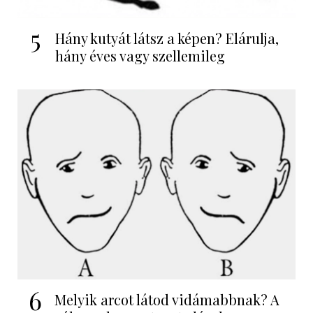
5
Hány kutyát látsz a képen? Elárulja,
hány éves vagy szellemileg
6
Melyik arcot látod vidámabbnak? A