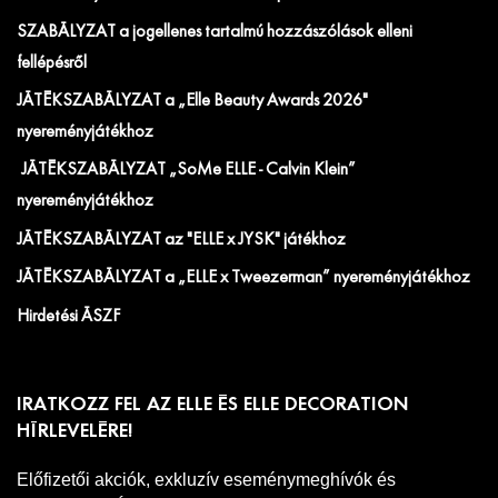
SZABÁLYZAT a jogellenes tartalmú hozzászólások elleni
fellépésről
JÁTÉKSZABÁLYZAT a „Elle Beauty Awards 2026"
nyereményjátékhoz
JÁTÉKSZABÁLYZAT „SoMe ELLE - Calvin Klein”
nyereményjátékhoz
JÁTÉKSZABÁLYZAT az "ELLE x JYSK" játékhoz
JÁTÉKSZABÁLYZAT a „ELLE x Tweezerman” nyereményjátékhoz
Hirdetési ÁSZF
IRATKOZZ FEL AZ ELLE ÉS ELLE DECORATION
HÍRLEVELÉRE!
Előfizetői akciók, exkluzív eseménymeghívók és