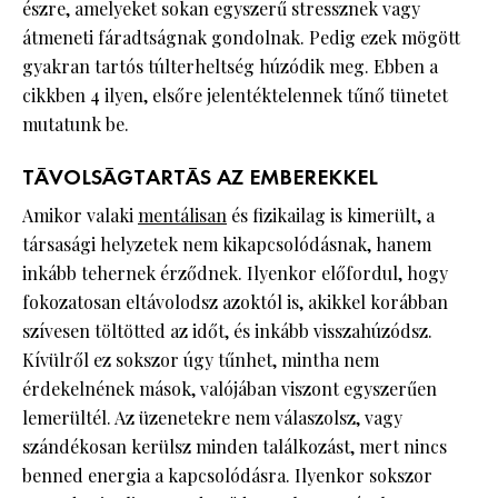
észre, amelyeket sokan egyszerű stressznek vagy
átmeneti fáradtságnak gondolnak. Pedig ezek mögött
gyakran tartós túlterheltség húzódik meg. Ebben a
cikkben 4 ilyen, elsőre jelentéktelennek tűnő tünetet
mutatunk be.
TÁVOLSÁGTARTÁS AZ EMBEREKKEL
Amikor valaki
mentálisan
és fizikailag is kimerült, a
társasági helyzetek nem kikapcsolódásnak, hanem
inkább tehernek érződnek. Ilyenkor előfordul, hogy
fokozatosan eltávolodsz azoktól is, akikkel korábban
szívesen töltötted az időt, és inkább visszahúzódsz.
Kívülről ez sokszor úgy tűnhet, mintha nem
érdekelnének mások, valójában viszont egyszerűen
lemerültél. Az üzenetekre nem válaszolsz, vagy
szándékosan kerülsz minden találkozást, mert nincs
benned energia a kapcsolódásra. Ilyenkor sokszor