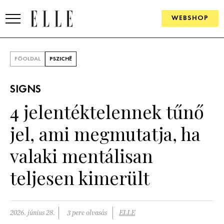
WEBSHOP
DIVAT
FŐOLDAL
PSZICHÉ
ELLE DIGITAL
SIGNS
GOURMET AWARDS
4 jelentéktelennek tűnő
SZÉPSÉG
jel, ami megmutatja, ha
KULTÚRA
valaki mentálisan
PSZICHÉ
teljesen kimerült
ÉLETMÓD
2026. június 28.
3 perc olvasás
ELLE
PÁRKAPCSOLAT