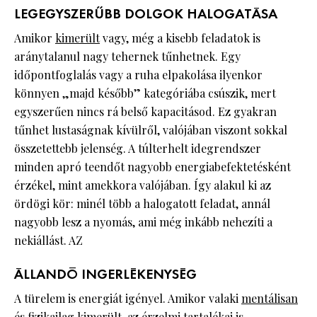
LEGEGYSZERŰBB DOLGOK HALOGATÁSA
Amikor
kimerült
vagy, még a kisebb feladatok is
aránytalanul nagy tehernek tűnhetnek. Egy
időpontfoglalás vagy a ruha elpakolása ilyenkor
könnyen „majd később” kategóriába csúszik, mert
egyszerűen nincs rá belső kapacitásod. Ez gyakran
tűnhet lustaságnak kívülről, valójában viszont sokkal
összetettebb jelenség. A túlterhelt idegrendszer
minden apró teendőt nagyobb energiabefektetésként
érzékel, mint amekkora valójában. Így alakul ki az
ördögi kör: minél több a halogatott feladat, annál
nagyobb lesz a nyomás, ami még inkább nehezíti a
nekiállást. AZ
ÁLLANDÓ INGERLÉKENYSÉG
A türelem is energiát igényel. Amikor valaki
mentálisan
és fizikailag kimerült, az érzelmi tartalékai is