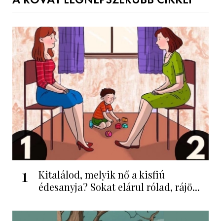
A ROVAT LEGNÉPSZERŰBB CIKKEI
1
Kitalálod, melyik nő a kisfiú
édesanyja? Sokat elárul rólad, rájö...