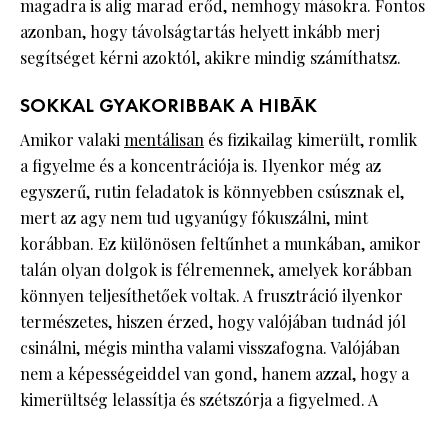
magadra is alig marad erőd, nemhogy másokra. Fontos
azonban, hogy távolságtartás helyett inkább merj
segítséget kérni azoktól, akikre mindig számíthatsz.
SOKKAL GYAKORIBBAK A HIBÁK
Amikor valaki
mentálisan
és fizikailag kimerült, romlik
a figyelme és a koncentrációja is. Ilyenkor még az
egyszerű, rutin feladatok is könnyebben csúsznak el,
mert az agy nem tud ugyanúgy fókuszálni, mint
korábban. Ez különösen feltűnhet a munkában, amikor
talán olyan dolgok is félremennek, amelyek korábban
könnyen teljesíthetőek voltak. A frusztráció ilyenkor
természetes, hiszen érzed, hogy valójában tudnád jól
csinálni, mégis mintha valami visszafogna. Valójában
nem a képességeiddel van gond, hanem azzal, hogy a
kimerültség lelassítja és szétszórja a figyelmed. A