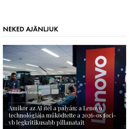
NEKED AJÁNLJUK
Támogatott tartalom
Amikor az AI ítél a pályán: a Lenovo
technológiája működtette a 2026-os foci-
vb legkritikusabb pillanatait