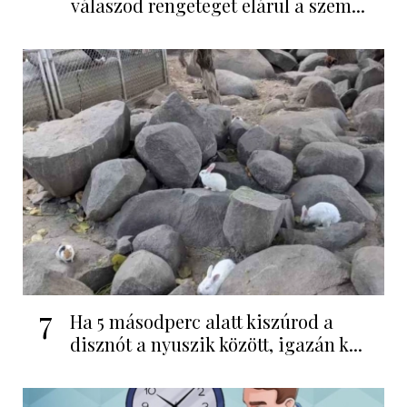
válaszod rengeteget elárul a szem...
7
Ha 5 másodperc alatt kiszúrod a
disznót a nyuszik között, igazán k...