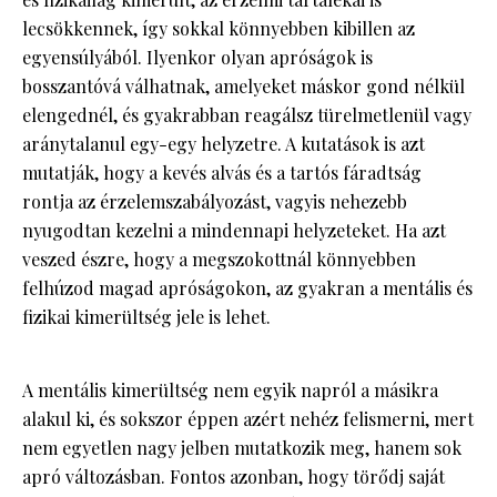
lecsökkennek, így sokkal könnyebben kibillen az
egyensúlyából. Ilyenkor olyan apróságok is
bosszantóvá válhatnak, amelyeket máskor gond nélkül
elengednél, és gyakrabban reagálsz türelmetlenül vagy
aránytalanul egy-egy helyzetre. A kutatások is azt
mutatják, hogy a kevés alvás és a tartós fáradtság
rontja az érzelemszabályozást, vagyis nehezebb
nyugodtan kezelni a mindennapi helyzeteket. Ha azt
veszed észre, hogy a megszokottnál könnyebben
felhúzod magad apróságokon, az gyakran a mentális és
fizikai kimerültség jele is lehet.
A mentális kimerültség nem egyik napról a másikra
alakul ki, és sokszor éppen azért nehéz felismerni, mert
nem egyetlen nagy jelben mutatkozik meg, hanem sok
apró változásban. Fontos azonban, hogy törődj saját