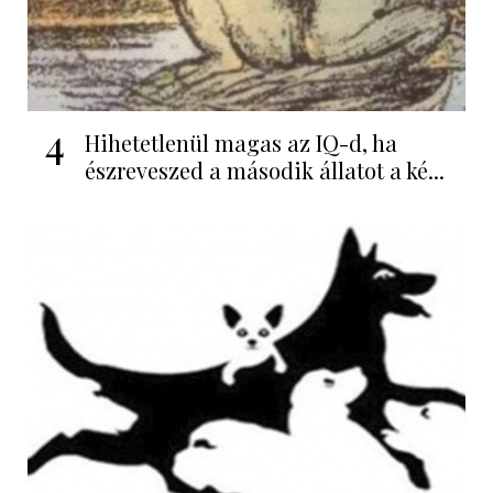
4
Hihetetlenül magas az IQ-d, ha
észreveszed a második állatot a ké...