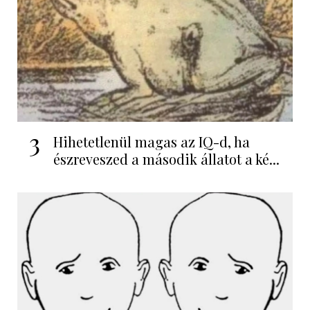
3
Hihetetlenül magas az IQ-d, ha
észreveszed a második állatot a ké...