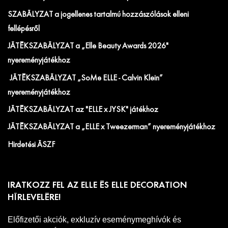
SZABÁLYZAT a jogellenes tartalmú hozzászólások elleni
fellépésről
JÁTÉKSZABÁLYZAT a „Elle Beauty Awards 2026"
nyereményjátékhoz
JÁTÉKSZABÁLYZAT „SoMe ELLE - Calvin Klein”
nyereményjátékhoz
JÁTÉKSZABÁLYZAT az "ELLE x JYSK" játékhoz
JÁTÉKSZABÁLYZAT a „ELLE x Tweezerman” nyereményjátékhoz
Hirdetési ÁSZF
IRATKOZZ FEL AZ ELLE ÉS ELLE DECORATION
HÍRLEVELÉRE!
Előfizetői akciók, exkluzív eseménymeghívók és