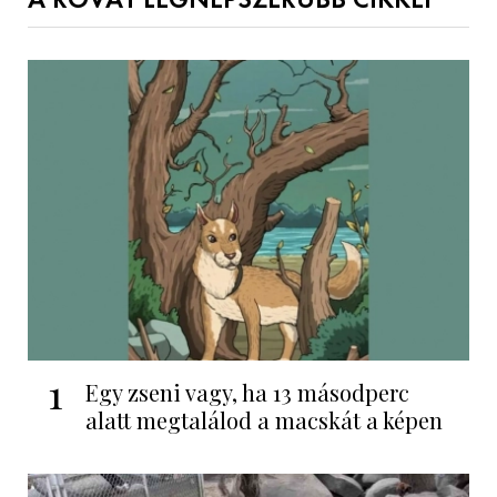
A ROVAT LEGNÉPSZERŰBB CIKKEI
1
Egy zseni vagy, ha 13 másodperc
alatt megtalálod a macskát a képen