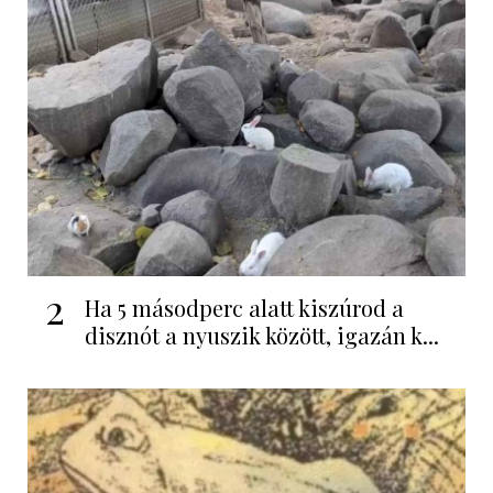
2
Ha 5 másodperc alatt kiszúrod a
disznót a nyuszik között, igazán k...