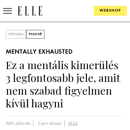
WEBSHOP
DIVAT
FŐOLDAL
PSZICHÉ
ELLE DIGITAL
MENTALLY EXHAUSTED
GOURMET AWARDS
Ez a mentális kimerülés
SZÉPSÉG
3 legfontosabb jele, amit
KULTÚRA
nem szabad figyelmen
PSZICHÉ
kívül hagyni
ÉLETMÓD
2025. július 06.
2 perc olvasás
ELLE
PÁRKAPCSOLAT