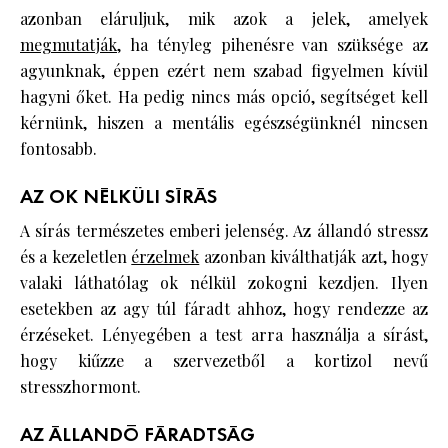
azonban eláruljuk, mik azok a jelek, amelyek
megmutatják
, ha tényleg pihenésre van szüksége az
agyunknak, éppen ezért nem szabad figyelmen kívül
hagyni őket. Ha pedig nincs más opció, segítséget kell
kérnünk, hiszen a mentális egészségünknél nincsen
fontosabb.
AZ OK NÉLKÜLI SÍRÁS
A sírás természetes emberi jelenség. Az állandó stressz
és a kezeletlen
érzelmek
azonban kiválthatják azt, hogy
valaki láthatólag ok nélkül zokogni kezdjen. Ilyen
esetekben az agy túl fáradt ahhoz, hogy rendezze az
érzéseket. Lényegében a test arra használja a sírást,
hogy kiűzze a szervezetből a kortizol nevű
stresszhormont.
AZ ÁLLANDÓ FÁRADTSÁG