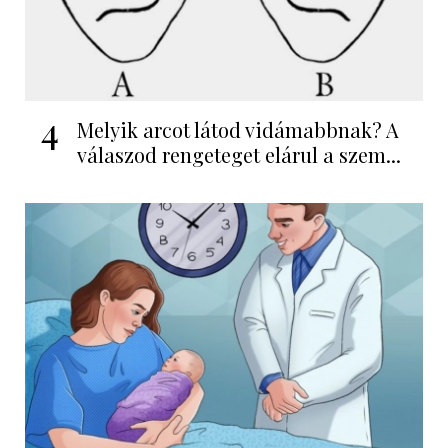
4
Melyik arcot látod vidámabbnak? A
válaszod rengeteget elárul a szem...