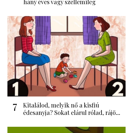
hány éves vagy szellemileg
7
Kitalálod, melyik nő a kisfiú
édesanyja? Sokat elárul rólad, rájö...