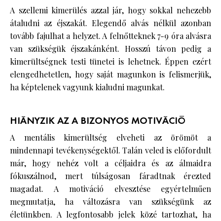
A szellemi kimerülés azzal jár, hogy sokkal nehezebb
átaludni az éjszakát. Elegendő alvás nélkül azonban
tovább fajulhat a helyzet. A felnőtteknek 7-9 óra alvásra
van szükségük éjszakánként. Hosszú távon pedig a
kimerültségnek testi tünetei is lehetnek. Éppen ezért
elengedhetetlen, hogy saját magunkon is felismerjük,
ha képtelenek vagyunk kialudni magunkat.
HIÁNYZIK AZ A BIZONYOS MOTIVÁCIÓ
A mentális kimerültség elveheti az örömöt a
mindennapi tevékenységektől. Talán veled is előfordult
már, hogy nehéz volt a céljaidra és az álmaidra
fókuszálnod, mert túlságosan fáradtnak érezted
magadat. A motiváció elvesztése egyértelműen
megmutatja, ha változásra van szükségünk az
életünkben. A legfontosabb jelek közé tartozhat, ha