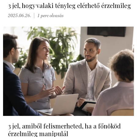
3 jel, hogy valaki tényleg elérhető érzelmileg
2025.06.26.
1 perc olvasás
3 jel, amiből felismerheted, ha a főnököd
érzelmileg manipulál