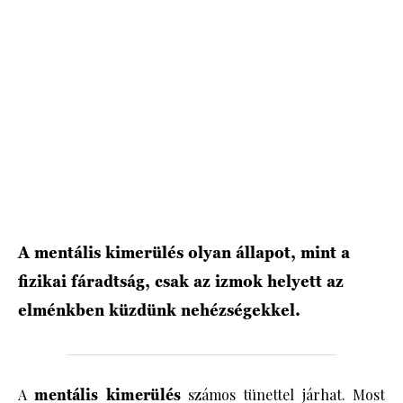
HÍRLEVÉL
A mentális kimerülés olyan állapot, mint a
fizikai fáradtság, csak az izmok helyett az
elménkben küzdünk nehézségekkel.
A
mentális kimerülés
számos tünettel járhat. Most