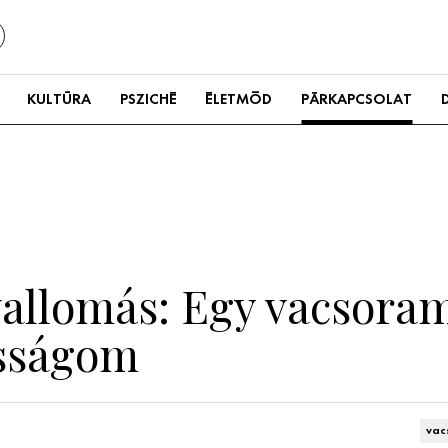
KULTÚRA
PSZICHÉ
ÉLETMÓD
PÁRKAPCSOLAT
allomás: Egy vacsora
asságom
vac