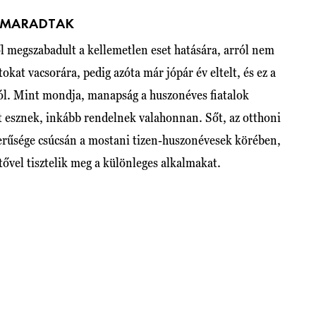
K MARADTAK
ől megszabadult a kellemetlen eset hatására, arról nem
kat vacsorára, pedig azóta már jópár év eltelt, és ez a
ból. Mint mondja, manapság a huszonéves fiatalok
 esznek, inkább rendelnek valahonnan. Sőt, az otthoni
zerűsége csúcsán a mostani tizen-huszonévesek körében,
ővel tisztelik meg a különleges alkalmakat.