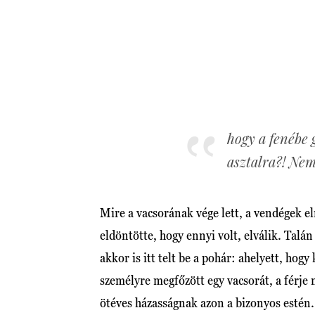
hogy a fenébe 
asztalra?! Nem
Mire a vacsorának vége lett, a vendégek e
eldöntötte, hogy ennyi volt, elválik. Talán
akkor is itt telt be a pohár: ahelyett, hog
személyre megfőzött egy vacsorát, a férje m
ötéves házasságnak azon a bizonyos estén.