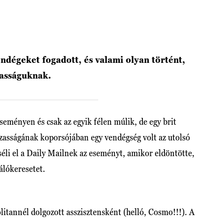
vendégeket fogadott, és valami olyan történt,
zasságuknak.
seményen és csak az egyik félen múlik, de egy brit
házasságának koporsójában egy vendégség volt az utolsó
éli el a Daily Mailnek az eseményt, amikor eldöntötte,
álókeresetet.
litannél dolgozott asszisztensként (helló, Cosmo!!!). A