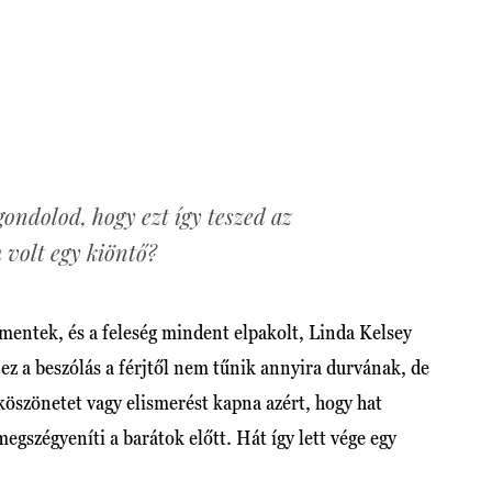
gondolod, hogy ezt így teszed az
 volt egy kiöntő?
lmentek, és a feleség mindent elpakolt, Linda Kelsey
 ez a beszólás a férjtől nem tűnik annyira durvának, de
y köszönetet vagy elismerést kapna azért, hogy hat
egszégyeníti a barátok előtt. Hát így lett vége egy