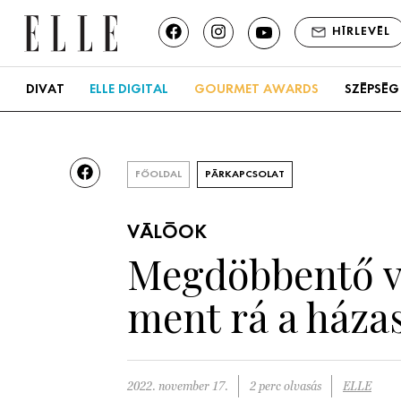
HÍRLEVÉL
DIVAT
ELLE DIGITAL
GOURMET AWARDS
SZÉPSÉG
FŐOLDAL
PÁRKAPCSOLAT
VÁLÓOK
Megdöbbentő v
ment rá a ház
2022. november 17.
2 perc olvasás
ELLE