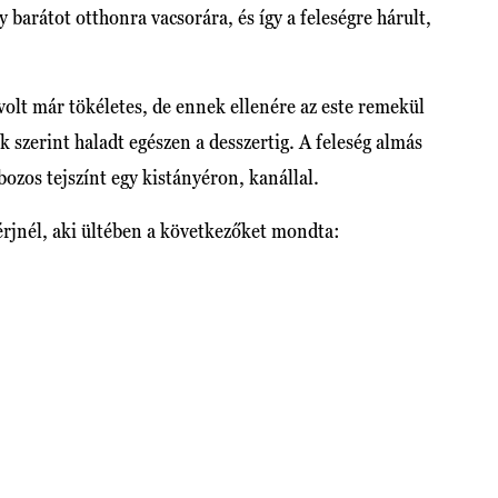
 barátot otthonra vacsorára, és így a feleségre hárult,
volt már tökéletes, de ennek ellenére az este remekül
k szerint haladt egészen a desszertig. A feleség almás
bozos tejszínt egy kistányéron, kanállal.
férjnél, aki ültében a következőket mondta: