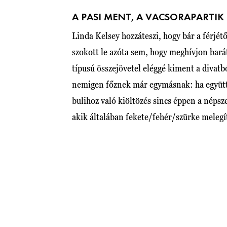
A PASI MENT, A VACSORAPARTI
Linda Kelsey hozzáteszi, hogy bár a férjét
szokott le azóta sem, hogy meghívjon baráto
típusú összejövetel eléggé kiment a divat
nemigen főznek már egymásnak: ha együtt
bulihoz való kiöltözés sincs éppen a néps
akik általában fekete/fehér/szürke melegít