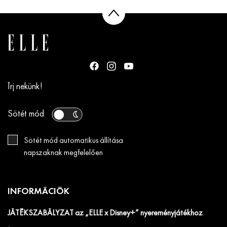
Írj nekünk!
Sötét mód
Sötét mód automatikus állítása
napszaknak megfelelően
INFORMÁCIÓK
JÁTÉKSZABÁLYZAT az „ELLE x Disney+” nyereményjátékhoz