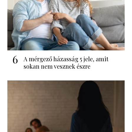
6
A mérgező házasság 5 jele, amit
sokan nem vesznek észre