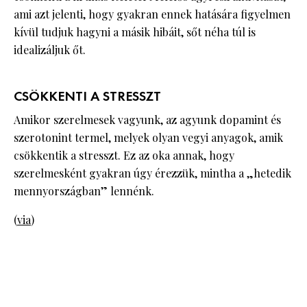
ami azt jelenti, hogy gyakran ennek hatására figyelmen
kívül tudjuk hagyni a másik hibáit, sőt néha túl is
idealizáljuk őt.
CSÖKKENTI A STRESSZT
Amikor szerelmesek vagyunk, az agyunk dopamint és
szerotonint termel, melyek olyan vegyi anyagok, amik
csökkentik a stresszt. Ez az oka annak, hogy
szerelmesként gyakran úgy érezzük, mintha a „hetedik
mennyországban” lennénk.
(
via
)