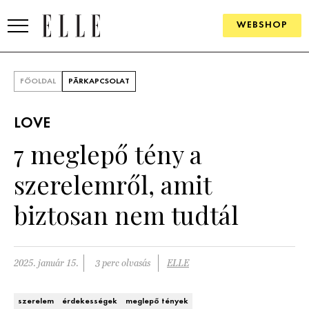
WEBSHOP
DIVAT
FŐOLDAL
PÁRKAPCSOLAT
ELLE DIGITAL
LOVE
GOURMET AWARDS
7 meglepő tény a
SZÉPSÉG
szerelemről, amit
KULTÚRA
biztosan nem tudtál
PSZICHÉ
2025. január 15.
3 perc olvasás
ELLE
ÉLETMÓD
PÁRKAPCSOLAT
szerelem
érdekességek
meglepő tények