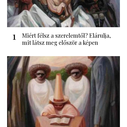
1
Miért félsz a szerelemtől? Elárulja,
mit látsz meg először a képen