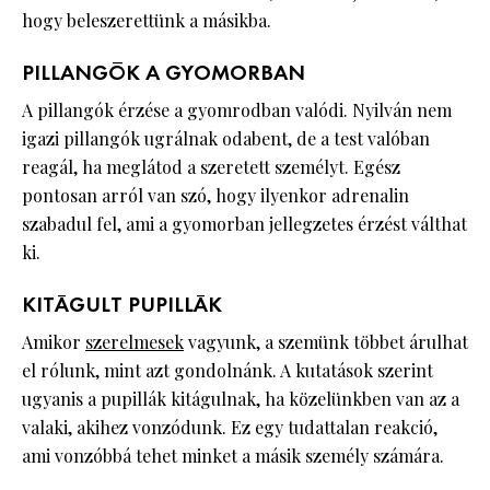
hogy beleszerettünk a másikba.
PILLANGÓK A GYOMORBAN
A pillangók érzése a gyomrodban valódi. Nyilván nem
igazi pillangók ugrálnak odabent, de a test valóban
reagál, ha meglátod a szeretett személyt. Egész
pontosan arról van szó, hogy ilyenkor adrenalin
szabadul fel, ami a gyomorban jellegzetes érzést válthat
ki.
KITÁGULT PUPILLÁK
Amikor
szerelmesek
vagyunk, a szemünk többet árulhat
el rólunk, mint azt gondolnánk. A kutatások szerint
ugyanis a pupillák kitágulnak, ha közelünkben van az a
valaki, akihez vonzódunk. Ez egy tudattalan reakció,
ami vonzóbbá tehet minket a másik személy számára.