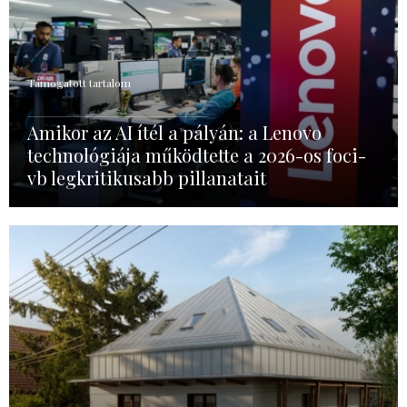
Támogatott tartalom
Amikor az AI ítél a pályán: a Lenovo
technológiája működtette a 2026-os foci-
vb legkritikusabb pillanatait