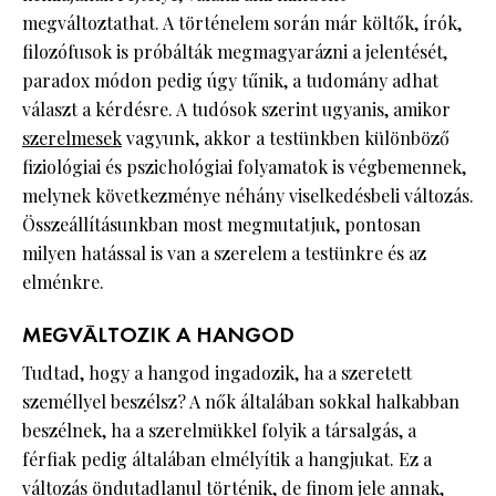
megváltoztathat. A történelem során már költők, írók,
filozófusok is próbálták megmagyarázni a jelentését,
paradox módon pedig úgy tűnik, a tudomány adhat
választ a kérdésre. A tudósok szerint ugyanis, amikor
szerelmesek
vagyunk, akkor a testünkben különböző
fiziológiai és pszichológiai folyamatok is végbemennek,
melynek következménye néhány viselkedésbeli változás.
Összeállításunkban most megmutatjuk, pontosan
milyen hatással is van a szerelem a testünkre és az
elménkre.
MEGVÁLTOZIK A HANGOD
Tudtad, hogy a hangod ingadozik, ha a szeretett
személlyel beszélsz? A nők általában sokkal halkabban
beszélnek, ha a szerelmükkel folyik a társalgás, a
férfiak pedig általában elmélyítik a hangjukat. Ez a
változás öndutadlanul történik, de finom jele annak,