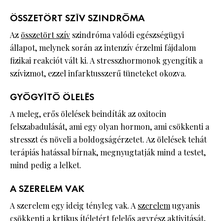
ÖSSZETÖRT SZÍV SZINDRÓMA
Az
összetört szív
szindróma valódi egészségügyi
állapot, melynek során az intenzív érzelmi fájdalom
fizikai reakciót vált ki. A stresszhormonok gyengítik a
szívizmot, ezzel infarktusszerű tüneteket okozva.
GYÓGYÍTÓ ÖLELÉS
A meleg, erős ölelések beindíták az oxitocin
felszabadulását, ami egy olyan hormon, ami csökkenti a
stresszt és növeli a boldogságérzetet. Az ölelések tehát
terápiás hatással bírnak, megnyugtatják mind a testet,
mind pedig a lelket.
A SZERELEM VAK
A szerelem egy ideig tényleg vak. A
szerelem
ugyanis
csökkenti a krtikus ítéletért felelős agyrész aktivitását,