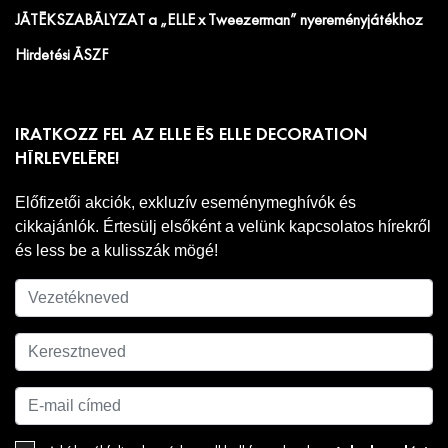
JÁTÉKSZABÁLYZAT a „ELLE x Tweezerman” nyereményjátékhoz
Hirdetési ÁSZF
IRATKOZZ FEL AZ ELLE ÉS ELLE DECORATION
HÍRLEVELÉRE!
Előfizetői akciók, exkluzív eseménymeghívók és
cikkajánlók. Értesülj elsőként a velünk kapcsolatos hírekről
és less be a kulisszák mögé!