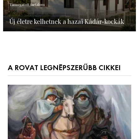
Támogatott tartalom
Új életre kelhetnek a hazai Kádár-kockák
A ROVAT LEGNÉPSZERŰBB CIKKEI