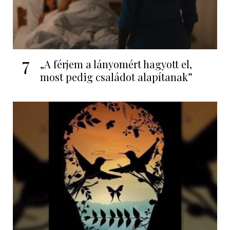
7
„A férjem a lányomért hagyott el,
most pedig családot alapítanak”